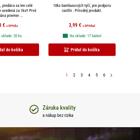
, predáva sa len celé
10ks bambusových tyčí, pre podporu
je uvedená za 1ks!! Prvé
rastlín . Prírodný produkt.
áva priemer ...
3
€
3,99
€
s DPH
/ks
s DPH
/bal
 sklade: 20 ks
Na sklade: 17 balení
dať do košíka
Pridať do košíka
1
2
3
4
5
6
Záruka kvality
a nákup bez rizika