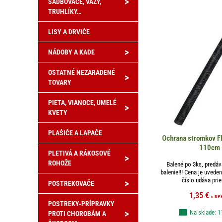
>
SADBOVAČE, VÁZY,
TRUHLÍKY…
LISY A DRVIČE
>
NÁDOBY A KADE
OSTATNÉ NEZARADENÉ
>
TOVARY
PIETA, VIANOCE, UMELÉ
>
KVETY
PLAŠIČE A LAPAČE
Ochrana stromkov F
110cm
PLETIVÁ A RÁKOSOVÉ
>
ROHOŽE
Balené po 3ks, predáv
balenie!!! Cena je uveden
číslo udáva prie
>
POSTREKOVAČE
1,35
€
s DP
POSTREKY-PRÍPRAVKY
>
Na sklade: 1
PROTI CHOROBÁM A