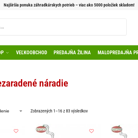
Najširšia ponuka záhradkárskych potrieb – viac ako 5000 položiek skladom!
Vyhľadávanie
OP
VEĽKOOBCHOD
PREDAJŇA ŽILINA
MALOPREDAJŇA PR
ezaradené náradie
Zobrazených 1–16 z 83 výsledkov