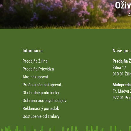
Oživ
Z
Informácie
Naše pre
Predajňa Žilina
Predajňa 
Žitná 17
Predajňa Prievidza
010 01 Žili
Ako nakupovať
Prečo u nás nakupovať
Malopreda
Fr. Madvu 
Obchodné podmienky
972 01 Pri
Ochrana osobných údajov
Reklamačný poriadok
Odstúpenie od zmluvy