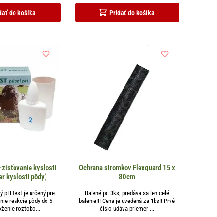
dať do košíka
Pridať do košíka
-zisťovanie kyslosti
Ochrana stromkov Flexguard 15 x
er kyslosti pôdy)
80cm
 pH test je určený pre
Balené po 3ks, predáva sa len celé
nie reakcie pôdy do 5
balenie!!! Cena je uvedená za 1ks!! Prvé
oženie roztoko...
číslo udáva priemer ...