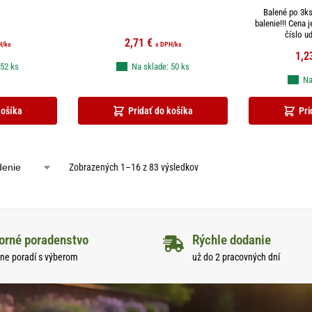
Balené po 3ks
balenie!!! Cena 
číslo ud
2,71
€
H
/ks
s DPH
/ks
1,2
 52 ks
Na sklade: 50 ks
Na
košíka
Pridať do košíka
Pri
Zobrazených 1–16 z 83 výsledkov
orné poradenstvo
Rýchle dodanie
ne poradí s výberom
už do 2 pracovných dní