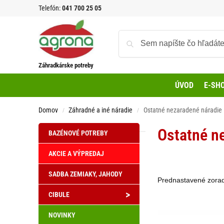
Telefón:
041 700 25 05
Záhradkárske potreby
ÚVOD
E-SH
Domov
Záhradné a iné náradie
Ostatné nezaradené náradie
/
/
Ostatné n
BAZÉNOVÉ POTREBY
AKCIE A VÝPREDAJ
SADBA ZEMIAKY, JAHODY
>
CIBULE
NOVINKY