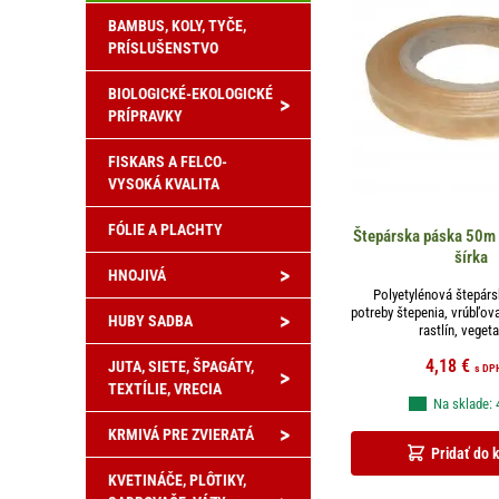
BAMBUS, KOLY, TYČE,
PRÍSLUŠENSTVO
BIOLOGICKÉ-EKOLOGICKÉ
>
PRÍPRAVKY
FISKARS A FELCO-
VYSOKÁ KVALITA
FÓLIE A PLACHTY
Štepárska páska 50m
šírka
>
HNOJIVÁ
Polyetylénová štepárs
potreby štepenia, vrúbľov
>
HUBY SADBA
rastlín, vegetat
4,18
€
JUTA, SIETE, ŠPAGÁTY,
s DP
>
TEXTÍLIE, VRECIA
Na sklade: 
>
KRMIVÁ PRE ZVIERATÁ
Pridať do 
KVETINÁČE, PLÔTIKY,