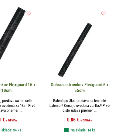
mkov Flexguard 15 x
Ochrana stromkov Flexguard 6 x
110cm
55cm
, predáva sa len celé
Balené po 3ks, predáva sa len celé
je uvedená za 1ks!! Prvé
balenie!!! Cena je uvedená za 1ks!! Prvé
áva priemer ...
číslo udáva priemer ...
1
€
0,86
€
s DPH
/ks
s DPH
/ks
 sklade: 34 ks
Na sklade: 14 ks