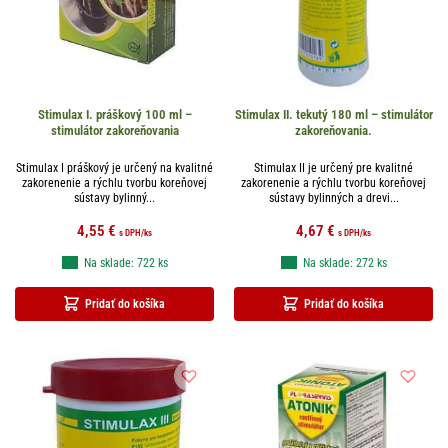
Stimulax I. práškový 100 ml –
Stimulax II. tekutý 180 ml – stimulátor
stimulátor zakoreňovania
zakoreňovania.
Stimulax I práškový je určený na kvalitné
Stimulax II je určený pre kvalitné
zakorenenie a rýchlu tvorbu koreňovej
zakorenenie a rýchlu tvorbu koreňovej
sústavy bylinný...
sústavy bylinných a drevi...
4,55
€
4,67
€
s DPH
/ks
s DPH
/ks
Na sklade: 722 ks
Na sklade: 272 ks
Pridať do košíka
Pridať do košíka