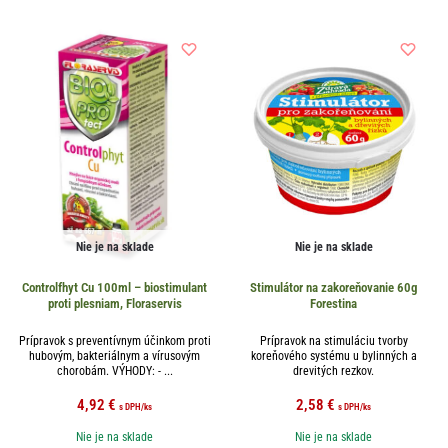
Nie je na sklade
Nie je na sklade
Controlfhyt Cu 100ml – biostimulant
Stimulátor na zakoreňovanie 60g
proti plesniam, Floraservis
Forestina
Prípravok s preventívnym účinkom proti
Prípravok na stimuláciu tvorby
hubovým, bakteriálnym a vírusovým
koreňového systému u bylinných a
chorobám. VÝHODY: - ...
drevitých rezkov.
4,92
€
2,58
€
s DPH
/ks
s DPH
/ks
Nie je na sklade
Nie je na sklade