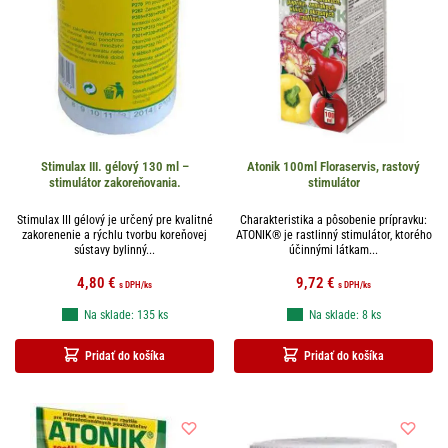
Stimulax III. gélový 130 ml –
Atonik 100ml Floraservis, rastový
stimulátor zakoreňovania.
stimulátor
Stimulax III gélový je určený pre kvalitné
Charakteristika a pôsobenie prípravku:
zakorenenie a rýchlu tvorbu koreňovej
ATONIK® je rastlinný stimulátor, ktorého
sústavy bylinný...
účinnými látkam...
4,80
€
9,72
€
s DPH
/ks
s DPH
/ks
Na sklade: 135 ks
Na sklade: 8 ks
Pridať do košíka
Pridať do košíka