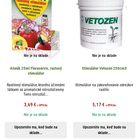
Nie je na sklade
Nie je na sklade
Atonik 25ml Floraservis, rastový
Stimulátor Vetozen 250cm3
stimulátor
Rastlinný stimulátor, ktorého účinnými
Stimulátor na zakoreňovanie odrezkov
látkami sú aromatické nitrozlúčeniny.
rastlín.
Tieto nitrozlúč...
3,69
€
5,17
€
s DPH
/ks
s DPH
/ks
Nie je na sklade
Nie je na sklade
Upozornite ma, keď bude na
Upozornite ma, keď bude na
sklade...
sklade...