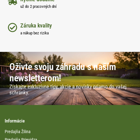
už do 2 pracovných dní
Záruka kvality
a nákup bez rizika
Oživte svoju záhradu s naším
newsletterom!
Získajte exkluzívne tipy, akcie a novinky priamo do vašej
schránky.
Informácie
Predajňa Žilina
Predajňa Prievidza