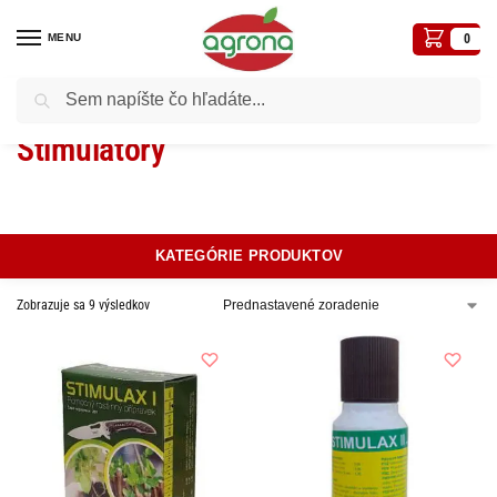
MENU
0
Vyhľadávanie
Domov
Postreky-prípravky proti chorobám a škodcom
Stimulátory
/
/
Stimulátory
KATEGÓRIE PRODUKTOV
Zobrazuje sa 9 výsledkov