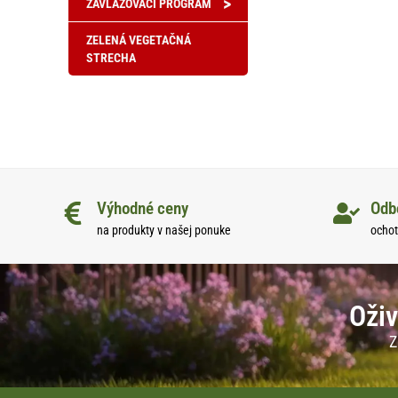
>
ZAVLAŽOVACÍ PROGRAM
ZELENÁ VEGETAČNÁ
STRECHA
Výhodné ceny
Odb
na produkty v našej ponuke
ochot
Oživ
Z