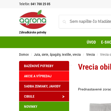
Telefón:
041 700 25 05
Záhradkárske potreby
ÚVOD
E-SH
Domov
Juta, siete, špagáty, textílie, vrecia
Vrecia
Vrecia 
/
/
/
Vrecia obi
BAZÉNOVÉ POTREBY
AKCIE A VÝPREDAJ
SADBA ZEMIAKY, JAHODY
>
CIBULE
NOVINKY