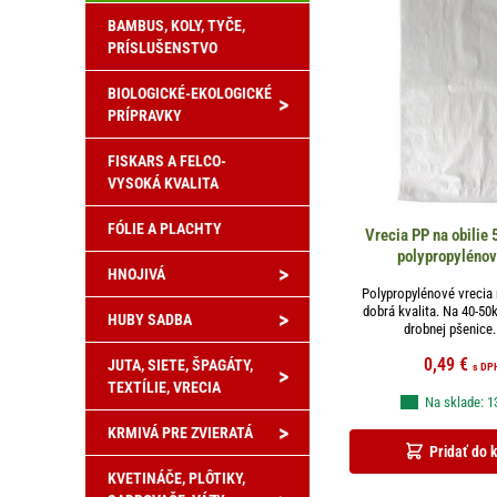
BAMBUS, KOLY, TYČE,
PRÍSLUŠENSTVO
BIOLOGICKÉ-EKOLOGICKÉ
>
PRÍPRAVKY
FISKARS A FELCO-
VYSOKÁ KVALITA
FÓLIE A PLACHTY
Vrecia PP na obilie
polypropylénov
>
HNOJIVÁ
Polypropylénové vrecia n
dobrá kvalita. Na 40-50k
>
HUBY SADBA
drobnej pšenice. 
0,49
€
JUTA, SIETE, ŠPAGÁTY,
s DP
>
TEXTÍLIE, VRECIA
Na sklade: 1
>
KRMIVÁ PRE ZVIERATÁ
Pridať do 
KVETINÁČE, PLÔTIKY,