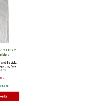
 55 x 110 cm
é biele
a obilie biele,
g prosa, ľanu,
S ob...
H
/ks
3869 ks
košíka