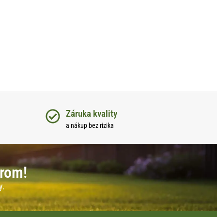
Záruka kvality
a nákup bez rizika
erom!
y.