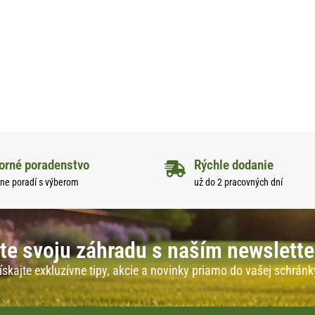
orné poradenstvo
Rýchle dodanie
ne poradí s výberom
už do 2 pracovných dní
te svoju záhradu s naším newslett
ískajte exkluzívne tipy, akcie a novinky priamo do vašej schránk