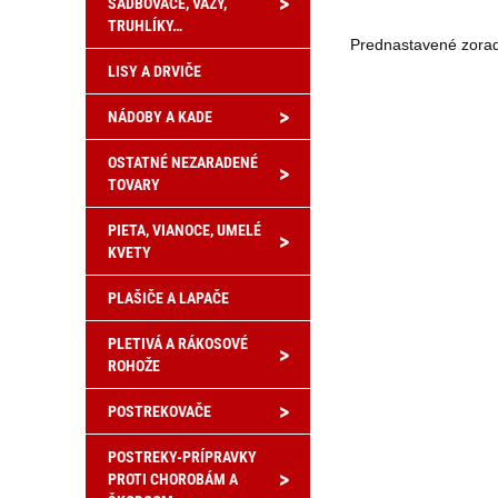
>
SADBOVAČE, VÁZY,
TRUHLÍKY…
LISY A DRVIČE
>
NÁDOBY A KADE
OSTATNÉ NEZARADENÉ
>
TOVARY
PIETA, VIANOCE, UMELÉ
>
KVETY
PLAŠIČE A LAPAČE
PLETIVÁ A RÁKOSOVÉ
>
ROHOŽE
>
POSTREKOVAČE
POSTREKY-PRÍPRAVKY
>
PROTI CHOROBÁM A