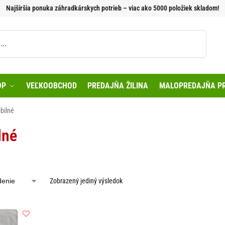
Najširšia ponuka záhradkárskych potrieb – viac ako 5000 položiek skladom!
Vyhľadávanie
OP
VEĽKOOBCHOD
PREDAJŇA ŽILINA
MALOPREDAJŇA PR
obilné
lné
Zobrazený jediný výsledok