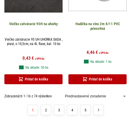
Viečko zatváracie 95H na uhorky
Hadička na víno 2m 8/11 PVC
priesvitná
Viečko zatváracie 95 UH UHORKA SADA ,
plast, o 10,5cm, na 4L flase, bal. 10 ks
4,46
€
s DPH
/ks
0,43
€
s DPH
/ks
Na sklade: 1 ks
Na sklade: 50 ks
Pridať do košíka
Pridať do košíka
Zobrazených 1–16 z 74 výsledkov
1
2
3
4
5