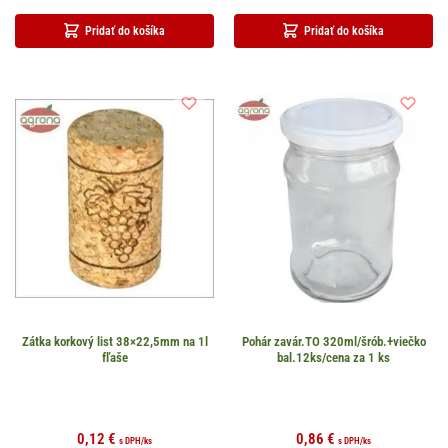
Pridať do košíka
Pridať do košíka
Zátka korkový list 38×22,5mm na 1l
Pohár zavár.TO 320ml/šrób.+viečko
fľaše
bal.12ks/cena za 1 ks
0,12
€
0,86
€
s DPH
/ks
s DPH
/ks