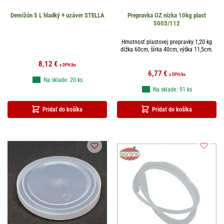
Demižón 5 L hladký + uzáver STELLA
Prepravka OZ nízka 10kg plast
5003/112
Hmotnosť plastovej prepravky 1,20 kg
dlžka 60cm, šírka 40cm, výška 11,5cm.
8,12
€
s DPH
/ks
6,77
€
s DPH
/ks
Na sklade: 20 ks
Na sklade: 91 ks
Pridať do košíka
Pridať do košíka