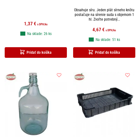
Obsahuje síru. Jeden plát sírneho knôtu
postačuje na sírenie suda s objemom 1
hl. Zvoľte potrebný...
1,37
€
s DPH
/ks
4,67
€
s DPH
/ks
Na sklade: 26 ks
Na sklade: 51 ks
Pridať do košíka
Pridať do košíka