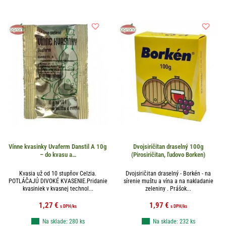
Vínne kvasinky Uvaferm Danstil A 10g
Dvojsiričitan draselný 100g
– do kvasu a…
(Pirosiričitan, ľudovo Borken)
Kvasia už od 10 stupňov Celzia.
Dvojsiričitan draselný - Borkén - na
POTLÁČAJÚ DIVOKÉ KVASENIE.Pridanie
sírenie muštu a vína a na nakladanie
kvasiniek v kvasnej technol...
zeleniny . Prášok...
1,27
€
1,97
€
s DPH
/ks
s DPH
/ks
Na sklade: 280 ks
Na sklade: 232 ks