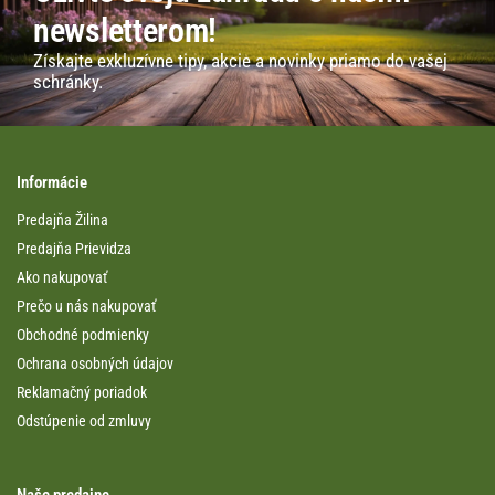
newsletterom!
Získajte exkluzívne tipy, akcie a novinky priamo do vašej
schránky.
Informácie
Predajňa Žilina
Predajňa Prievidza
Ako nakupovať
Prečo u nás nakupovať
Obchodné podmienky
Ochrana osobných údajov
Reklamačný poriadok
Odstúpenie od zmluvy
Naše predajne