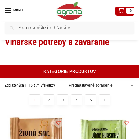
MENU
0
Vyhľadávanie
Domov
Vinárske potreby a zaváranie
/
Vinárske potreby a zaváranie
KATEGÓRIE PRODUKTOV
Zobrazených 1–16 z 74 výsledkov
1
2
3
4
5