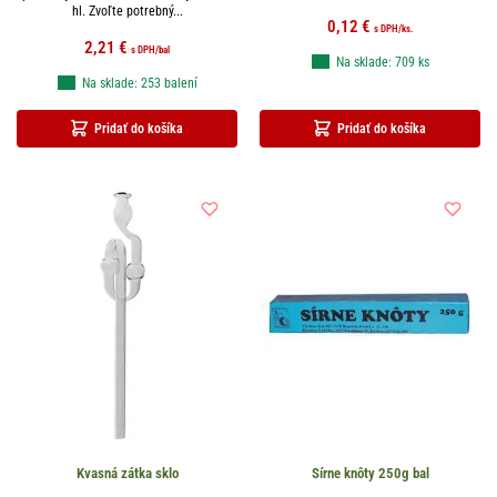
hl. Zvoľte potrebný...
0,12
€
s DPH
/ks.
2,21
€
s DPH
/bal
Na sklade: 709 ks
Na sklade: 253 balení
Pridať do košíka
Pridať do košíka
Kvasná zátka sklo
Sírne knôty 250g bal