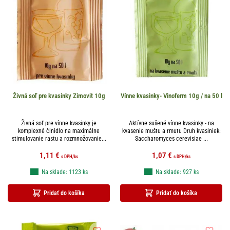
Živná soľ pre kvasinky Zimovit 10g
Vínne kvasinky- Vinoferm 10g / na 50 l
Živná soľ pre vínne kvasinky je
Aktívne sušené vínne kvasinky - na
komplexné činidlo na maximálne
kvasenie muštu a rmutu Druh kvasiniek:
stimulovanie rastu a rozmnožovanie...
Saccharomyces cerevisiae ...
1,11
€
1,07
€
s DPH
/ks
s DPH
/ks
Na sklade: 1123 ks
Na sklade: 927 ks
Pridať do košíka
Pridať do košíka