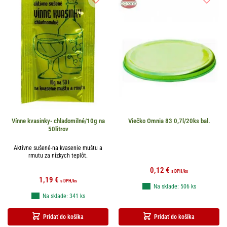
Vínne kvasinky- chladomilné/10g na
Viečko Omnia 83 0,7l/20ks bal.
50litrov
Aktívne sušené-na kvasenie muštu a
rmutu za nízkych teplôt.
0,12
€
s DPH
/ks
1,19
€
s DPH
/ks
Na sklade: 506 ks
Na sklade: 341 ks
Pridať do košíka
Pridať do košíka