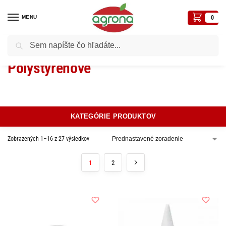
MENU
0
Vyhľadávanie
Domov
Pieta, Vianoce, Umelé kvety
Polystyrénové
/
/
Polystyrénové
KATEGÓRIE PRODUKTOV
Zobrazených 1–16 z 27 výsledkov
1
2