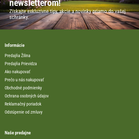
newsletterom!
Získajte exkluzívne tipy, akcie a novinky priamo do vašej
schránky.
Informácie
Predajňa Žilina
Predajňa Prievidza
Ako nakupovať
Prečo u nás nakupovať
Obchodné podmienky
Ochrana osobných údajov
Reklamačný poriadok
Odstúpenie od zmluvy
Naše predajne