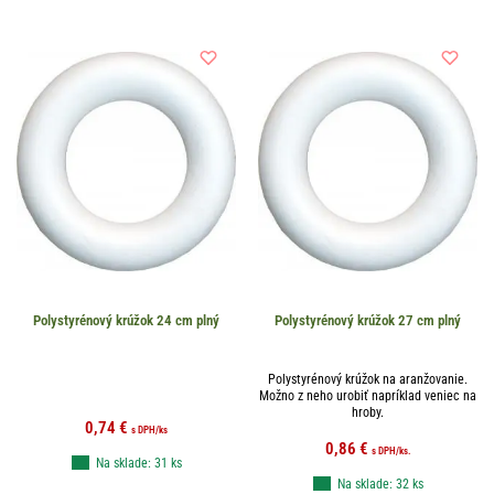
Polystyrénový krúžok 24 cm plný
Polystyrénový krúžok 27 cm plný
Polystyrénový krúžok na aranžovanie.
Možno z neho urobiť napríklad veniec na
hroby.
0,74
€
s DPH
/ks
0,86
€
s DPH
/ks.
Na sklade: 31 ks
Na sklade: 32 ks