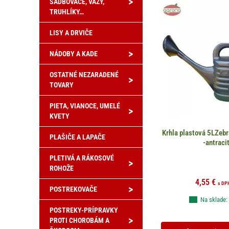
>
SADBOVAČE, VÁZY,
TRUHLÍKY…
LISY A DRVIČE
>
NÁDOBY A KADE
OSTATNÉ NEZARADENÉ
>
TOVARY
PIETA, VIANOCE, UMELÉ
>
KVETY
Krhla plastová 5LZebr
PLAŠIČE A LAPAČE
-antraci
PLETIVÁ A RÁKOSOVÉ
>
ROHOŽE
4,55
€
s DP
>
POSTREKOVAČE
Na sklade:
POSTREKY-PRÍPRAVKY
>
PROTI CHOROBÁM A