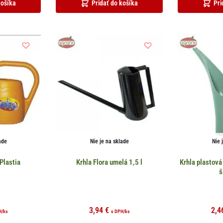
košíka
Pridať do košíka
Pri
ade
Nie je na sklade
Nie 
 Plastia
Krhla Flora umelá 1,5 l
Krhla plastová
š
3,94
€
2,4
H
/ks
s DPH
/ks