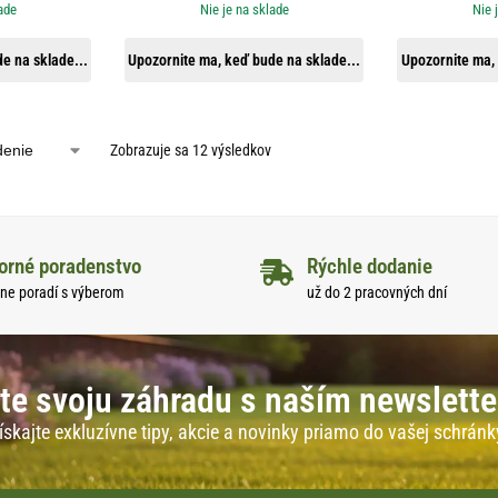
ade
Nie je na sklade
Nie 
e na sklade...
Upozornite ma, keď bude na sklade...
Upozornite ma, 
Zobrazuje sa 12 výsledkov
orné poradenstvo
Rýchle dodanie
ne poradí s výberom
už do 2 pracovných dní
te svoju záhradu s naším newslett
ískajte exkluzívne tipy, akcie a novinky priamo do vašej schránk