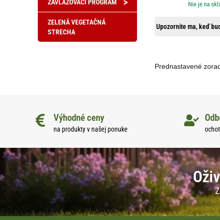
>
ZAVLAŽOVACÍ PROGRAM
Nie je na skl
ZELENÁ VEGETAČNÁ
Upozornite ma, keď bud
STRECHA
Výhodné ceny
Odb
na produkty v našej ponuke
ochot
Oživ
Z