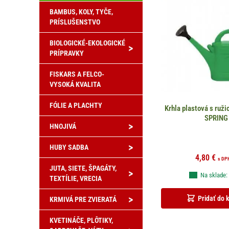
BAMBUS, KOLY, TYČE,
PRÍSLUŠENSTVO
BIOLOGICKÉ-EKOLOGICKÉ
>
PRÍPRAVKY
FISKARS A FELCO-
VYSOKÁ KVALITA
FÓLIE A PLACHTY
Krhla plastová s ruži
SPRING
>
HNOJIVÁ
>
HUBY SADBA
4,80
€
s DP
JUTA, SIETE, ŠPAGÁTY,
>
Na sklade:
TEXTÍLIE, VRECIA
>
Pridať do 
KRMIVÁ PRE ZVIERATÁ
KVETINÁČE, PLÔTIKY,