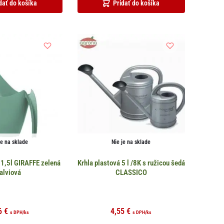
dať do košíka
Pridať do košíka
je na sklade
Nie je na sklade
 1,5l GIRAFFE zelená
Krhla plastová 5 l /8K s ružicou šedá
alviová
CLASSICO
6
€
4,55
€
s DPH
/ks
s DPH
/ks