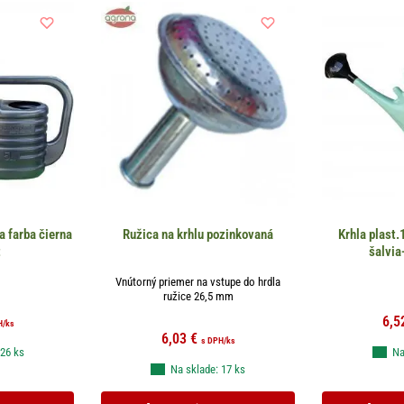
a farba čierna
Ružica na krhlu pozinkovaná
Krhla plast.
t
šalvia
Vnútorný priemer na vstupe do hrdla
ružice 26,5 mm
6,5
H
/ks
6,03
€
s DPH
/ks
 26 ks
Na
Na sklade: 17 ks