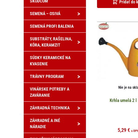
ŠKODCOM
Pridať do 
>
SEMENÁ – OSIVÁ
SEMENÁ PROFI BALENIA
SUBSTRÁTY, RAŠELINA,
>
KÔRA, KERAMZIT
SÚDKY KERAMICKÉ NA
KVASENIE
>
TRÁVNY PROGRAM
Nie je na skl
VINÁRSKE POTREBY A
ZAVÁRANIE
Krhla umelá 2 l
>
ZÁHRADNÁ TECHNIKA
ZÁHRADNÉ A INÉ
>
NÁRADIE
5,29
€
s DP