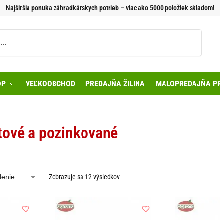
Najširšia ponuka záhradkárskych potrieb – viac ako 5000 položiek skladom!
Vyhľadávanie
OP
VEĽKOOBCHOD
PREDAJŇA ŽILINA
MALOPREDAJŇA PR
é
stové a pozinkované
Zobrazuje sa 12 výsledkov