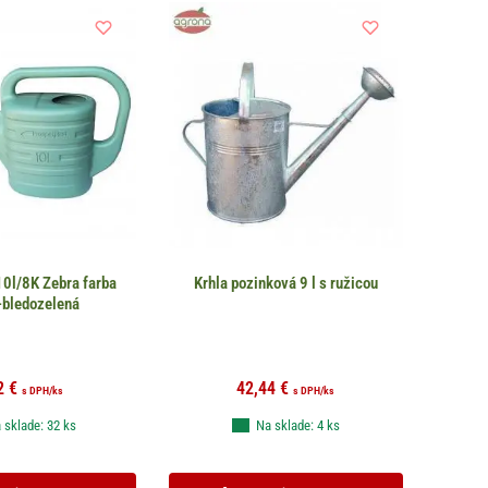
10l/8K Zebra farba
Krhla pozinková 9 l s ružicou
-bledozelená
2
€
42,44
€
s DPH
/ks
s DPH
/ks
 sklade: 32 ks
Na sklade: 4 ks