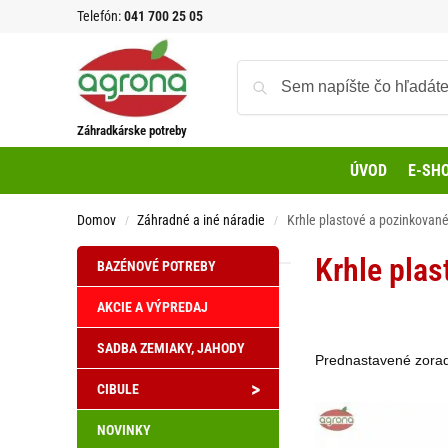
Telefón:
041 700 25 05
Záhradkárske potreby
ÚVOD
E-SH
Domov
Záhradné a iné náradie
Krhle plastové a pozinkovan
/
/
Krhle pla
BAZÉNOVÉ POTREBY
AKCIE A VÝPREDAJ
SADBA ZEMIAKY, JAHODY
>
CIBULE
NOVINKY