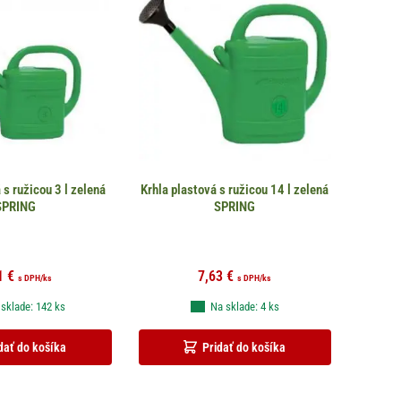
 s ružicou 3 l zelená
Krhla plastová s ružicou 14 l zelená
SPRING
SPRING
1
€
7,63
€
s DPH
/ks
s DPH
/ks
sklade: 142 ks
Na sklade: 4 ks
dať do košíka
Pridať do košíka