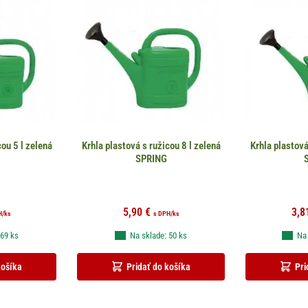
cou 5 l zelená
Krhla plastová s ružicou 8 l zelená
Krhla plastová
SPRING
5,90
€
3,8
H
/ks
s DPH
/ks
 69 ks
Na sklade: 50 ks
Na 
košíka
Pridať do košíka
Pri