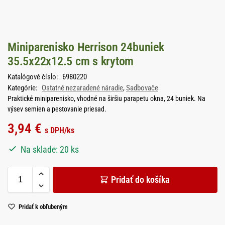
Miniparenisko Herrison 24buniek
35.5x22x12.5 cm s krytom
Katalógové číslo:
6980220
Kategórie:
Ostatné nezaradené náradie
,
Sadbovače
Praktické miniparenisko, vhodné na širšiu parapetu okna, 24 buniek. Na
výsev semien a pestovanie priesad.
3,94
€
s DPH
/ks
Na sklade: 20 ks
Pridať do košíka
Pridať k obľubeným