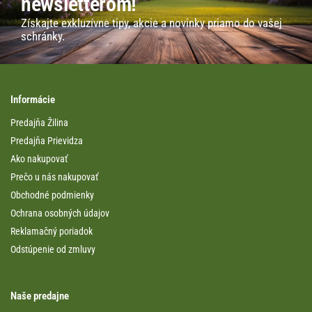
newsletterom!
Získajte exkluzívne tipy, akcie a novinky priamo do vašej
schránky.
Informácie
Predajňa Žilina
Predajňa Prievidza
Ako nakupovať
Prečo u nás nakupovať
Obchodné podmienky
Ochrana osobných údajov
Reklamačný poriadok
Odstúpenie od zmluvy
Naše predajne