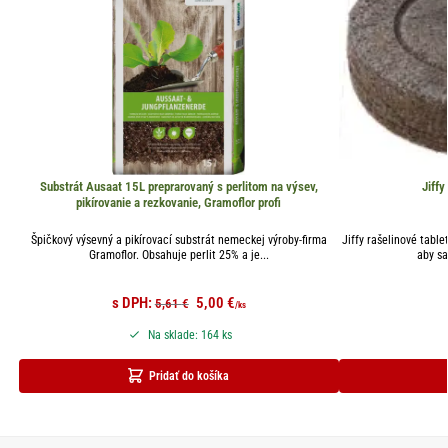
Substrát Ausaat 15L preprarovaný s perlitom na výsev,
Jiff
pikírovanie a rezkovanie, Gramoflor profi
Špičkový výsevný a pikírovací substrát nemeckej výroby-firma
Jiffy rašelinové table
Gramoflor. Obsahuje perlit 25% a je...
aby s
s DPH:
5,00
€
5,61
€
/ks
Na sklade: 164 ks
Pridať do košíka