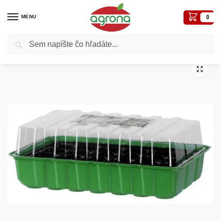
MENU
0
Vyhľadávanie
Domov
Záhradné a iné náradie
Ostatné nezaradené náradie
Miniparenisko Herrison 24buniek 35.5x22x12.5 cm s krytom
/
/
/