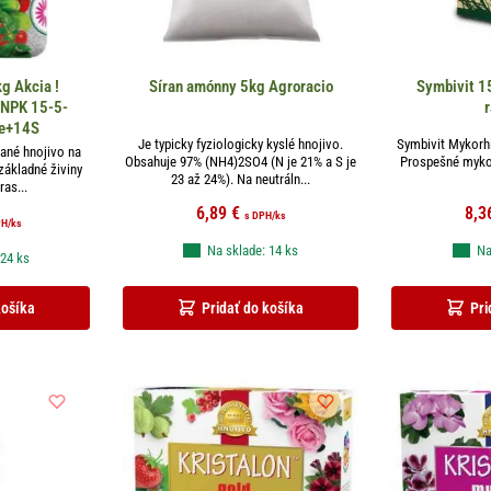
g Akcia !
Síran amónny 5kg Agroracio
Symbivit 1
 NPK 15-5-
r
e+14S
Je typicky fyziologicky kyslé hnojivo.
Symbivit Mykorhi
ané hnojivo na
Obsahuje 97% (NH4)2SO4 (N je 21% a S je
Prospešné mykor
základné živiny
23 až 24%). Na neutráln...
ras...
6,89
€
8,3
s DPH
/ks
PH
/ks
Na sklade: 14 ks
Na
 24 ks
košíka
Pridať do košíka
Pri