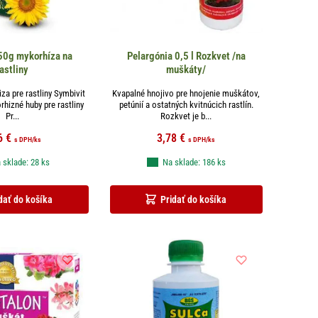
50g mykorhíza na
Pelargónia 0,5 l Rozkvet /na
astliny
muškáty/
za pre rastliny Symbivit
Kvapalné hnojivo pre hnojenie muškátov,
hizné huby pre rastliny
petúnií a ostatných kvitnúcich rastlín.
Pr...
Rozkvet je b...
6
€
3,78
€
s DPH
/ks
s DPH
/ks
 sklade: 28 ks
Na sklade: 186 ks
dať do košíka
Pridať do košíka