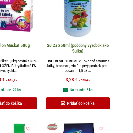
alon Muškát 500g
SulCa 250ml (podobný výrobok ako
Sulka)
uškát 0,5kg novinka NPK
OŠETRENIE STROMOV– ovocné stromy a
ZLOŽENIE: kryštalické ES
kríky, broskyne, vinič – prvý postrek pred
ivo, rýchl...
pučaním 1,5 až ...
0
€
3,28
€
s DPH
/ks
s DPH
/ks
 sklade: 27 ks
Na sklade: 5 ks
dať do košíka
Pridať do košíka