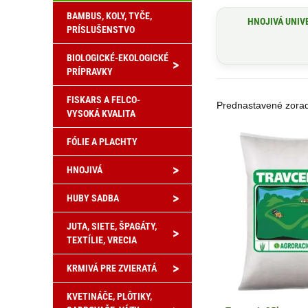
BAMBUS, KOLY, TYČE,
HNOJIVÁ UNIV
PRÍSLUŠENSTVO
BIOLOGICKÉ-EKOLOGICKÉ
>
PRÍPRAVKY
FISKARS A FELCO-
VYSOKÁ KVALITA
FÓLIE A PLACHTY
>
HNOJIVÁ
>
HUBY SADBA
JUTA, SIETE, ŠPAGÁTY,
>
TEXTÍLIE, VRECIA
>
KRMIVÁ PRE ZVIERATÁ
KVETINÁČE, PLÔTIKY,