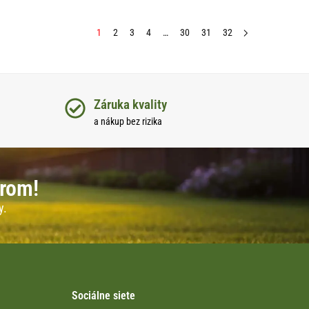
1
2
3
4
…
30
31
32
Záruka kvality
a nákup bez rizika
erom!
y.
Sociálne siete