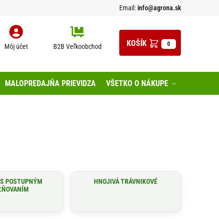
Email:
info@agrona.sk
0
Môj účet
B2B Veľkoobchod
MALOPREDAJŇA PRIEVIDZA
VŠETKO O NÁKUPE
 S POSTUPNÝM
HNOJIVÁ TRÁVNIKOVÉ
ĽŇOVANÍM