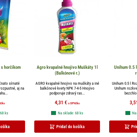
 s horčíkom
Agro kvapalné hnojivo Muškáty 1l
Unihum 0.5 l
(Balkónové r.)
r
čnato sírnaté
AGRO kvapalné hnojivo na muškáty a iné
Unihum 0.5 l Roz
rozpustné, aj na
balkónové kvety NPK 7-4-5 Hnojivo
Unihum rozkvet
hu...
podporuje zdravý ras...
bezchlor
4,31
€
3,5
H
/ks
s DPH
/ks
 68 ks
Na sklade: 68 ks
Na 
košíka
Pridať do košíka
Pri