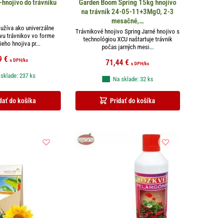
-hnojivo do trávniku
Garden Boom Spring 15kg hnojivo
na trávnik 24-05-11+3MgO, 2-3
mesačné,…
oužíva ako univerzálne
Trávnikové hnojivo Spring Jarné hnojivo s
ivu trávnikov vo forme
technológiou XCU naštartuje trávnik
eho hnojiva pr...
počas jarných mesi...
9
€
s DPH
/ks
71,44
€
s DPH
/ks
sklade: 237 ks
Na sklade: 32 ks
dať do košíka
Pridať do košíka