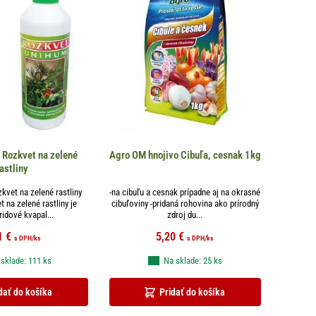
 Rozkvet na zelené
Agro OM hnojivo Cibuľa, cesnak 1kg
astliny
kvet na zelené rastliny
-na cibuľu a cesnak prípadne aj na okrasné
 na zelené rastliny je
cibuľoviny -pridaná rohovina ako prírodný
idové kvapal...
zdroj du...
1
€
5,20
€
s DPH
/ks
s DPH
/ks
sklade: 111 ks
Na sklade: 25 ks
dať do košíka
Pridať do košíka