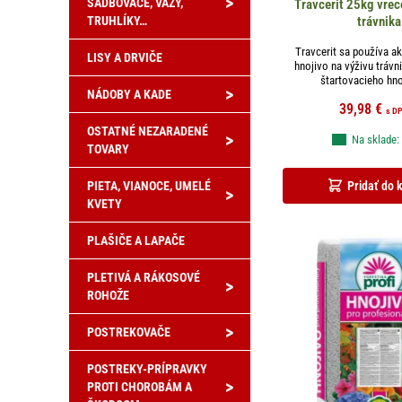
>
SADBOVAČE, VÁZY,
Travcerit 25kg vrec
TRUHLÍKY…
trávnika
Travcerit sa používa a
LISY A DRVIČE
hnojivo na výživu tráv
štartovacieho hnoj
>
NÁDOBY A KADE
39,98
€
s D
OSTATNÉ NEZARADENÉ
>
Na sklade:
TOVARY
Pridať do 
PIETA, VIANOCE, UMELÉ
>
KVETY
PLAŠIČE A LAPAČE
PLETIVÁ A RÁKOSOVÉ
>
ROHOŽE
>
POSTREKOVAČE
POSTREKY-PRÍPRAVKY
>
PROTI CHOROBÁM A