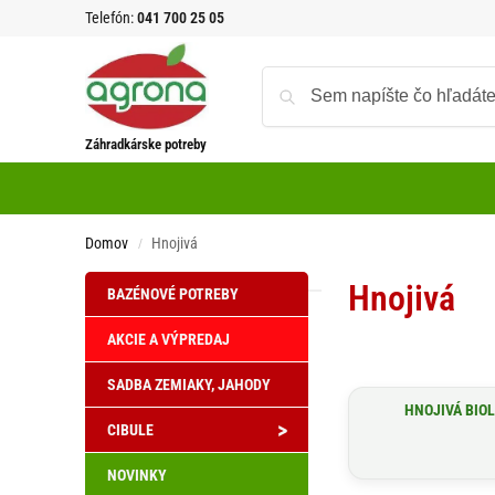
Telefón:
041 700 25 05
Záhradkárske potreby
Domov
Hnojivá
/
Hnojivá
BAZÉNOVÉ POTREBY
AKCIE A VÝPREDAJ
SADBA ZEMIAKY, JAHODY
HNOJIVÁ BIO
>
CIBULE
NOVINKY