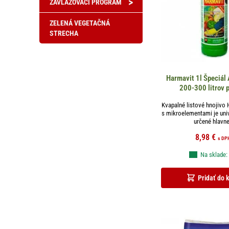
>
ZAVLAŽOVACÍ PROGRAM
ZELENÁ VEGETAČNÁ
STRECHA
Harmavit 1l Špeciál
200-300 litrov 
Kvapalné listové hnojivo 
s mikroelementami je uni
určené hlavne 
8,98
€
s DP
Na sklade:
Pridať do 