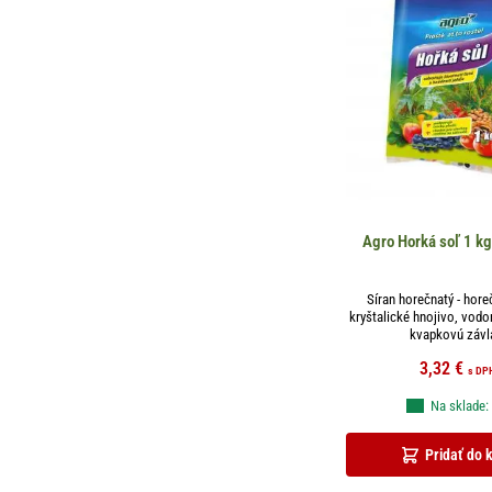
Agro Horká soľ 1 kg
Síran horečnatý - hore
kryštalické hnojivo, vodo
kvapkovú závla
3,32
€
s DP
Na sklade:
Pridať do 