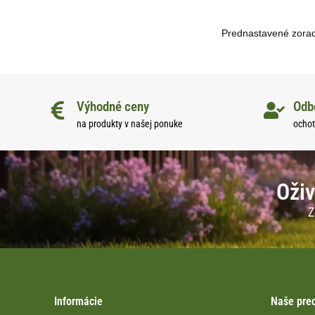
Výhodné ceny
Odb
na produkty v našej ponuke
ochot
Oživ
Z
Informácie
Naše pre