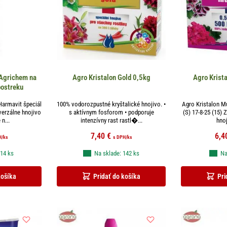
 Agrichem na
Agro Kristalon Gold 0,5kg
Agro Krist
postreku
Harmavit špeciál
100% vodorozpustné kryštalické hnojivo. •
Agro Kristalon M
verzálne hnojivo
s aktívnym fosforom • podporuje
(S) 17-8-25 (15) 
n...
intenzívny rast rastl�...
hnoj
7,40
€
6,4
H
/ks
s DPH
/ks
 14 ks
Na sklade: 142 ks
Na
košíka
Pridať do košíka
Pri