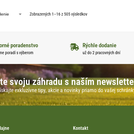
Zobrazených 1–16 z 505 výsledkov
orné poradenstvo
Rýchle dodanie
ne poradí s výberom
už do 2 pracovných dní
te svoju záhradu s naším newslett
ískajte exkluzívne tipy, akcie a novinky priamo do vašej schránk
dajne
Kontakt