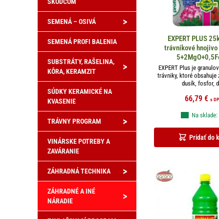
ŠKODCOM
>
SEMENÁ – OSIVÁ
EXPERT PLUS 25k
SEMENÁ PROFI BALENIA
trávnikové hnojivo
5+2MgO+0,5F
SUBSTRÁTY, RAŠELINA,
>
EXPERT Plus je granulov
KÔRA, KERAMZIT
trávniky, ktoré obsahuje 
dusík, fosfor, d
SÚDKY KERAMICKÉ NA
66,79
€
s D
KVASENIE
Na sklade:
>
TRÁVNY PROGRAM
Pridať do 
VINÁRSKE POTREBY A
ZAVÁRANIE
>
ZÁHRADNÁ TECHNIKA
ZÁHRADNÉ A INÉ
>
NÁRADIE