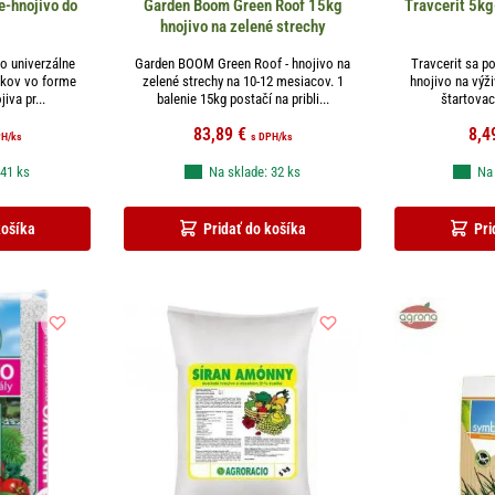
e-hnojivo do
Garden Boom Green Roof 15kg
Travcerit 5kg
hnojivo na zelené strechy
ko univerzálne
Garden BOOM Green Roof - hnojivo na
Travcerit sa p
nikov vo forme
zelené strechy na 10-12 mesiacov. 1
hnojivo na výž
iva pr...
balenie 15kg postačí na pribli...
štartovaci
83,89
€
8,4
PH
/ks
s DPH
/ks
 41 ks
Na sklade: 32 ks
Na 
košíka
Pridať do košíka
Pri