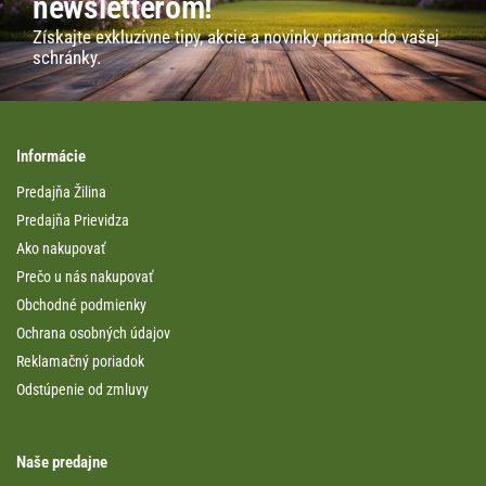
newsletterom!
Získajte exkluzívne tipy, akcie a novinky priamo do vašej
schránky.
Informácie
Predajňa Žilina
Predajňa Prievidza
Ako nakupovať
Prečo u nás nakupovať
Obchodné podmienky
Ochrana osobných údajov
Reklamačný poriadok
Odstúpenie od zmluvy
Naše predajne