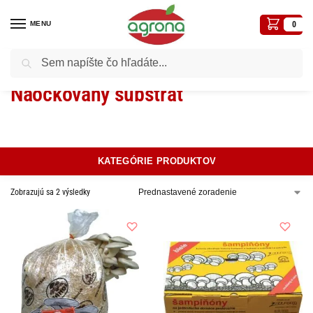
MENU
0
Vyhľadávanie
Domov
Huby sadba
Naočkovaný substrát
/
/
Naočkovaný substrát
KATEGÓRIE PRODUKTOV
Zobrazujú sa 2 výsledky