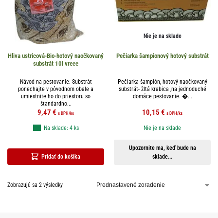
Nie je na sklade
Hliva ustricová-Bio-hotový naočkovaný
Pečiarka šampionový hotový substrát
substrát 10l vrece
Návod na pestovanie: Substrát
Pečiarka šampión, hotový naočkovaný
ponechajte v pôvodnom obale a
substrát- žltá krabica ,na jednoduché
umiestnite ho do priestoru so
domáce pestovanie. �...
štandardno...
9,47
€
10,15
€
s DPH
/ks
s DPH
/ks
Na sklade: 4 ks
Nie je na sklade
Upozornite ma, keď bude na
Pridať do košíka
sklade...
Zobrazujú sa 2 výsledky