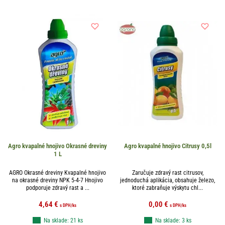
Agro kvapalné hnojivo Okrasné dreviny
Agro kvapalné hnojivo Citrusy 0,5l
1 L
AGRO Okrasné dreviny Kvapalné hnojivo
Zaručuje zdravý rast citrusov,
na okrasné dreviny NPK 5-4-7 Hnojivo
jednoduchá aplikácia, obsahuje železo,
podporuje zdravý rast a ...
ktoré zabraňuje výskytu chl...
4,64
€
0,00
€
s DPH
/ks
s DPH
/ks
Na sklade: 21 ks
Na sklade: 3 ks