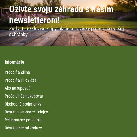
Oživte svoju záhradu s naším
newsletterom!
Získajte exkluzívne tipy, akcie a novinky priamo do vašej
schránky.
Informácie
Predajňa Žilina
Predajňa Prievidza
Ako nakupovať
Prečo u nás nakupovať
Obchodné podmienky
Ochrana osobných údajov
Reklamačný poriadok
Odstúpenie od zmluvy