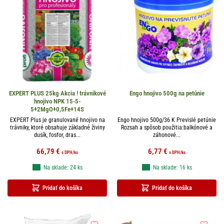
EXPERT PLUS 25kg Akcia ! trávnikové
Engo hnojivo 500g na petúnie
hnojivo NPK 15-5-
5+2MgO+0,5Fe+14S
EXPERT Plus je granulované hnojivo na
Engo hnojivo 500g/36 K Previslé petúnie
trávniky, ktoré obsahuje základné živiny
Rozsah a spôsob použitia:balkónové a
dusík, fosfor, dras...
záhonové...
66,79
€
6,77
€
s DPH
/ks
s DPH
/ks
Na sklade: 24 ks
Na sklade: 16 ks
Pridať do košíka
Pridať do košíka