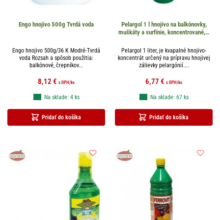
Engo hnojivo 500g Tvrdá voda
Pelargol 1 l hnojivo na balkónovky,
muškáty a surfínie, koncentrované,…
Engo hnojivo 500g/36 K Modré-Tvrdá
Pelargol 1 liter, je kvapalné hnojivo-
voda Rozsah a spôsob použitia:
koncentrát určený na prípravu hnojivej
balkónové, črepníkov...
zálievky pelargónií....
8,12
€
6,77
€
s DPH
/ks
s DPH
/ks
Na sklade: 4 ks
Na sklade: 67 ks
Pridať do košíka
Pridať do košíka