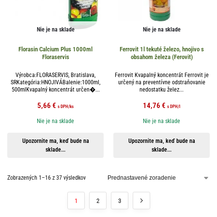
Nie je na sklade
Nie je na sklade
Florasin Calcium Plus 1000ml
Ferrovit 1l tekuté železo, hnojivo s
Floraservis
obsahom železa (Ferovit)
Výrobca:FLORASERVIS, Bratislava,
Ferrovit Kvapalný koncentrát Ferrovit je
SRKategória:HNOJIVÁBalenie:1000ml,
určený na preventívne odstraňovanie
500mlKvapalný koncentrát určen�...
nedostatku želez...
5,66
€
14,76
€
s DPH
/ks
s DPH
/l
Nie je na sklade
Nie je na sklade
Upozornite ma, keď bude na
Upozornite ma, keď bude na
sklade...
sklade...
Zobrazených 1–16 z 37 výsledkov
1
2
3