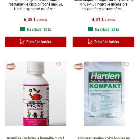
rozmaríny- je čisto prírodné hnojivo,
NPK 8-4-5 Hnojivo je určené pre
ktoré je vyrobené na báze r...
chryzantémy pestované vo ...
6,38
€
4,31
€
s DPH
/ks
s DPH
/ks
Na sklade: 12 ks
Na sklade: 22 ks
Pridať do košíka
Pridať do košíka
Konvička Orchidey a bromélie 0,25 l
Kompakt Harden 25kg hnojivo na