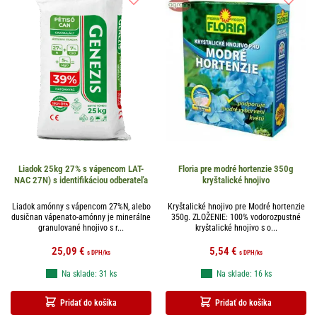
Liadok 25kg 27% s vápencom LAT-
Floria pre modré hortenzie 350g
NAC 27N) s identifikáciou odberateľa
kryštalické hnojivo
Liadok amónny s vápencom 27%N, alebo
Kryštalické hnojivo pre Modré hortenzie
dusičnan vápenato-amónny je minerálne
350g. ZLOŽENIE: 100% vodorozpustné
granulované hnojivo s r...
kryštalické hnojivo s o...
25,09
€
5,54
€
s DPH
/ks
s DPH
/ks
Na sklade: 31 ks
Na sklade: 16 ks
Pridať do košíka
Pridať do košíka