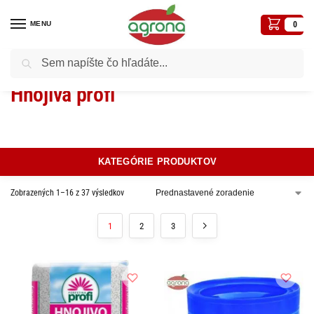
MENU
0
Vyhľadávanie
Domov
Hnojivá
Hnojivá profi
/
/
Hnojivá profi
KATEGÓRIE PRODUKTOV
Zobrazených 1–16 z 37 výsledkov
1
2
3