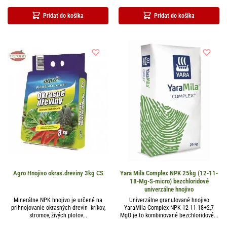
Pridať do košíka
Pridať do košíka
Agro Hnojivo okras.dreviny 3kg CS
Yara Mila Complex NPK 25kg (12-11-
18-Mg-S-micro) bezchloridové
univerzálne hnojivo
Minerálne NPK hnojivo je určené na
Univerzálne granulované hnojivo
prihnojovanie okrasných drevín- kríkov,
YaraMila Complex NPK 12-11-18+2,7
stromov, živých plotov...
MgO je to kombinované bezchloridové...