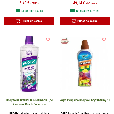
8,40
€
49,14
€
s DPH
/ks
s DPH
/vrece
Na sklade: 152 ks
Na sklade: 17 vriec
Pridať do košíka
Pridať do košíka
Hnojivo na levandule a rozmarín 0,5l
Agro kvapalné hnojivo Chryzantémy 1l
kvapalné Profík Forestina
PROFÍK - Hnojivo na levandule a
AGRO kvapalné hnojivo na chryzantémy