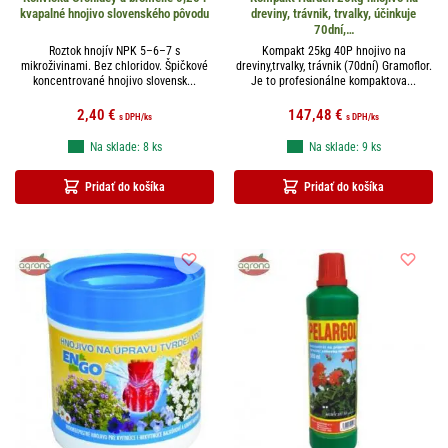
kvapalné hnojivo slovenského pôvodu
dreviny, trávnik, trvalky, účinkuje
70dní,…
Roztok hnojív NPK 5–6–7 s
Kompakt 25kg 40P hnojivo na
mikroživinami. Bez chloridov. Špičkové
dreviny,trvalky, trávnik (70dní) Gramoflor.
koncentrované hnojivo slovensk...
Je to profesionálne kompaktova...
2,40
€
147,48
€
s DPH
/ks
s DPH
/ks
Na sklade: 8 ks
Na sklade: 9 ks
Pridať do košíka
Pridať do košíka