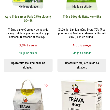
Nie je na sklade
Nie je na sklade
Agro Tráva zmes Park 0,5kg okrasný
Tráva 500g do tieňa, Konvička
trávnik
Trávna parková zmes k domu a do
Zloženie: Lipnica lúčna Evora 70% (Poa
parkov, ozdobná, pre bežné plochy pri
prantensis) Kostrava rákosovitá Starlett
domoch. Čiastočne znáša u�...
20% (Festuca arund...
3,94
€
4,58
€
s DPH
/ks
s DPH
/ks
Nie je na sklade
Nie je na sklade
Upozornite ma, keď bude na
Upozornite ma, keď bude na
sklade...
sklade...