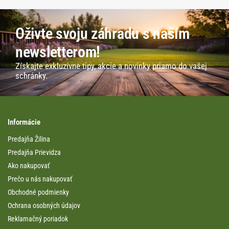
Oživte svoju záhradu s naším
newsletterom!
Získajte exkluzívne tipy, akcie a novinky priamo do vašej
schránky.
Informácie
Predajňa Žilina
Predajňa Prievidza
Ako nakupovať
Prečo u nás nakupovať
Obchodné podmienky
Ochrana osobných údajov
Reklamačný poriadok