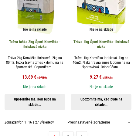
Nie je na sklade
Nie je na sklade
Tráva taška 2kg Šport Konvička -
Tráva 1kg Šport Konvička- ihrisková
ihrisková nízka
nízka
Tráva 2kg Konvička ihrisková. 2kg na
Tráva 1kg Konvička ihrisková. 1kg na
80m2. Nízka trávna zmes k domu na na
40m2. Nízka trávna zmes k domu na na
športoviská. Odporúčam...
športoviská. Odporúčam...
13,69
€
9,27
€
s DPH
/ks
s DPH
/ks
Nie je na sklade
Nie je na sklade
Upozornite ma, keď bude na
Upozornite ma, keď bude na
sklade...
sklade...
Zobrazených 1–16 z 27 výsledkov