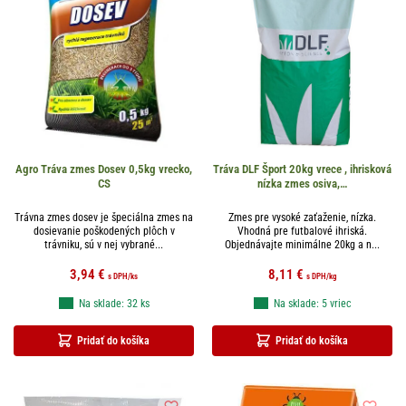
Agro Tráva zmes Dosev 0,5kg vrecko,
Tráva DLF Šport 20kg vrece , ihrisková
CS
nízka zmes osiva,…
Trávna zmes dosev je špeciálna zmes na
Zmes pre vysoké zaťaženie, nízka.
dosievanie poškodených plôch v
Vhodná pre futbalové ihriská.
trávniku, sú v nej vybrané...
Objednávajte minimálne 20kg a n...
3,94
€
8,11
€
s DPH
/ks
s DPH
/kg
Na sklade: 32 ks
Na sklade: 5 vriec
Pridať do košíka
Pridať do košíka