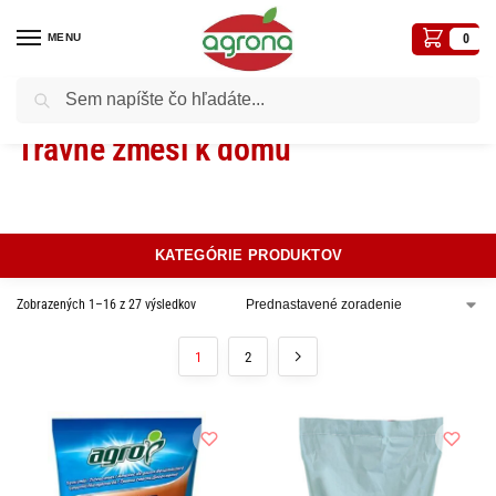
MENU
0
Vyhľadávanie
Domov
Trávny program
Trávne zmesi k domu
/
/
Trávne zmesi k domu
KATEGÓRIE PRODUKTOV
Zobrazených 1–16 z 27 výsledkov
1
2