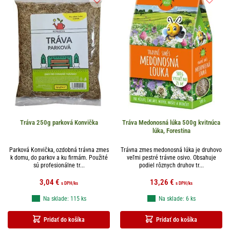
Tráva 250g parková Konvička
Tráva Medonosná lúka 500g kvitnúca
lúka, Forestina
Parková Konvička, ozdobná trávna zmes
Trávna zmes medonosná lúka je druhovo
k domu, do parkov a ku firmám. Použité
veľmi pestré trávne osivo. Obsahuje
sú profesionálne tr...
podiel rôznych druhov tr...
3,04
€
13,26
€
s DPH
/ks
s DPH
/ks
Na sklade: 115 ks
Na sklade: 6 ks
Pridať do košíka
Pridať do košíka