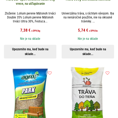
vrece, na ušľapávanie
Zloženie: Lolium perene Mätonoh trváci
Univerzálna tráva, s rýchlym vývojom. Iba
Double 35% Lolium perene Mätonoh
na nenáročné použitie, nie na okrasné
trváci Ultra 30%, Festuca...
trávniky. ...
7,38
€
5,74
€
s DPH
/kg
s DPH
/ks
Nie je na sklade
Nie je na sklade
Upozornite ma, keď bude na
Upozornite ma, keď bude na
sklade...
sklade...