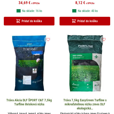
34,69
€
8,12
€
s DPH
/ks
s DPH
/ks
Na sklade: 16 ks
Na sklade: 40 ks
Pridať do košíka
Pridať do košíka
Tráva Akcia DLF ŠPORT C&T 7,5kg
Tráva 7,5kg EasyGreen Turfline s
Turfline ihrisková nízka
mikroďatelinou nízka zmes DLF
ekologická…
Výborná, tmavá, jemná, nízka zmes
Ekologická nízka trávna zmes Ecolawn k