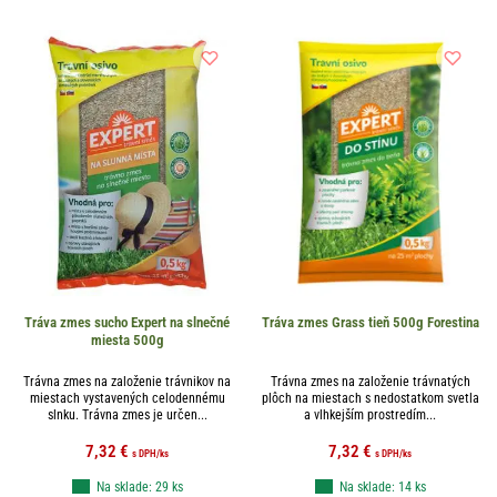
Tráva zmes sucho Expert na slnečné
Tráva zmes Grass tieň 500g Forestina
miesta 500g
Trávna zmes na založenie trávnikov na
Trávna zmes na založenie trávnatých
miestach vystavených celodennému
plôch na miestach s nedostatkom svetla
slnku. Trávna zmes je určen...
a vlhkejším prostredím...
7,32
€
7,32
€
s DPH
/ks
s DPH
/ks
Na sklade: 29 ks
Na sklade: 14 ks