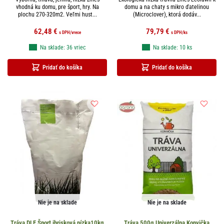
vhodná ku domu, pre šport, hry. Na
domu a na chaty s mikro ďatelinou
plochu 270-320m2. Veľmi hust...
(Microclover), ktorá dodáv...
62,48
€
79,79
€
s DPH
/vrece
s DPH
/ks
Na sklade: 36 vriec
Na sklade: 10 ks
Pridať do košíka
Pridať do košíka
Nie je na sklade
Nie je na sklade
Tráva DLF Šport ihrisková nízka10kg
Tráva 500g Univerzálna Konvička