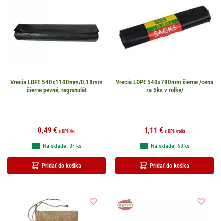
Vrecia LDPE 540x1100mm/0,18mm
Vrecia LDPE 540x790mm čierne /cena
čierne pevné, regranulát
za 5ks v rolke/
0,49
€
1,11
€
s DPH
/ks
s DPH
/rolka
Na sklade: 84 ks
Na sklade: 68 ks
Pridať do košíka
Pridať do košíka