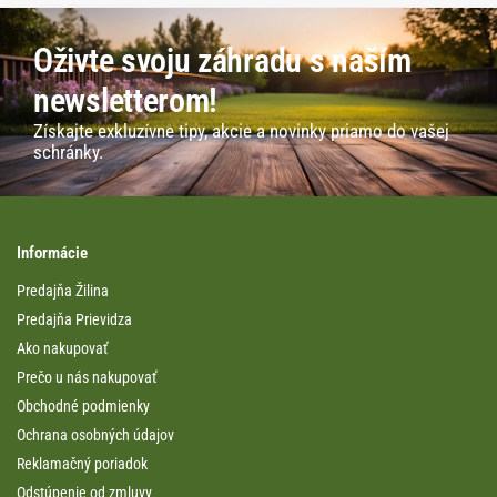
Oživte svoju záhradu s naším
newsletterom!
Získajte exkluzívne tipy, akcie a novinky priamo do vašej
schránky.
Informácie
Predajňa Žilina
Predajňa Prievidza
Ako nakupovať
Prečo u nás nakupovať
Obchodné podmienky
Ochrana osobných údajov
Reklamačný poriadok
Odstúpenie od zmluvy