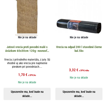
Nie je na sklade
Nie je na sklade
Jutové vrecia proti povodni malé s
Vrecia na odpad 280 l stavebné čierne
úväzkom 60x30cm 120g- nosnosť…
bal.5ks
Vrecia z prírodného materiálu, z juty. Sú
vhodné aj ako vrecia pre naplnenie
pieskom pri povodniach....
3,32
€
s DPH
/rolka
1,70
€
s DPH
/ks
Nie je na sklade
Nie je na sklade
Upozornite ma, keď bude na
Upozornite ma, keď bude na
sklade...
sklade...