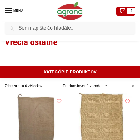
MENU
0
Vyhľadávanie
Domov
Juta, siete, špagáty, textílie, vrecia
Vrecia
Vrecia ostatné
/
/
/
Vrecia ostatné
KATEGÓRIE PRODUKTOV
Zobrazuje sa 6 výsledkov