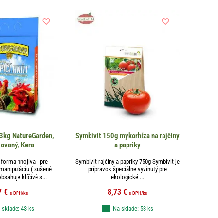
 3kg NatureGarden,
Symbivit 150g mykorhíza na rajčiny
lovaný, Kera
a papriky
forma hnojiva - pre
Symbivit rajčiny a papriky 750g Symbivit je
manipuláciu ( sušené
prípravok špeciálne vyvinutý pre
obsahuje klíčivé s...
ekologické ...
7
€
8,73
€
s DPH
/ks
s DPH
/ks
 sklade: 43 ks
Na sklade: 53 ks