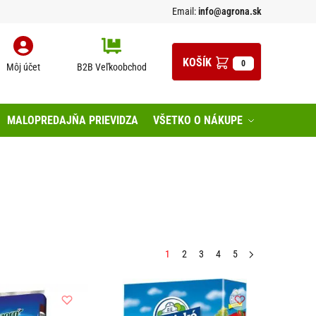
Email:
info@agrona.sk
0
Môj účet
B2B Veľkoobchod
MALOPREDAJŇA PRIEVIDZA
VŠETKO O NÁKUPE
1
2
3
4
5