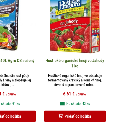
 40L Agro CS sušený
Hoštické organické hnojivo Jahody
1 kg
obiálnu činnosť pôdy -
Hoštické organické hnojivo obsahuje
 živiny a zlepšuje jej
fermentovaný kravský a konský hnoj,
uktúru -j...
drvenú a granulovanú roho...
8
€
6,61
€
s DPH
/ks
s DPH
/ks
 sklade: 91 ks
Na sklade: 42 ks
dať do košíka
Pridať do košíka