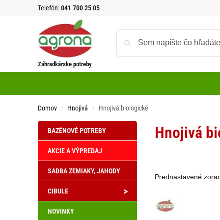
Telefón:
041 700 25 05
Záhradkárske potreby
Domov
Hnojivá
Hnojivá biologické
/
/
Hnojivá bi
BAZÉNOVÉ POTREBY
AKCIE A VÝPREDAJ
SADBA ZEMIAKY, JAHODY
>
CIBULE
NOVINKY