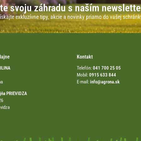
te svoju záhradu s naším newslett
ískajte exkluzívne tipy, akcie a novinky priamo do vašej schránk
dajne
Kontakt
ŽILINA
Telefón:
041 700 25 05
Mobil:
0915 633 844
na
E-mail:
info@agrona.sk
jňa PRIEVIDZA
26
evidza