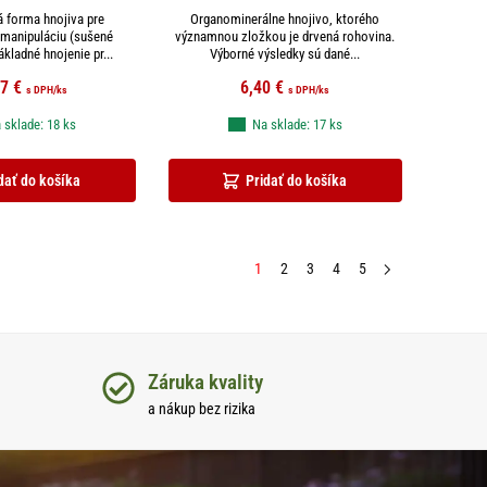
á forma hnojiva pre
Organominerálne hnojivo, ktorého
 manipuláciu (sušené
významnou zložkou je drvená rohovina.
ákladné hnojenie pr...
Výborné výsledky sú dané...
57
€
6,40
€
s DPH
/ks
s DPH
/ks
 sklade: 18 ks
Na sklade: 17 ks
dať do košíka
Pridať do košíka
1
2
3
4
5
Záruka kvality
a nákup bez rizika