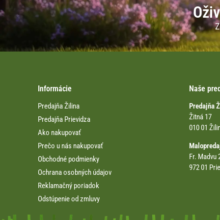
Oživ
Z
Informácie
Naše pre
Predajňa Žilina
Predajňa 
Žitná 17
Predajňa Prievidza
010 01 Žili
Ako nakupovať
Prečo u nás nakupovať
Malopreda
Fr. Madvu 
Obchodné podmienky
972 01 Pri
Ochrana osobných údajov
Reklamačný poriadok
Odstúpenie od zmluvy