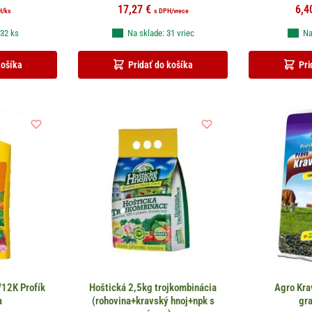
17,27
€
6,4
H
/ks
s DPH
/vrece
 32 ks
Na sklade: 31 vriec
Na
košíka
Pridať do košíka
Pri
12K Profík
Hoštická 2,5kg trojkombinácia
Agro Kra
a
(rohovina+kravský hnoj+npk s
gr