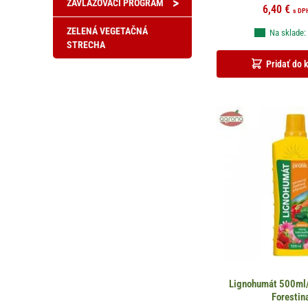
>
ZAVLAŽOVACÍ PROGRAM
6,40
€
s DP
ZELENÁ VEGETAČNÁ
Na sklade:
STRECHA
Pridať do 
Lignohumát 500ml/
Forestin