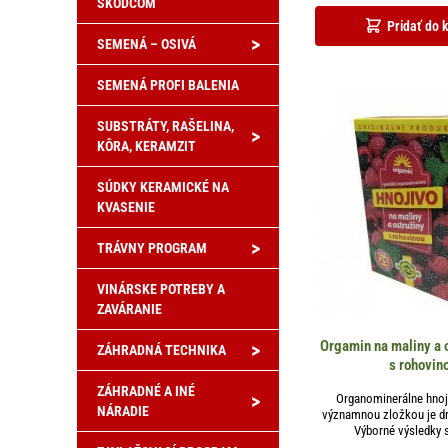
ŠKODCOM
Pridať do 
>
SEMENÁ – OSIVÁ
SEMENÁ PROFI BALENIA
SUBSTRÁTY, RAŠELINA,
>
KÔRA, KERAMZIT
SÚDKY KERAMICKÉ NA
KVASENIE
>
TRÁVNY PROGRAM
VINÁRSKE POTREBY A
ZAVÁRANIE
Orgamin na maliny a 
>
ZÁHRADNÁ TECHNIKA
s rohovin
ZÁHRADNÉ A INÉ
>
Organominerálne hnoj
NÁRADIE
významnou zložkou je dr
Výborné výsledky s