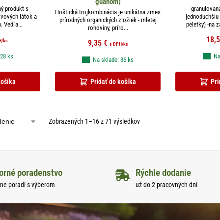
guánom)
ný produkt s
-granulovan
Hoštická trojkombinácia je unikátna zmes
vových látok a
jednoduchšiu
prírodných organických zložiek - mletej
. Vedľa...
peletky) -na z
rohoviny, príro...
18,
H
/ks
9,35
€
s DPH
/ks
 28 ks
Na
Na sklade: 36 ks
košíka
Pridať do košíka
Pri
Zobrazených 1–16 z 71 výsledkov
orné poradenstvo
Rýchle dodanie
ne poradí s výberom
už do 2 pracovných dní