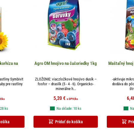
korhíza na
Agro OM hnojivo na čučoriedky 1kg
Maštaľný hnoj
astliny Symbivit
ZLOŽENIE: viaczložkové hnojivo dusík –
-aktivuje mikr
by pre rastliny
fosfor – draslík (5 - 4 - 6). Organicko-
dodáva do pôdy
minerálne h...
štr
5,20
€
6,4
H
/ks
s DPH
/ks
 28 ks
Na sklade: 10 ks
Na
košíka
Pridať do košíka
Pri