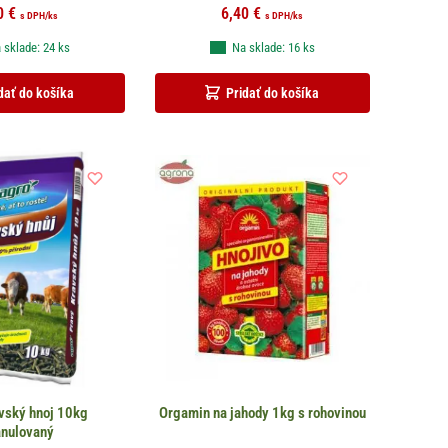
0
€
6,40
€
s DPH
/ks
s DPH
/ks
 sklade: 24 ks
Na sklade: 16 ks
dať do košíka
Pridať do košíka
vský hnoj 10kg
Orgamin na jahody 1kg s rohovinou
anulovaný