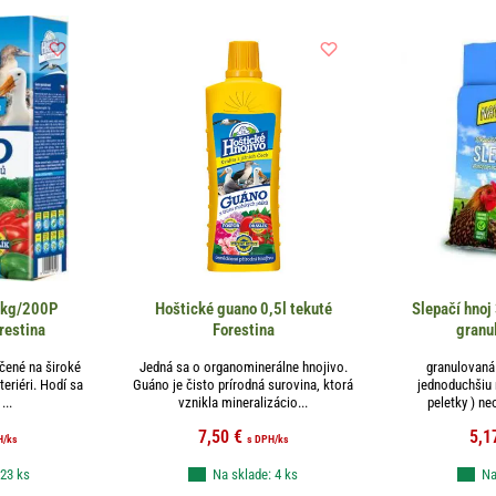
1kg/200P
Hoštické guano 0,5l tekuté
Slepačí hnoj
restina
Forestina
granu
čené na široké
Jedná sa o organominerálne hnojivo.
granulovaná 
teriéri. Hodí sa
Guáno je čisto prírodná surovina, ktorá
jednoduchšiu 
...
vznikla mineralizácio...
peletky ) ne
7,50
€
5,1
H
/ks
s DPH
/ks
 23 ks
Na sklade: 4 ks
Na