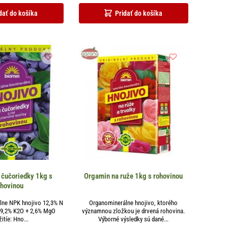
dať do košíka
Pridať do košíka
 čučoriedky 1kg s
Orgamin na ruže 1kg s rohovinou
ohovinou
lne NPK hnojivo 12,3% N
Organominerálne hnojivo, ktorého
 9,2% K2O + 2,6% MgO
významnou zložkou je drvená rohovina.
itíe: Hno...
Výborné výsledky sú dané...