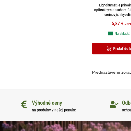
Lignohumát je prírod
optimálnym obsahom ful
humínových kyselín
5,87
€
s DP
Na sklade:
Pridať do 
Výhodné ceny
Odb
na produkty v našej ponuke
ochot