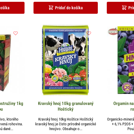
košíka
Pridať do košíka
Pri
ostružiny 1kg
Kravský hnoj 10kg granulovaný
Orgamin na
ou
Hoštický
r
ivo, ktorého
Kravský hnoj 10kg Hoštice Hoštický
Organicko-minerá
vená rohovina.
kravský hnoj je čisto prírodné organické
+ 6,1% P2O5 +
ú dané...
hnojivo. Obsahuje o...
Použ