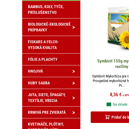
BAMBUS, KOLY, TYČE,
PRÍSLUŠENSTVO
BIOLOGICKÉ-EKOLOGICKÉ
>
PRÍPRAVKY
FISKARS A FELCO-
VYSOKÁ KVALITA
FÓLIE A PLACHTY
Symbivit 150g my
rastliny
>
HNOJIVÁ
Symbivit Mykorhiza pre r
Prospešné mykorhizné hu
>
HUBY SADBA
Pr...
8,36
€
JUTA, SIETE, ŠPAGÁTY,
s DP
>
TEXTÍLIE, VRECIA
Na sklade:
>
KRMIVÁ PRE ZVIERATÁ
Pridať do 
KVETINÁČE, PLÔTIKY,