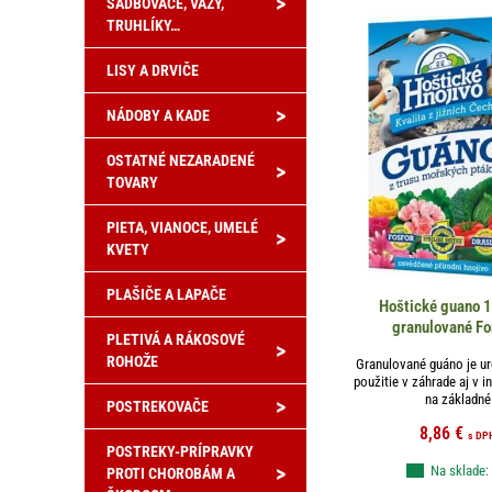
>
SADBOVAČE, VÁZY,
TRUHLÍKY…
LISY A DRVIČE
>
NÁDOBY A KADE
OSTATNÉ NEZARADENÉ
>
TOVARY
PIETA, VIANOCE, UMELÉ
>
KVETY
PLAŠIČE A LAPAČE
Hoštické guano 
granulované Fo
PLETIVÁ A RÁKOSOVÉ
>
ROHOŽE
Granulované guáno je ur
použitie v záhrade aj v in
na základné 
>
POSTREKOVAČE
8,86
€
s DP
POSTREKY-PRÍPRAVKY
>
Na sklade:
PROTI CHOROBÁM A