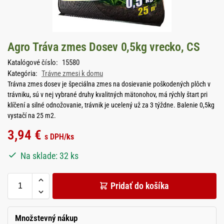
Agro Tráva zmes Dosev 0,5kg vrecko, CS
Katalógové číslo:
15580
Kategória:
Trávne zmesi k domu
Trávna zmes dosev je špeciálna zmes na dosievanie poškodených plôch v
trávniku, sú v nej vybrané druhy kvalitných mätonohov, má rýchly štart pri
klíčení a silné odnožovanie, trávnik je ucelený už za 3 týždne. Balenie 0,5kg
vystačí na 25 m2.
3,94
€
s DPH
/ks
Na sklade: 32 ks
Pridať do košíka
Množstevný nákup