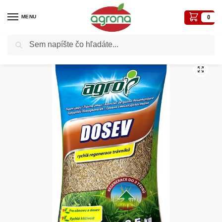
MENU
0
Vyhľadávanie
Domov
Trávny program
Trávne zmesi k domu
Agro Tráva zmes Dosev 0,5kg vrecko, CS
/
/
/