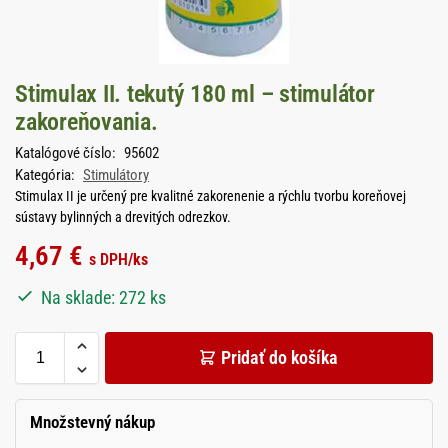
Stimulax II. tekutý 180 ml – stimulátor
zakoreňovania.
Katalógové číslo:
95602
Kategória:
Stimulátory
Stimulax II je určený pre kvalitné zakorenenie a rýchlu tvorbu koreňovej
sústavy bylinných a drevitých odrezkov.
4,67
€
s DPH
/ks
Na sklade: 272 ks
Pridať do košíka
Množstevný nákup