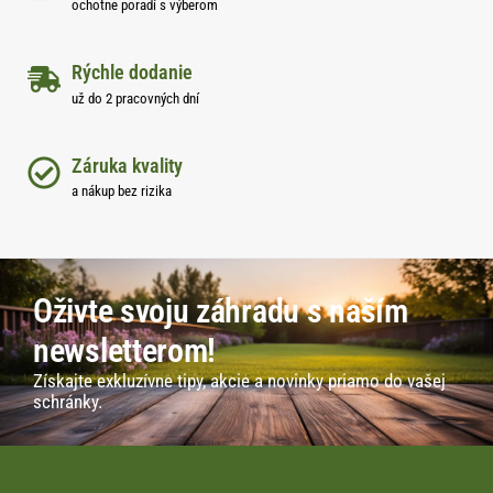
ochotne poradí s výberom
Rýchle dodanie
už do 2 pracovných dní
Záruka kvality
a nákup bez rizika
Oživte svoju záhradu s naším
newsletterom!
Získajte exkluzívne tipy, akcie a novinky priamo do vašej
schránky.