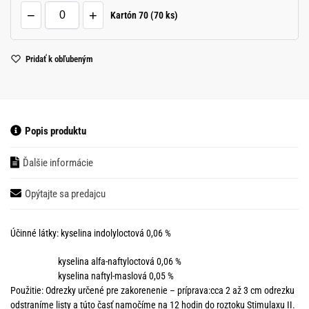
−
+
Kartón 70 (70 ks)
Pridať k obľubeným
Popis produktu
Ďalšie informácie
Opýtajte sa predajcu
Účinné látky: kyselina indolyloctová 0,06 %
kyselina alfa-naftyloctová 0,06 %
kyselina naftyl-maslová 0,05 %
Použitie: Odrezky určené pre zakorenenie – príprava:cca 2 až 3 cm odrezku
odstraníme listy a túto časť namočíme na 12 hodin do roztoku Stimulaxu II.