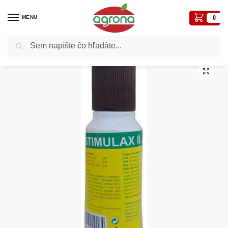
MENU
0
Vyhľadávanie
Domov
Postreky-prípravky proti chorobám a škodcom
Stimulátory
Stimulax II. tekutý 180 ml – stimulátor zakoreňovania.
/
/
/