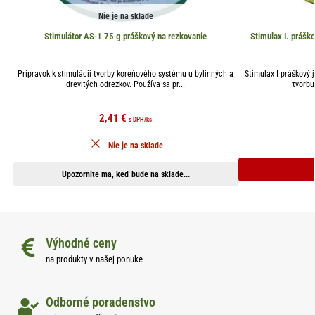
Nie je na sklade
Stimulátor AS-1 75 g práškový na rezkovanie
Stimulax I. prášk
Prípravok k stimulácii tvorby koreňového systému u bylinných a
Stimulax I práškový 
drevitých odrezkov. Používa sa pr...
tvorbu
2,41
€
s DPH
/ks
Nie je na sklade
Upozornite ma, keď bude na sklade...
Výhodné ceny
na produkty v našej ponuke
Odborné poradenstvo