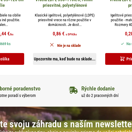
lie
priesvitné, polyetylénové
pr
iele na obilie
Klasické igelitové, polyetylénové (LDPE)
Igelitové pries
 iné použitie.
priesvitné vrece na rôzne použitie v
použitie - mat
len...
domácnosti. Je dost...
Rozmery 40
0,44
€
0,86
€
0,2
/ks
s DPH
/ks
3669 ks
Na 
Nie je na sklade
košíka
Upozornite ma, keď bude na sklade...
Pri
borné poradenstvo
Rýchle dodanie
otne poradí s výberom
už do 2 pracovných dní
te svoju záhradu s naším newslett