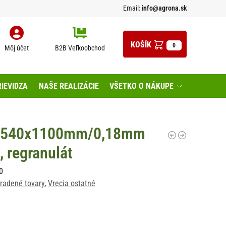
Email:
info@agrona.sk
0
Môj účet
B2B Veľkoobchod
IEVIDZA
NAŠE REALIZÁCIE
VŠETKO O NÁKUPE
E 540x1100mm/0,18mm
, regranulát
0
radené tovary
,
Vrecia ostatné