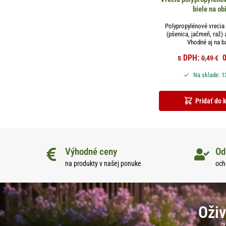
biele na obi
Polypropylénové vrecia b
(pšenica, jačmeň, raž) a
Vhodné aj na ba
s DPH:
0,49
€
Na sklade: 1
Pridať do 
Výhodné ceny
Od
na produkty v našej ponuke
och
Oživ