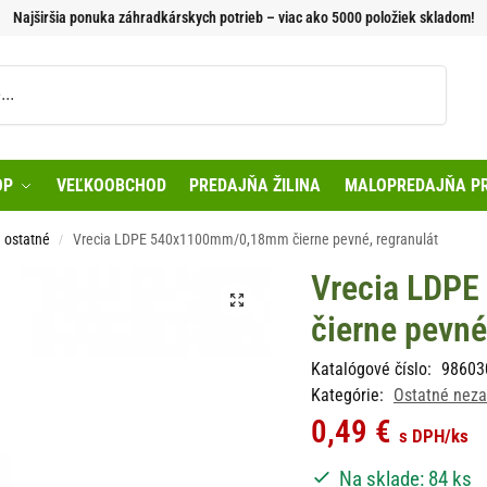
Najširšia ponuka záhradkárskych potrieb – viac ako 5000 položiek skladom!
Vyhľadávanie
OP
VEĽKOOBCHOD
PREDAJŇA ŽILINA
MALOPREDAJŇA PR
a ostatné
Vrecia LDPE 540x1100mm/0,18mm čierne pevné, regranulát
/
Vrecia LDP
čierne pevné
Katalógové číslo:
98603
Kategórie:
Ostatné neza
0,49
€
s DPH
/ks
Na sklade: 84 ks