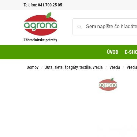
Telefón:
041 700 25 05
Záhradkárske potreby
ÚVOD
E-SH
Domov
Juta, siete, špagáty, textílie, vrecia
Vrecia
Vreci
/
/
/