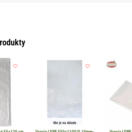
produkty
Nie je na sklade
ové 55×120 cm
Vrecia LDPE 550×1100/0,10mm-
Vrecia LDP