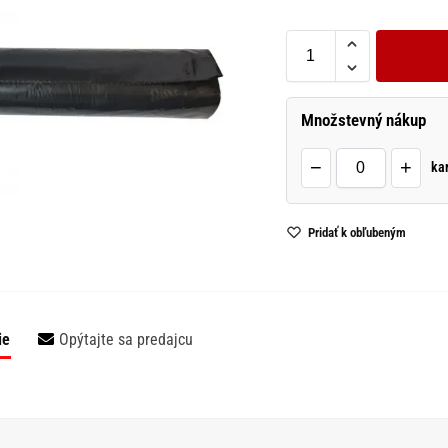
Množstevný nákup
−
+
ka
Pridať k obľubeným
ie
Opýtajte sa predajcu