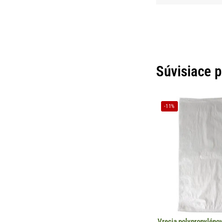
Súvisiace 
-11%
Vrecia polypropylén