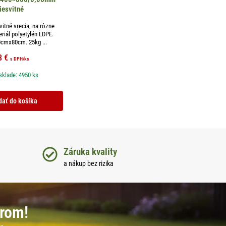
iesvitné
vitné vrecia, na rôzne
eriál polyetylén LDPE.
cmx80cm. 25kg ...
8
€
s DPH
/ks
sklade: 4950 ks
dať do košíka
Záruka kvality
a nákup bez rizika
erom!