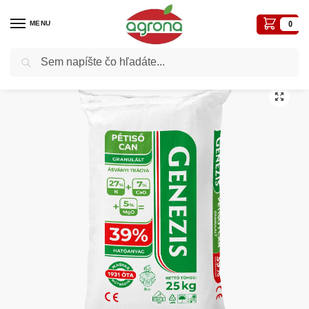
MENU
0
Vyhľadávanie
Domov
Hnojivá
Hnojivá profi
Liadok 25kg 27% s vápencom LAT-NAC 27N) s identifikáciou odberateľa
/
/
/