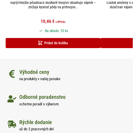
najrýchlejšie pôsobiace dusíkaté hnojivo obsahuje vápnik –
Liadok amónny s 
znižuje kyslosť pôdy na prihnojov...
dusičnan vápena
10,46
€
s DPH
/ks
Na sklade: 55 ks
Pridať do košíka
Výhodné ceny
na produkty v našej ponuke
Odborné poradenstvo
ochotne poradí s výberom
Rýchle dodanie
už do 2 pracovných dní