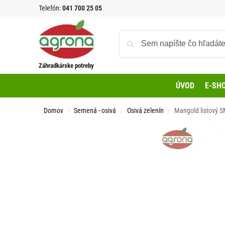
Telefón:
041 700 25 05
Záhradkárske potreby
ÚVOD
E-SH
Domov
Semená - osivá
Osivá zelenín
Mangold listový 
/
/
/