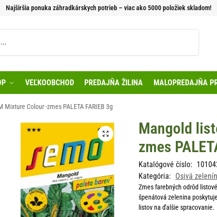
Najširšia ponuka záhradkárskych potrieb – viac ako 5000 položiek skladom!
Vyhľadávanie
OP
VEĽKOOBCHOD
PREDAJŇA ŽILINA
MALOPREDAJŇA PR
SM Mixture Colour -zmes PALETA FARIEB 3g
Mangold list
zmes PALET
Katalógové číslo:
10104
Kategória:
Osivá zelení
Zmes farebných odrôd listové
špenátová zelenina poskytuj
listov na ďalšie spracovanie.