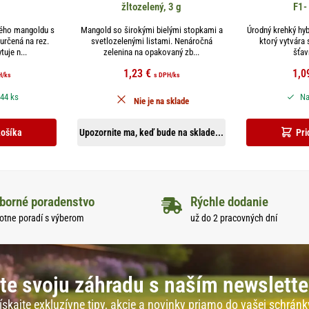
žltozelený, 3 g
F1-
ého mangoldu s
Mangold so širokými bielými stopkami a
Úrodný krehký hy
určená na rez.
svetlozelenými listami. Nenáročná
ktorý vytvára 
uje n...
zelenina na opakovaný zb...
šťav
1,23
€
1,0
H
/ks
s DPH
/ks
 44 ks
Na
Nie je na sklade
košíka
Upozornite ma, keď bude na sklade...
Pri
borné poradenstvo
Rýchle dodanie
otne poradí s výberom
už do 2 pracovných dní
te svoju záhradu s naším newslett
ískajte exkluzívne tipy, akcie a novinky priamo do vašej schránk