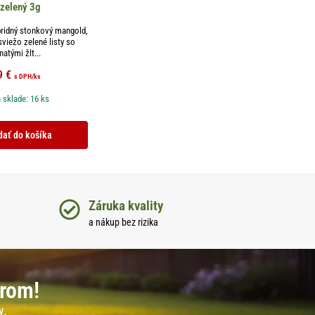
 zelený 3g
bridný stonkový mangold,
sviežo zelené listy so
natými žlt...
9
€
s DPH
/ks
 sklade: 16 ks
dať do košíka
Záruka kvality
a nákup bez rizika
erom!
y.