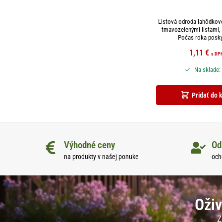
Listová odroda lahôdkov
tmavozelenými listami, 
Počas roka poskyt
1,11
€
s DP
Na sklade:
Pridať do 
Výhodné ceny
Od
na produkty v našej ponuke
och
Oživ
Z