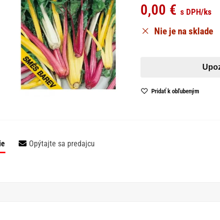
0,00
€
s DPH
/ks
Nie je na sklade
Pridať k obľubeným
ie
Opýtajte sa predajcu