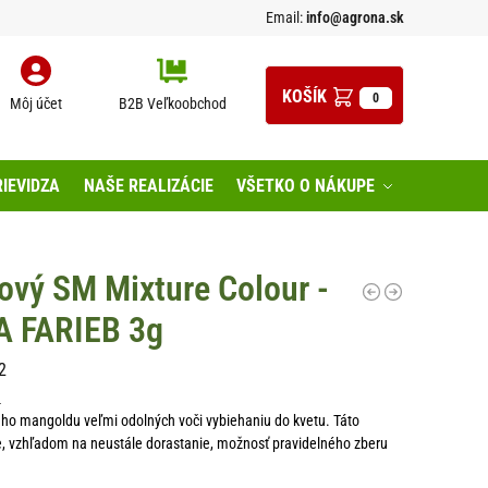
Email:
info@agrona.sk
0
Môj účet
B2B Veľkoobchod
IEVIDZA
NAŠE REALIZÁCIE
VŠETKO O NÁKUPE
ový SM Mixture Colour -
A FARIEB 3g
2
n
ho mangoldu veľmi odolných voči vybiehaniu do kvetu. Táto
e, vzhľadom na neustále dorastanie, možnosť pravidelného zberu