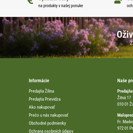
na produkty v našej ponuke
och
Oživ
Z
Informácie
Naše pr
Predajňa Žilina
Predajňa
Žitná 17
Predajňa Prievidza
010 01 Ži
Ako nakupovať
Prečo u nás nakupovať
Malopre
Fr. Madv
Obchodné podmienky
972 01 Pr
Ochrana osobných údajov