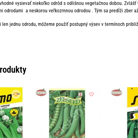
 vhodné vysievať niekoľko odrôd s odlišnou vegetačnou dobou. Zvlášť
mi odrodami a neskorou veľkozrnnou odrodou . Tým sa predĺži zber 
i len jednu odrodu, môžeme použiť postupný výsev v termínoch prib
produkty