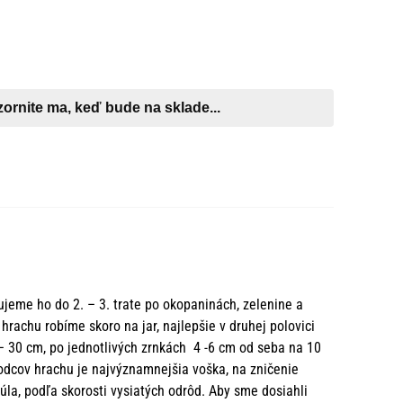
ujeme ho do 2. – 3. trate po okopaninách, zelenine a
rachu robíme skoro na jar, najlepšie v druhej polovici
 30 cm, po jednotlivých zrnkách 4 -6 cm od seba na 10
odcov hrachu je najvýznamnejšia voška, na zničenie
úla, podľa skorosti vysiatých odrôd. Aby sme dosiahli