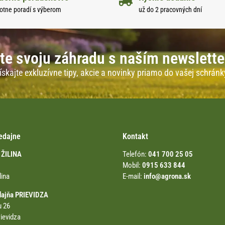
otne poradí s výberom
už do 2 pracovných dní
te svoju záhradu s naším newslett
ískajte exkluzívne tipy, akcie a novinky priamo do vašej schránk
edajne
Kontakt
 ŽILINA
Telefón:
041 700 25 05
Mobil:
0915 633 844
lina
E-mail:
info@agrona.sk
dajňa PRIEVIDZA
u 26
ievidza