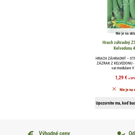
Nie je na skl
Hrach záhradný ZS
Kelvedonu 
HRACH ZÁHRADNÝ – ST
ZÁZRAK Z KELVEDONU - 
var.medulare V 
1,29
€
s DP
Nie je na 
Upozornite ma, keď bud
Výhodné ceny
Od