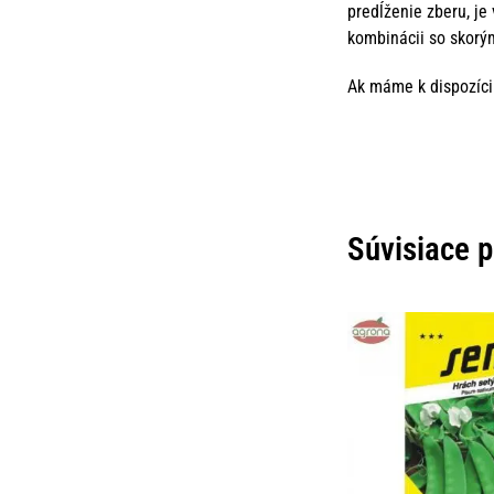
predĺženie zberu, je
kombinácii so skorý
Ak máme k dispozíci
Súvisiace 