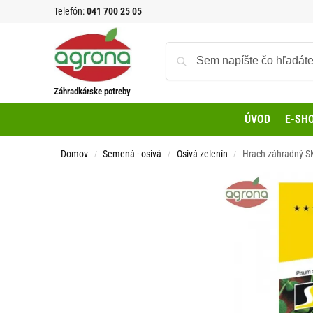
Telefón:
041 700 25 05
Záhradkárske potreby
ÚVOD
E-SH
Domov
Semená - osivá
Osivá zelenín
Hrach záhradný S
/
/
/