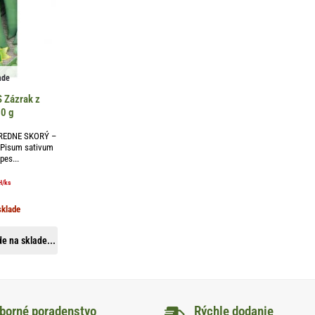
ade
 Zázrak z
40 g
REDNE SKORÝ –
Pisum sativum
pes...
H
/ks
sklade
e na sklade...
borné poradenstvo
Rýchle dodanie