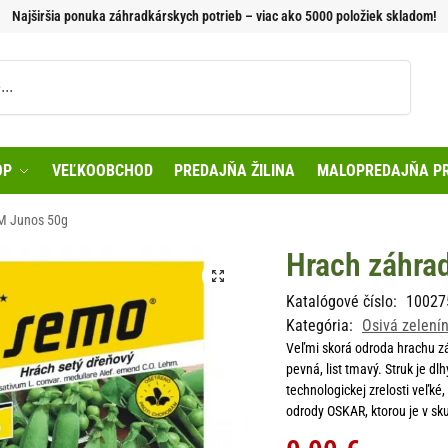
Najširšia ponuka záhradkárskych potrieb – viac ako 5000 položiek skladom!
Vyhľadávanie
OP
VEĽKOOBCHOD
PREDAJŇA ŽILINA
MALOPREDAJŇA PR
M Junos 50g
Hrach záhra
Katalógové číslo:
10027
Kategória:
Osivá zelení
Veľmi skorá odroda hrachu zá
pevná, list tmavý. Struk je dl
technologickej zrelosti veľké
odrody OSKAR, ktorou je v sk