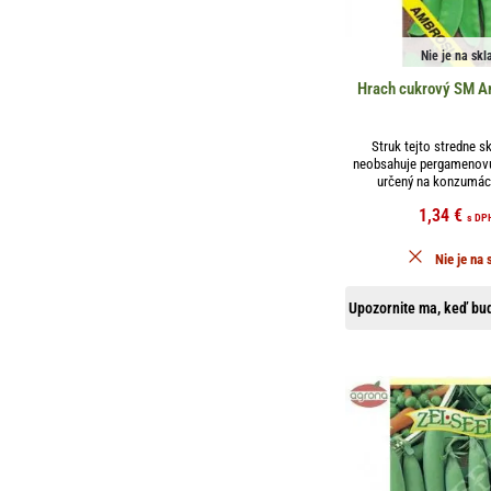
Nie je na skl
Hrach cukrový SM A
Struk tejto stredne s
neobsahuje pergamenovú 
určený na konzumáci
1,34
€
s DP
Nie je na 
Upozornite ma, keď bud