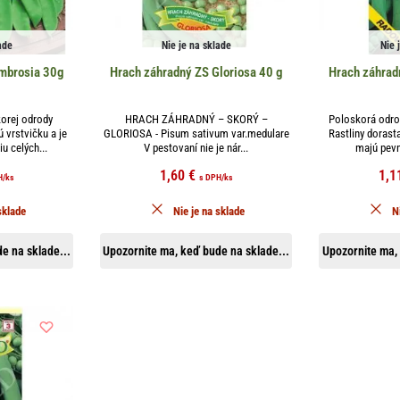
ade
Nie je na sklade
Nie 
mbrosia 30g
Hrach záhradný ZS Gloriosa 40 g
Hrach záhra
korej odrody
HRACH ZÁHRADNÝ – SKORÝ –
Poloskorá odro
vrstvičku a je
GLORIOSA - Pisum sativum var.medulare
Rastliny dorasta
u celých...
V pestovaní nie je nár...
majú pev
1,60
€
1,1
H
/ks
s DPH
/ks
sklade
Nie je na sklade
N
e na sklade...
Upozornite ma, keď bude na sklade...
Upozornite ma, 