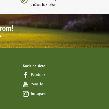
a nákup bez rizika
erom!
y.
Sociálne siete
Facebook
YouTube
Instagram