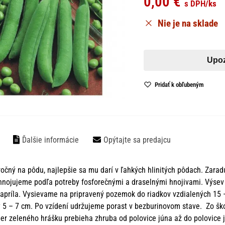
0,00
€
s DPH
/ks
Nie je na sklade
Pridať k obľubeným
Ďalšie informácie
Opýtajte sa predajcu
očný na pôdu, najlepšie sa mu darí v ľahkých hlinitých pôdach. Zarad
hnojujeme podľa potreby fosforečnými a draselnými hnojivami. Výsev h
apríla. Vysievame na pripravený pozemok do riadkov vzdialených 15 –
 5 – 7 cm. Po vzídení udržujeme porast v bezburinovom stave. Zo šk
er zeleného hrášku prebieha zhruba od polovice júna až do polovice j