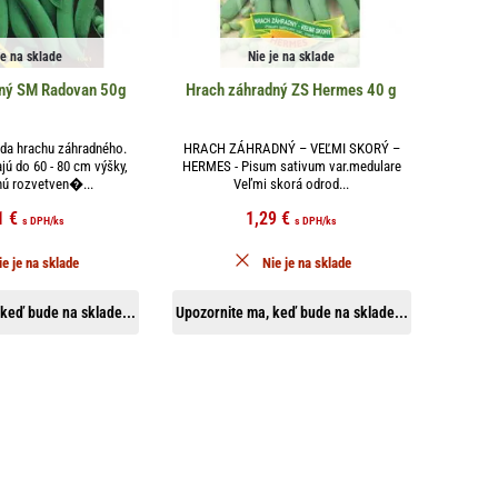
je na sklade
Nie je na sklade
dný SM Radovan 50g
Hrach záhradný ZS Hermes 40 g
da hrachu záhradného.
HRACH ZÁHRADNÝ – VEĽMI SKORÝ –
jú do 60 - 80 cm výšky,
HERMES - Pisum sativum var.medulare
nú rozvetven�...
Veľmi skorá odrod...
1
€
1,29
€
s DPH
/ks
s DPH
/ks
ie je na sklade
Nie je na sklade
keď bude na sklade...
Upozornite ma, keď bude na sklade...