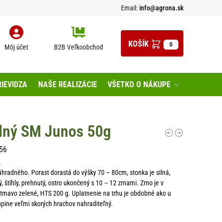
Email:
info@agrona.sk
0
Môj účet
B2B Veľkoobchod
IEVIDZA
NAŠE REALIZÁCIE
VŠETKO O NÁKUPE
dný SM Junos 50g
56
n
hradného. Porast dorastá do výšky 70 – 80cm, stonka je silná,
hý, štíhly, prehnutý, ostro ukončený s 10 – 12 zrnami. Zrno je v
, tmavo zelené, HTS 200 g. Uplatnenie na trhu je obdobné ako u
upine veľmi skorých hrachov nahraditeľný.