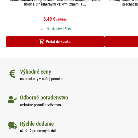
úrodná, s nádhernými veľkými zrnami a ...
prechádzku
8,49
€
s DPH
/ks
Na sklade: 15 ks
Pridať do košíka
Výhodné ceny
na produkty v našej ponuke
Odborné poradenstvo
ochotne poradí s výberom
Rýchle dodanie
už do 2 pracovných dní