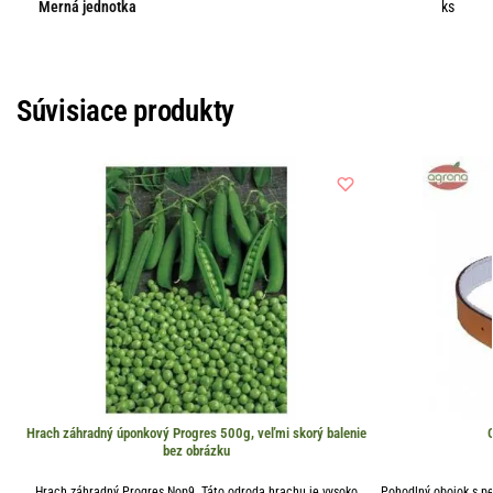
Merná jednotka
ks
Súvisiace produkty
Hrach záhradný úponkový Progres 500g, veľmi skorý balenie
bez obrázku
Hrach záhradný Progres Nop9. Táto odroda hrachu je vysoko
Pohodlný obojok s pe