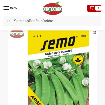
MENU
0
Vyhľadávanie
Domov
Semená - osivá
Osivá zelenín
Hrach cukrový SM Ambrosia 30g
/
/
/