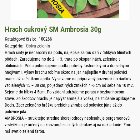
Hrach cukrový SM Ambrosia 30g
Katalógové číslo:
100266
Kategória:
Osivá zelenín
Hrach siaty je nenáročný na pôdu, najlepšie sa mu darí v ľahkých hlinitých
pôdach. Zaradujeme ho do 2. – 3. trate po okopaninách, zelenine a
obilninách. Pôdu prihnojujeme podľa potreby fosforečnými a draselnými
hnojivami. Výsev hrachu robíme skoro na jar, najlepšie v druhej polovici
marca až začiatkom apríla. Vysievame na pripravený pozemok do riadkov
vzdialených 15 – 30 cm, po jednotlivých zrnkách 4 -6 cm od seba na 10 m2.
Sejeme do hĺbky 4-5cm. Po vzídení udržujeme porast v bezburinovom
stave. Zo škodcov hrachu je najvýznamnejšia voška, na zničenie aplikujeme
Decis. Zber zeleného hrášku prebieha zhruba od polovice júna až do
polovice júla.
AMBROSIA – struk tejto stredne skorej odrody neobsahuje pergamenovú
vrstvičku a je určený na konzumáciu celých strukov aj na nakladanie. Zrno
má svetlo zelenú farbu.