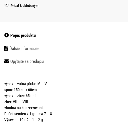
Pridať k obľubeným
Popis produktu
Ďalšie informácie
Opýtajte sa predajcu
výsev – voľná pôda: IV. – V.
spon: 150cm x 60cm
výsev – zber: 65 dní
zber: VII. – VIII.
vhodná na konzervovanie
Počet semien v 1 g: cca 7 – 8
Výsev na 10m2: 1 – 2 g