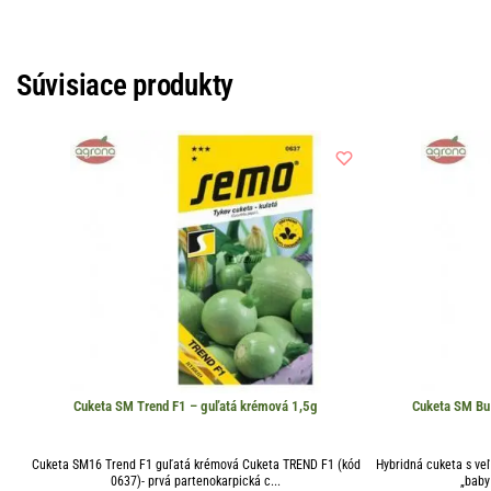
Súvisiace produkty
Cuketa SM Trend F1 – guľatá krémová 1,5g
Cuketa SM Bu
Cuketa SM16 Trend F1 guľatá krémová Cuketa TREND F1 (kód
Hybridná cuketa s ve
0637)- prvá partenokarpická c...
„baby 