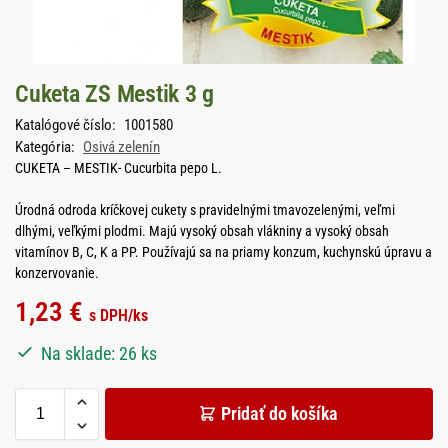
Cuketa ZS Mestik 3 g
Katalógové číslo:
1001580
Kategória:
Osivá zelenín
CUKETA – MESTIK- Cucurbita pepo L.
Úrodná odroda kríčkovej cukety s pravidelnými tmavozelenými, veľmi
dlhými, veľkými plodmi. Majú vysoký obsah vlákniny a vysoký obsah
vitamínov B, C, K a PP. Používajú sa na priamy konzum, kuchynskú úpravu a
konzervovanie.
1,23
€
s DPH
/ks
Na sklade: 26 ks
Pridať do košíka