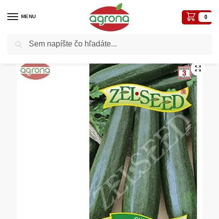
MENU
0
Vyhľadávanie
Domov
Semená - osivá
Osivá zelenín
Cuketa ZS Mestik 3 g
/
/
/