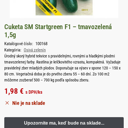
Cuketa SM Startgreen F1 – tmavozelená
1,5g
Katalógové číslo:
100168
Kategória:
Osivá zelenín
Úrodný skorý hybrid tekvice s pravidelnými, rovnými a hladkými plodmi
tmavozelenej farby. Rastlina je kríčkovitého vzrastu, kompaktná. Vyžaduje
pravidelný zber mladých plodov. Doporučuje sa výsev v spone 120 – 150 x
80 cm. Vegetačná doba je do prvého zberu 55 – 60 dní. Zo 100 m2
môžeme zozberať 500 – 700 kg podľa spôsobu zberu.
1,98
€
s DPH
/ks
Nie je na sklade