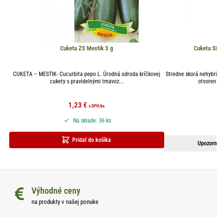
Cuketa ZS Mestik 3 g
Cuketa S
CUKETA – MESTIK- Cucurbita pepo L. Úrodná odroda kríčkovej
Stredne skorá nehybri
cukety s pravidelnými tmavoz...
otvorená
1,23
€
s DPH
/ks
Na sklade: 36 ks
Pridať do košíka
Upozorn
Výhodné ceny
na produkty v našej ponuke