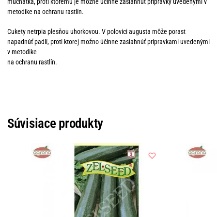
múčnatka, proti ktorému je možné účinne zasiahnuť prípravky uvedenými v
metodike na ochranu rastlín.
Cukety netrpia plesňou uhorkovou. V polovici augusta môže porast
napadnúť padlí, proti ktorej možno účinne zasiahnúť prípravkami uvedenými
v metodike
na ochranu rastlín.
Súvisiace produkty