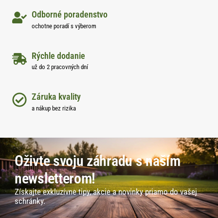
Odborné poradenstvo
ochotne poradí s výberom
Rýchle dodanie
už do 2 pracovných dní
Záruka kvality
a nákup bez rizika
Oživte svoju záhradu s naším
newsletterom!
Získajte exkluzívne tipy, akcie a novinky priamo do vašej
schránky.