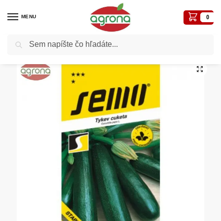
MENU
0
Vyhľadávanie
Domov
Semená - osivá
Osivá zelenín
Cuketa SM Startgreen F1 – tmavozelená 1,5g
/
/
/