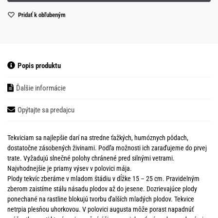
Pridať k obľubeným
Popis produktu
Ďalšie informácie
Opýtajte sa predajcu
Tekviciam sa najlepšie darí na stredne ťažkých, humóznych pôdach,
dostatočne zásobených živinami. Podľa možnosti ich zaraďujeme do prvej
trate. Vyžadujú slnečné polohy chránené pred silnými vetrami.
Najvhodnejšie je priamy výsev v polovici mája.
Plody tekvíc zberáme v mladom štádiu v dĺžke 15 – 25 cm. Pravidelným
zberom zaistíme stálu násadu plodov až do jesene. Dozrievajúce plody
ponechané na rastline blokujú tvorbu ďalších mladých plodov. Tekvice
netrpia plesňou uhorkovou. V polovici augusta môže porast napadnúť