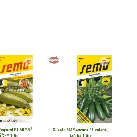
je na sklade
Emperol F1 MLSNÉ
Cuketa SM Senzace F1 zelená,
ÝČKY 1,5g
krátka 1,5g