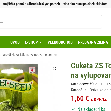
Najširšia ponuka záhradkárskych potrieb – viac ako 5000 položiek skladom!
Vyhľadávanie
ÚVOD
E-SHOP
VEĽKOOBCHOD
PREDAJŇA ŽILINA
hiaro di Naza 1,5g na vylupovanie semien
Cuketa ZS To
na vylupova
Katalógové číslo:
10015
Kategória:
Osivá zelení
1,60
€
s DPH
/ks
Na sklade: 4 ks