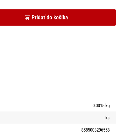
Pridať do košíka
0,0015 kg
ks
8585003296558