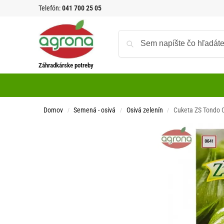
Telefón:
041 700 25 05
Záhradkárske potreby
Domov
Semená - osivá
Osivá zelenín
Cuketa ZS Tondo C
/
/
/