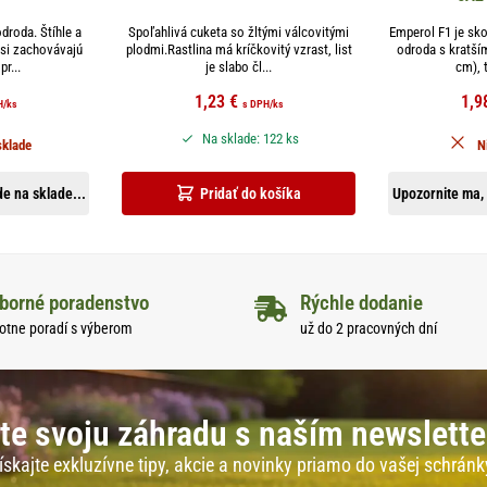
droda. Štíhle a
Spoľahlivá cuketa so žltými válcovitými
Emperol F1 je sko
 si zachovávajú
plodmi.Rastlina má kríčkovitý vzrast, list
odroda s kratším
pr...
je slabo čl...
cm), 
1,23
€
1,9
H
/ks
s DPH
/ks
Na sklade: 122 ks
sklade
N
e na sklade...
Pridať do košíka
Upozornite ma, 
borné poradenstvo
Rýchle dodanie
otne poradí s výberom
už do 2 pracovných dní
te svoju záhradu s naším newslett
ískajte exkluzívne tipy, akcie a novinky priamo do vašej schránk