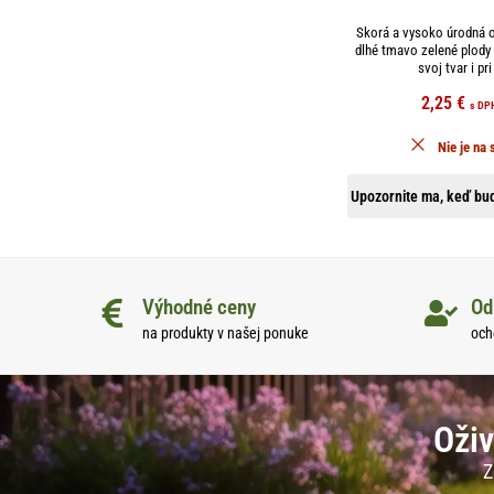
Skorá a vysoko úrodná o
dlhé tmavo zelené plody
svoj tvar i pri 
2,25
€
s DP
Nie je na 
Upozornite ma, keď bud
Výhodné ceny
Od
na produkty v našej ponuke
och
Oživ
Z