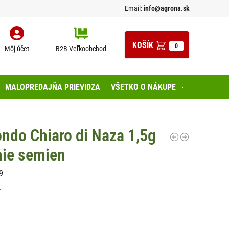
Email:
info@agrona.sk
0
Môj účet
B2B Veľkoobchod
MALOPREDAJŇA PRIEVIDZA
VŠETKO O NÁKUPE
ndo Chiaro di Naza 1,5g
nie semien
9
n