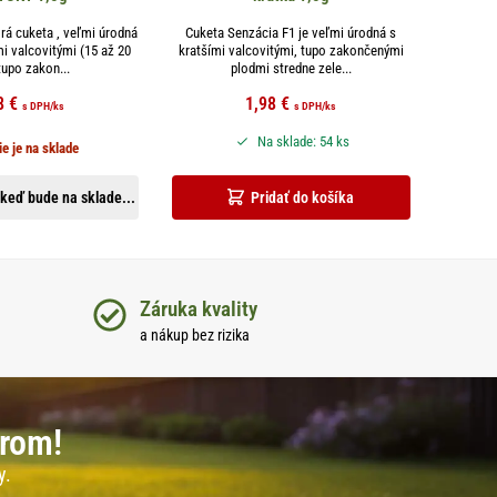
rá cuketa , veľmi úrodná
Cuketa Senzácia F1 je veľmi úrodná s
i valcovitými (15 až 20
kratšími valcovitými, tupo zakončenými
tupo zakon...
plodmi stredne zele...
8
€
1,98
€
s DPH
/ks
s DPH
/ks
Na sklade: 54 ks
ie je na sklade
keď bude na sklade...
Pridať do košíka
Záruka kvality
a nákup bez rizika
erom!
y.