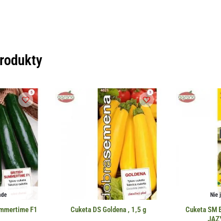
produkty
ade
Nie 
ummertime F1
Cuketa DS Goldena , 1,5 g
Cuketa SM 
JAZ