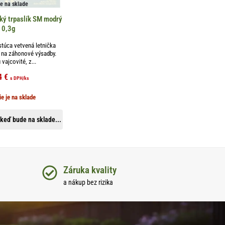
je na sklade
ký trpaslík SM modrý
0,3g
túca vetvená letnička
a na záhonové výsadby.
 vajcovité, z...
4
€
s DPH
/ks
ie je na sklade
keď bude na sklade...
Záruka kvality
a nákup bez rizika