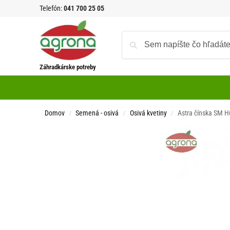
Telefón:
041 700 25 05
Záhradkárske potreby
Domov
Semená - osivá
Osivá kvetiny
Astra čínska SM H
/
/
/