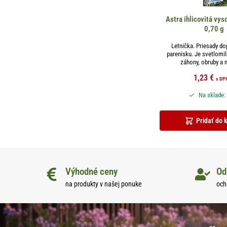
Astra ihlicovitá vy
0,70 g
Letnička. Priesady d
parenisku. Je svetlomi
záhony, obruby a na
1,23
€
s DP
Na sklade:
Pridať do 
Výhodné ceny
Od
na produkty v našej ponuke
och