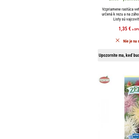
Vzpriamene rastúca vet
určená k rezu a na záh
Listy sú vajcovit
1,35
€
s DP
Nie je na 
Upozornite ma, keď bud