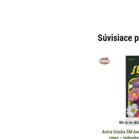
Súvisiace 
Nie je na skl
Astra čínska SM And
zmes – jednodu