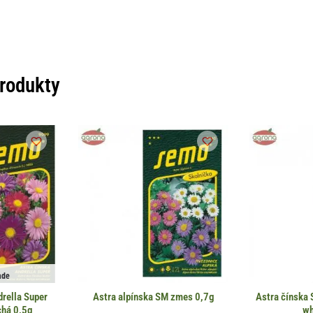
produkty
ade
rella Super
Astra alpínska SM zmes 0,7g
Astra čínska
chá 0,5g
wh