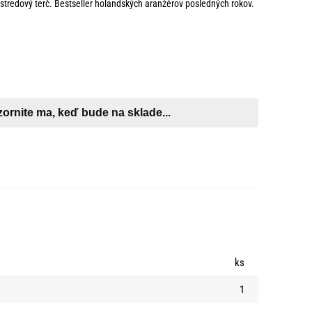
 stredový terč. Bestseller holandských aranžérov posledných rokov.
ks
1