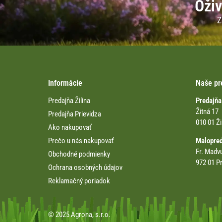
Oživ
Z
Informácie
Naše pr
Predajňa Žilina
Predajňa
Žitná 17
Predajňa Prievidza
010 01 Ži
Ako nakupovať
Prečo u nás nakupovať
Malopre
Fr. Madv
Obchodné podmienky
972 01 Pr
Ochrana osobných údajov
Reklamačný poriadok
© 2025 Agrona, s.r.o.