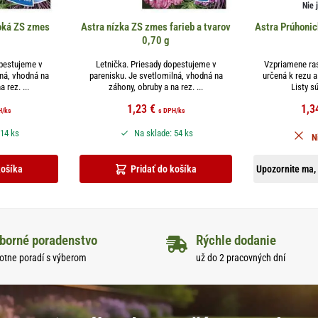
Nie 
soká ZS zmes
Astra nízka ZS zmes farieb a tvarov
Astra Prúhonic
0,70 g
opestujeme v
Letnička. Priesady dopestujeme v
Vzpriamene ras
lná, vhodná na
parenisku. Je svetlomilná, vhodná na
určená k rezu 
 rez. ...
záhony, obruby a na rez. ...
Listy sú
1,23
€
1,3
H
/ks
s DPH
/ks
 14 ks
Na sklade: 54 ks
N
košíka
Pridať do košíka
Upozornite ma, 
borné poradenstvo
Rýchle dodanie
otne poradí s výberom
už do 2 pracovných dní