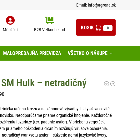
Email:
info@agrona.sk
0
Môj účet
B2B Veľkoobchod
MALOPREDAJŇA PRIEVIDZA
VŠETKO O NÁKUPE
 SM Hulk – netradičný
90
etnička určená k rezu a na záhonové výsadby. Listy sú vajcovité,
anovisko. Neodporúčame priame organické hnojenie. Každoročné
ozšíreniu fuzariózy (tzv. padanie astier). V priebehu vegetácie
em priameho poškodenia cicaním rozširujú vírusové ochorenia.
netradičný tvar kvetu astier – súkvetie nemá jazykovité kvety,