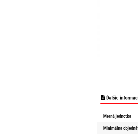
Ďalšie informác
Merná jednotka
Minimálna objedná