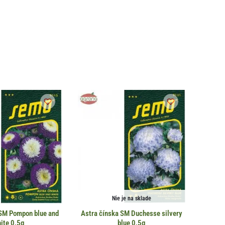
Nie je na sklade
 SM Pompon blue and
Astra čínska SM Duchesse silvery
ite 0,5g
blue 0,5g