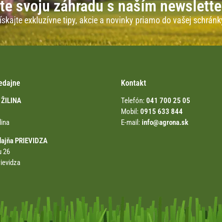
te svoju záhradu s naším newslett
ískajte exkluzívne tipy, akcie a novinky priamo do vašej schránk
edajne
Kontakt
 ŽILINA
Telefón:
041 700 25 05
Mobil:
0915 633 844
lina
E-mail:
info@agrona.sk
dajňa PRIEVIDZA
u 26
ievidza