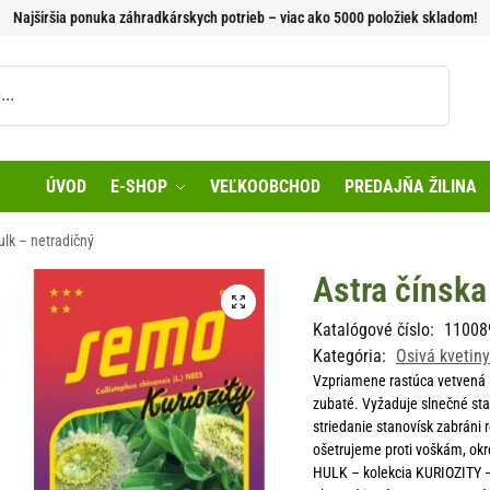
Najširšia ponuka záhradkárskych potrieb – viac ako 5000 položiek skladom!
Vyhľadávanie
ÚVOD
E-SHOP
VEĽKOOBCHOD
PREDAJŇA ŽILINA
ulk – netradičný
Astra čínska
Katalógové číslo:
11008
Kategória:
Osivá kvetiny
Vzpriamene rastúca vetvená l
zubaté. Vyžaduje slnečné st
striedanie stanovísk zabráni r
ošetrujeme proti voškám, okr
HULK – kolekcia KURIOZITY – 