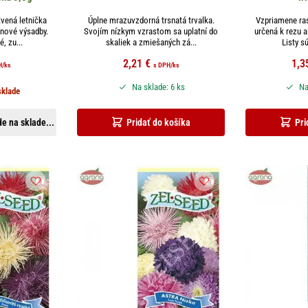
vená letnička
Úplne mrazuvzdorná trsnatá trvalka.
Vzpriamene ras
onové výsadby.
Svojím nízkym vzrastom sa uplatní do
určená k rezu 
é, zu...
skaliek a zmiešaných zá...
Listy sú
2,21
€
1,3
H
/ks
s DPH
/ks
Na sklade: 6 ks
Na
sklade
e na sklade...
Pridať do košíka
Pri