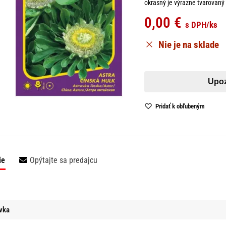
okrasný je výrazne tvarovaný
0,00
€
s DPH
/ks
Nie je na sklade
Pridať k obľubeným
ie
Opýtajte sa predajcu
vka