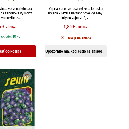
túca vetvená letnička
Vzpriamene rastúca vetvená letnička
a na záhonové výsadby.
určená k rezu a na záhonové výsadby.
 vajcovité, z...
Listy sú vajcovité, z...
5
€
1,85
€
s DPH
/ks
s DPH
/ks
 sklade: 10 ks
Nie je na sklade
dať do košíka
Upozornite ma, keď bude na sklade...