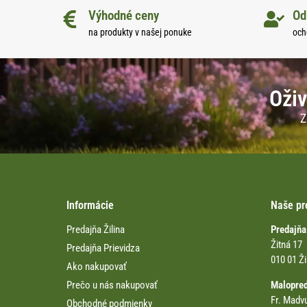
Výhodné ceny
Od
na produkty v našej ponuke
och
Oživ
Z
Informácie
Naše pr
Predajňa Žilina
Predajňa
Žitná 17
Predajňa Prievidza
010 01 Ži
Ako nakupovať
Prečo u nás nakupovať
Malopre
Fr. Madv
Obchodné podmienky