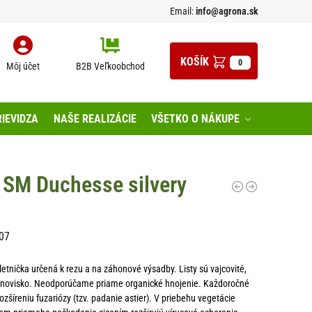
Email:
info@agrona.sk
0
Môj účet
B2B Veľkoobchod
IEVIDZA
NAŠE REALIZÁCIE
VŠETKO O NÁKUPE
 SM Duchesse silvery
07
etnička určená k rezu a na záhonové výsadby. Listy sú vajcovité,
anovisko. Neodporúčame priame organické hnojenie. Každoročné
ozšíreniu fuzariózy (tzv. padanie astier). V priebehu vegetácie