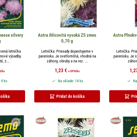
esse silvery
Astra ihlicovitá vysoká ZS zmes
Astra Plnokv
g
0,70 g
vená letnička
Letnička. Priesady dopestujeme v
Letnička. Pr
onové výsadby.
parenisku. Je svetlomilná, vhodná na
parenisku. Je 
é, z...
záhony, obruby a na rez. ...
záhony
1,23
€
1,2
H
/ks
s DPH
/ks
 9 ks
Na sklade: 14 ks
Na
košíka
Pridať do košíka
Pri