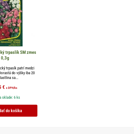
cký trpaslík SM zmes
0,3g
cký trpasík patrí medzi
 Dorastá do výšky iba 20
astlina sa...
5
€
s DPH
/ks
 sklade: 6 ks
dať do košíka