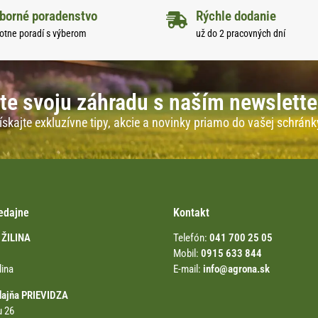
borné poradenstvo
Rýchle dodanie
otne poradí s výberom
už do 2 pracovných dní
te svoju záhradu s naším newslett
ískajte exkluzívne tipy, akcie a novinky priamo do vašej schránk
edajne
Kontakt
 ŽILINA
Telefón:
041 700 25 05
Mobil:
0915 633 844
lina
E-mail:
info@agrona.sk
dajňa PRIEVIDZA
u 26