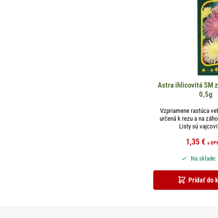
Astra ihlicovitá SM 
0,5g
Vzpriamene rastúca vet
určená k rezu a na záh
Listy sú vajcovit
1,35
€
s DP
Na sklade:
Pridať do 