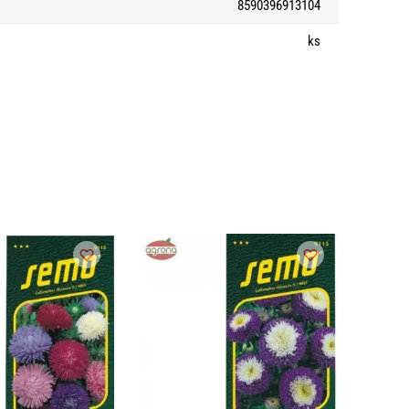
8590396913104
ks