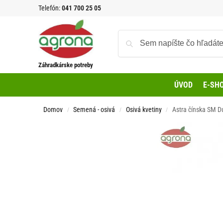
Telefón:
041 700 25 05
Záhradkárske potreby
ÚVOD
E-SH
Domov
Semená - osivá
Osivá kvetiny
Astra čínska SM Du
/
/
/