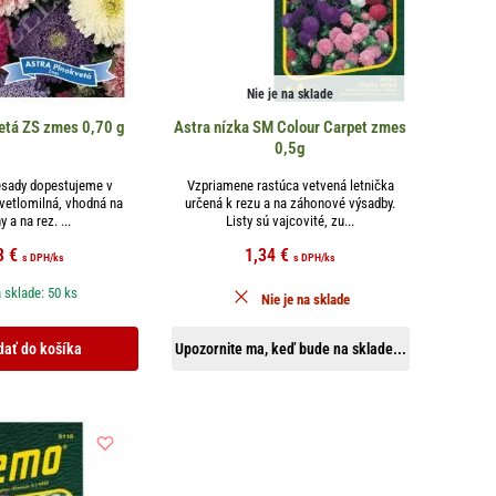
Nie je na sklade
etá ZS zmes 0,70 g
Astra nízka SM Colour Carpet zmes
0,5g
iesady dopestujeme v
Vzpriamene rastúca vetvená letnička
svetlomilná, vhodná na
určená k rezu a na záhonové výsadby.
 a na rez. ...
Listy sú vajcovité, zu...
3
€
1,34
€
s DPH
/ks
s DPH
/ks
 sklade: 50 ks
Nie je na sklade
dať do košíka
Upozornite ma, keď bude na sklade...