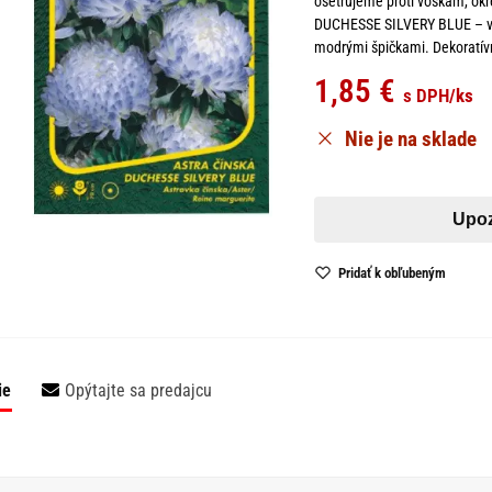
ošetrujeme proti voškám, okr
DUCHESSE SILVERY BLUE – veľ
modrými špičkami. Dekoratív
1,85
€
s DPH
/ks
Nie je na sklade
Pridať k obľubeným
ie
Opýtajte sa predajcu