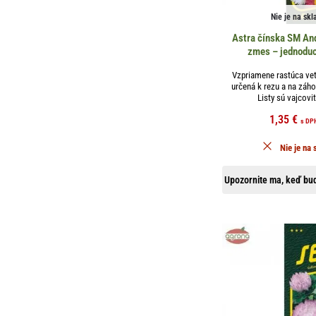
Nie je na skl
Astra čínska SM And
zmes – jednodu
Vzpriamene rastúca vet
určená k rezu a na záh
Listy sú vajcovit
1,35
€
s DP
Nie je na 
Upozornite ma, keď bud