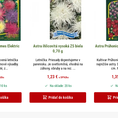
zmes Elektric
Astra ihlicovitá vysoká ZS biela
Astra Prúhoni
0,70 g
vená letnička
Letnička. Priesady dopestujeme v
Kultivar Průhoni
onové výsadby.
parenisku. Je svetlomilná, vhodná na
najnižšie astry.
é, z...
záhony, obruby a na rez. ...
cm. R
1,23
€
1,3
H
/ks
s DPH
/ks
 10 ks
Na sklade: 20 ks
Na
košíka
Pridať do košíka
Pri