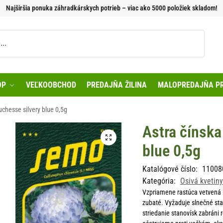
Najširšia ponuka záhradkárskych potrieb – viac ako 5000 položiek skladom!
Vyhľadávanie
OP
VEĽKOOBCHOD
PREDAJŇA ŽILINA
MALOPREDAJŇA PR
chesse silvery blue 0,5g
Astra čínska
blue 0,5g
Katalógové číslo:
11008
Kategória:
Osivá kvetiny
Vzpriamene rastúca vetvená l
zubaté. Vyžaduje slnečné st
striedanie stanovísk zabráni r