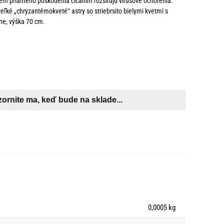
em priameho poškodenia cicaním rozširujú vírusové ochorenia.
ké „chryzantémokveté“ astry so striebrsito bielymi kvetmi s
ne, výška 70 cm.
0,0005 kg