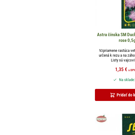
Astra čínska SM Duch
rose 0,5
Vzpriamene rastúca vet
určená k rezu a na záh
Listy sú vajcovit
1,35
€
s DP
Na sklade:
Pridať do 