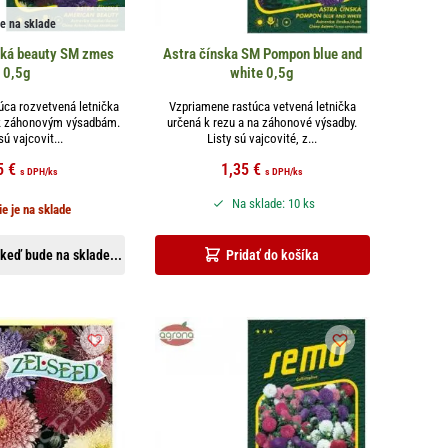
je na sklade
cká beauty SM zmes
Astra čínska SM Pompon blue and
0,5g
white 0,5g
úca rozvetvená letnička
Vzpriamene rastúca vetvená letnička
 k záhonovým výsadbám.
určená k rezu a na záhonové výsadby.
sú vajcovit...
Listy sú vajcovité, z...
5
€
1,35
€
s DPH
/ks
s DPH
/ks
Na sklade: 10 ks
ie je na sklade
keď bude na sklade...
Pridať do košíka