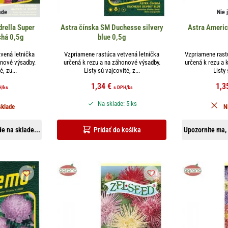
ade
Nie 
rella Super
Astra čínska SM Duchesse silvery
Astra Ameri
chá 0,5g
blue 0,5g
vená letnička
Vzpriamene rastúca vetvená letnička
Vzpriamene rast
onové výsadby.
určená k rezu a na záhonové výsadby.
určená k rezu a
é, zu...
Listy sú vajcovité, z...
Listy 
1,34
€
1,3
H
/ks
s DPH
/ks
Na sklade: 5 ks
sklade
N
e na sklade...
Pridať do košíka
Upozornite ma, 