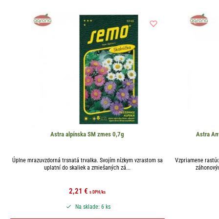
Astra alpínska SM zmes 0,7g
Astra Am
Úplne mrazuvzdorná trsnatá trvalka. Svojím nízkym vzrastom sa
Vzpriamene rastúc
uplatní do skaliek a zmiešaných zá...
záhonovým
2,21
€
s DPH
/ks
Na sklade: 6 ks