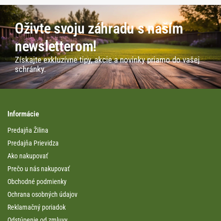
Oživte svoju záhradu s naším
newsletterom!
Získajte exkluzívne tipy, akcie a novinky priamo do vašej
schránky.
Informácie
Predajňa Žilina
Predajňa Prievidza
Ako nakupovať
Prečo u nás nakupovať
Obchodné podmienky
Ochrana osobných údajov
Reklamačný poriadok
Odstúpenie od zmluvy