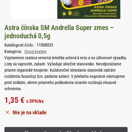
Astra čínska SM Andrella Super zmes –
jednoduchá 0,5g
Katalógové číslo:
11008033
Kategória:
Osivá kvetiny
Vzpriamene rastúca vetvená letnička určená k rezu a na záhonové výsadby.
Listy sú vajcovité, zubaté. Vyžaduje slnečné stanovisko. Neodporúčame
priame organické hnojenie. Každoročné striedanie stanovísk zabráni
rozšíreniu fuzariózy (tzv. padanie astier). V priebehu vegetácie ošetrujeme
proti voškám, okrem priameho poškodenia cicaním rozširujú vírusové
ochorenia.
1,35
€
s DPH
/ks
Nie je na sklade