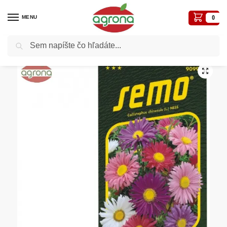
MENU
0
Vyhľadávanie
Domov
Semená - osivá
Osivá kvetiny
Astra čínska SM Andrella Super zmes – jednoduchá 0,5g
/
/
/