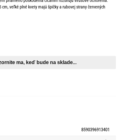
em priameho poškodenia cicaním rozširujú vírusové ochorenia.
25 cm, veľké plné kvety majú špičky a rubovej strany červených
8590396913401