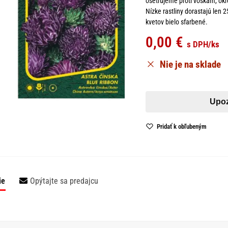
ošetrujeme proti voškám, okr
Nízke rastliny dorastajú len 
kvetov bielo sfarbené.
0,00
€
s DPH
/ks
Nie je na sklade
Pridať k obľubeným
ie
Opýtajte sa predajcu