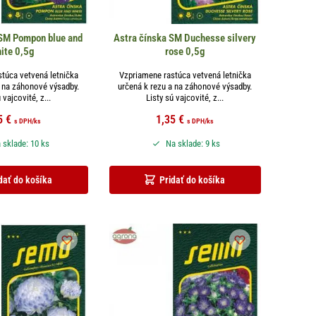
 SM Pompon blue and
Astra čínska SM Duchesse silvery
ite 0,5g
rose 0,5g
túca vetvená letnička
Vzpriamene rastúca vetvená letnička
a na záhonové výsadby.
určená k rezu a na záhonové výsadby.
 vajcovité, z...
Listy sú vajcovité, z...
5
€
1,35
€
s DPH
/ks
s DPH
/ks
 sklade: 10 ks
Na sklade: 9 ks
dať do košíka
Pridať do košíka