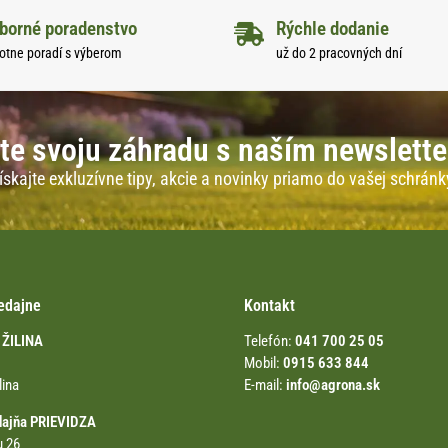
borné poradenstvo
Rýchle dodanie
otne poradí s výberom
už do 2 pracovných dní
te svoju záhradu s naším newslett
ískajte exkluzívne tipy, akcie a novinky priamo do vašej schránk
edajne
Kontakt
 ŽILINA
Telefón:
041 700 25 05
Mobil:
0915 633 844
lina
E-mail:
info@agrona.sk
dajňa PRIEVIDZA
u 26