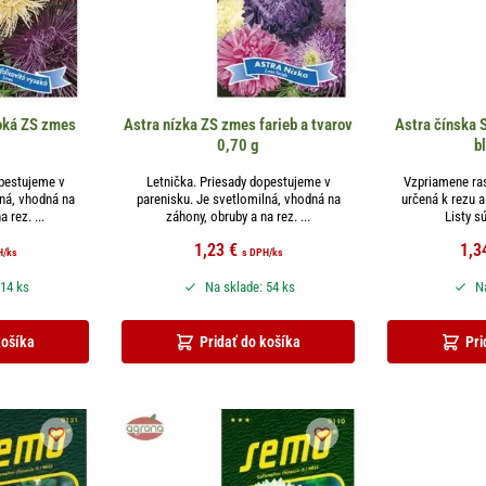
soká ZS zmes
Astra nízka ZS zmes farieb a tvarov
Astra čínska 
0,70 g
b
opestujeme v
Letnička. Priesady dopestujeme v
Vzpriamene ras
lná, vhodná na
parenisku. Je svetlomilná, vhodná na
určená k rezu 
 rez. ...
záhony, obruby a na rez. ...
Listy sú
1,23
€
1,3
H
/ks
s DPH
/ks
 14 ks
Na sklade: 54 ks
Na
košíka
Pridať do košíka
Pri