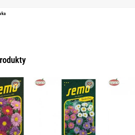
vka
produkty