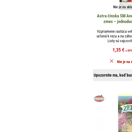
Nie je na skl
Astra čínska SM And
zmes – jednodu
Vzpriamene rastúca vet
určená k rezu a na záh
Listy sú vajcovit
1,35
€
s DP
Nie je na 
Upozornite ma, keď bud