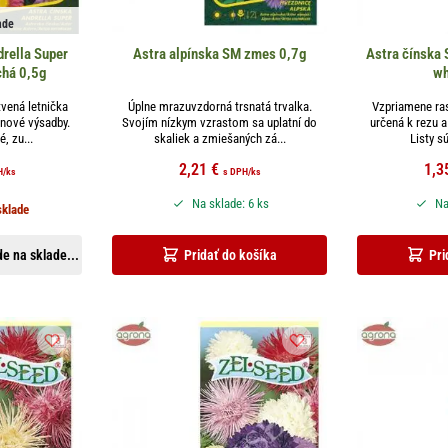
ade
rella Super
Astra alpínska SM zmes 0,7g
Astra čínska
chá 0,5g
wh
vená letnička
Úplne mrazuvzdorná trsnatá trvalka.
Vzpriamene ras
onové výsadby.
Svojím nízkym vzrastom sa uplatní do
určená k rezu 
é, zu...
skaliek a zmiešaných zá...
Listy sú
2,21
€
1,3
H
/ks
s DPH
/ks
Na sklade: 6 ks
Na
sklade
e na sklade...
Pridať do košíka
Pri