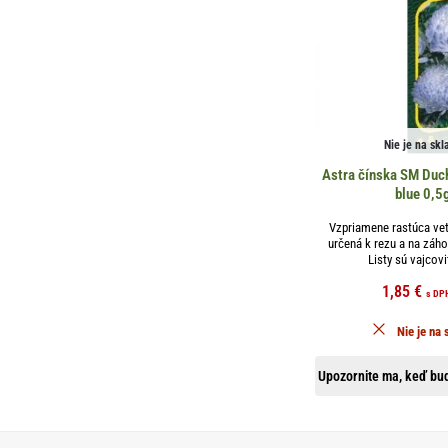
Nie je na skl
Astra čínska SM Duch
blue 0,5
Vzpriamene rastúca vet
určená k rezu a na záh
Listy sú vajcovit
1,85
€
s DP
Nie je na 
Upozornite ma, keď bud