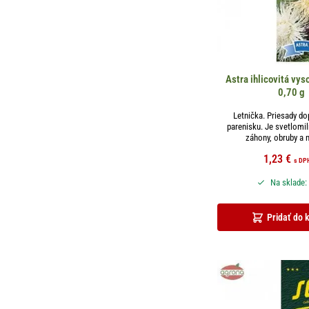
Astra ihlicovitá vy
0,70 g
Letnička. Priesady d
parenisku. Je svetlomi
záhony, obruby a na
1,23
€
s DP
Na sklade:
Pridať do 