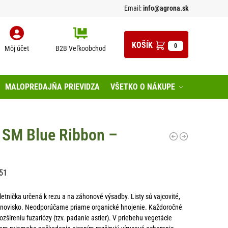
Email:
info@agrona.sk
0
Môj účet
B2B Veľkoobchod
MALOPREDAJŇA PRIEVIDZA
VŠETKO O NÁKUPE
a SM Blue Ribbon –
51
etnička určená k rezu a na záhonové výsadby. Listy sú vajcovité,
anovisko. Neodporúčame priame organické hnojenie. Každoročné
ozšíreniu fuzariózy (tzv. padanie astier). V priebehu vegetácie