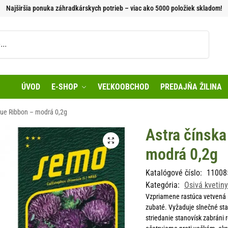
Najširšia ponuka záhradkárskych potrieb – viac ako 5000 položiek skladom!
Vyhľadávanie
ÚVOD
E-SHOP
VEĽKOOBCHOD
PREDAJŇA ŽILINA
lue Ribbon – modrá 0,2g
Astra čínsk
modrá 0,2g
Katalógové číslo:
11008
Kategória:
Osivá kvetiny
Vzpriamene rastúca vetvená l
zubaté. Vyžaduje slnečné st
striedanie stanovísk zabráni r