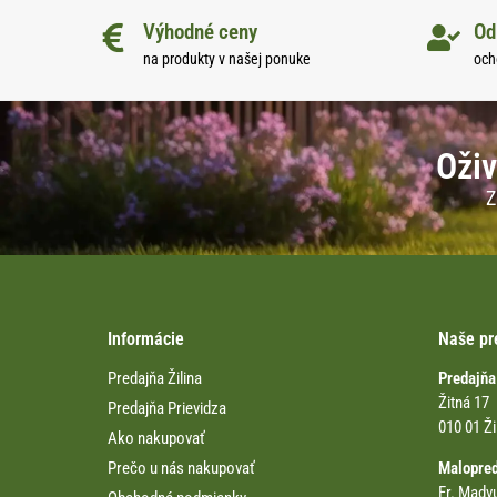
Výhodné ceny
Od
na produkty v našej ponuke
och
Oživ
Z
Informácie
Naše pr
Predajňa Žilina
Predajňa
Žitná 17
Predajňa Prievidza
010 01 Ži
Ako nakupovať
Prečo u nás nakupovať
Malopre
Fr. Madv