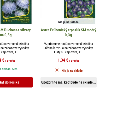
Nie je na sklade
SM Duchesse silvery
Astra Prúhonický trpaslík SM modrý
lue 0,5g
0,3g
túca vetvená letnička
Vzpriamene rastúca vetvená letnička
a na záhonové výsadby.
určená k rezu a na záhonové výsadby.
 vajcovité, z...
Listy sú vajcovité, z...
4
€
1,34
€
s DPH
/ks
s DPH
/ks
 sklade: 5 ks
Nie je na sklade
dať do košíka
Upozornite ma, keď bude na sklade...