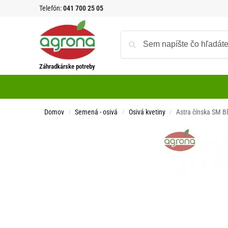
Telefón:
041 700 25 05
Záhradkárske potreby
Domov
Semená - osivá
Osivá kvetiny
Astra čínska SM B
/
/
/