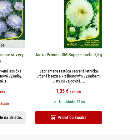
ade
esse silvery
Astra Princes SM Super – biela 0,5g
g
vená letnička
Vzpriamene rastúca vetvená letnička
onové výsadby.
určená k rezu a k záhonovým výsadbám.
é, z...
Listy sú vajcovité, ...
1,35
€
H
/ks
s DPH
/ks
Na sklade: 17 ks
sklade
e na sklade...
Pridať do košíka