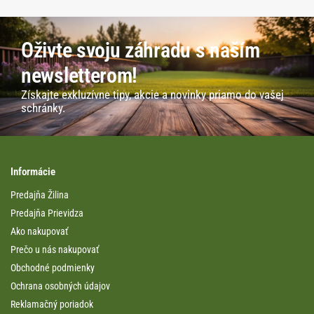
Oživte svoju záhradu s naším
newsletterom!
Získajte exkluzívne tipy, akcie a novinky priamo do vašej
schránky.
Informácie
Predajňa Žilina
Predajňa Prievidza
Ako nakupovať
Prečo u nás nakupovať
Obchodné podmienky
Ochrana osobných údajov
Reklamačný poriadok