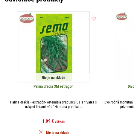
Nie je na sklade
Palina dračia SM estragón
Div
Palina dračia - estragón- Artemisia dracunculus je trvalka s
Dvojročná mohutná b
úzkymi listami, vňať zbieraná pred kvi...
prízemnú 
1,09
€
s DPH
/ks
Nie je na sklade