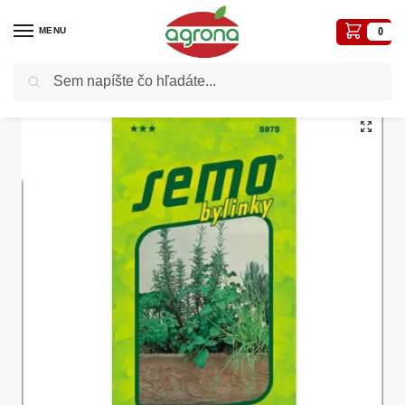
MENU
0
Vyhľadávanie
Domov
Semená - osivá
Osivá liečivé, aromatické
Zmes korenia SM liečivka 1,8g
/
/
/