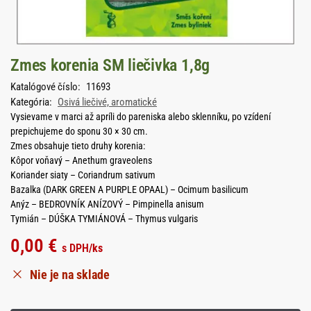
Zmes korenia SM liečivka 1,8g
Katalógové číslo:
11693
Kategória:
Osivá liečivé, aromatické
Vysievame v marci až apríli do pareniska alebo sklenníku, po vzídení
prepichujeme do sponu 30 × 30 cm.
Zmes obsahuje tieto druhy korenia:
Kôpor voňavý – Anethum graveolens
Koriander siaty – Coriandrum sativum
Bazalka (DARK GREEN A PURPLE OPAAL) – Ocimum basilicum
Anýz – BEDROVNÍK ANÍZOVÝ – Pimpinella anisum
Tymián – DÚŠKA TYMIÁNOVÁ – Thymus vulgaris
0,00
€
s DPH
/ks
Nie je na sklade