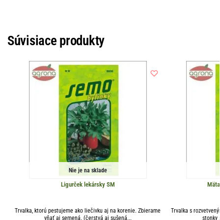
Súvisiace produkty
Nie je na sklade
Ligurček lekársky SM
Mäta
Trvalka, ktorú pestujeme ako liečivku aj na korenie. Zbierame
Trvalka s rozvetvený
vňať aj semená. (čerstvá aj sušená...
stonky 