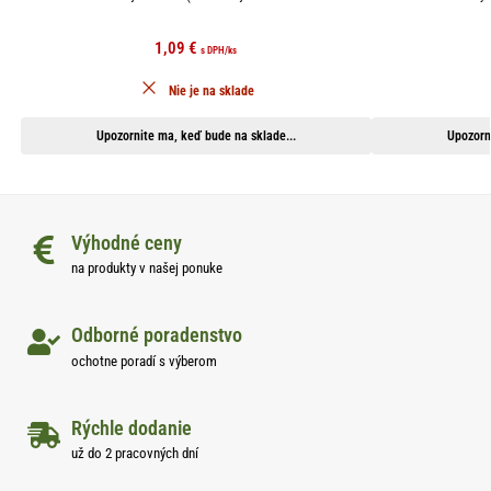
1,09
€
s DPH
/ks
Nie je na sklade
Upozornite ma, keď bude na sklade...
Upozorn
Výhodné ceny
na produkty v našej ponuke
Odborné poradenstvo
ochotne poradí s výberom
Rýchle dodanie
už do 2 pracovných dní