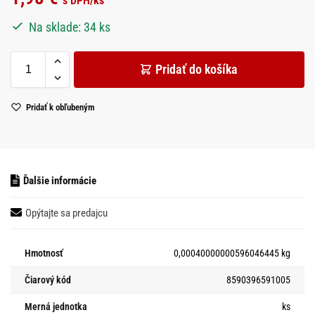
s DPH
/ks
Na sklade: 34 ks
Pridať do košíka
Pridať k obľubeným
Ďalšie informácie
Opýtajte sa predajcu
Hmotnosť
0,00040000000596046445 kg
Čiarový kód
8590396591005
Merná jednotka
ks