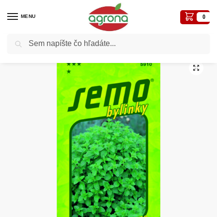
MENU
0
Vyhľadávanie
Domov
Semená - osivá
Osivá liečivé, aromatické
Pamajorán obyčajný SM oregáno – Dobrá myseľ 0,4g
/
/
/