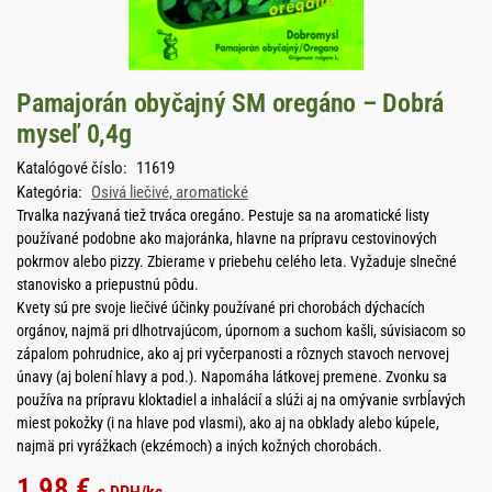
Pamajorán obyčajný SM oregáno – Dobrá
myseľ 0,4g
Katalógové číslo:
11619
Kategória:
Osivá liečivé, aromatické
Trvalka nazývaná tiež trváca oregáno. Pestuje sa na aromatické listy
používané podobne ako majoránka, hlavne na prípravu cestovinových
pokrmov alebo pizzy. Zbierame v priebehu celého leta. Vyžaduje slnečné
stanovisko a priepustnú pôdu.
Kvety sú pre svoje liečivé účinky používané pri chorobách dýchacích
orgánov, najmä pri dlhotrvajúcom, úpornom a suchom kašli, súvisiacom so
zápalom pohrudnice, ako aj pri vyčerpanosti a rôznych stavoch nervovej
únavy (aj bolení hlavy a pod.). Napomáha látkovej premene. Zvonku sa
používa na prípravu kloktadiel a inhalácií a slúži aj na omývanie svrbĺavých
miest pokožky (i na hlave pod vlasmi), ako aj na obklady alebo kúpele,
najmä pri vyrážkach (ekzémoch) a iných kožných chorobách.
1,98
€