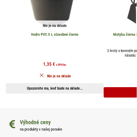
Nie je na sklade
Vedro PVC 5 L stavebné čierne
Motyka čierna 
3 hroty s kovovým p
násadu: 
1,35
€
s DPH
/ks
Nie je na sklade
Upozornite ma, keď bude na sklade...
Výhodné ceny
na produkty v našej ponuke