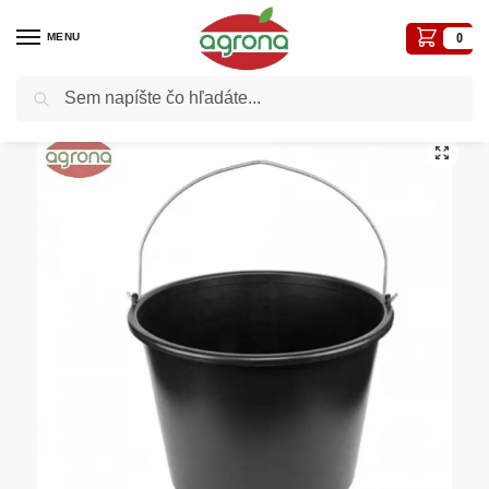
MENU
0
Vyhľadávanie
Domov
Ostatné nezaradené tovary
Vedro PVC 16L čierne záhradnícke
/
/