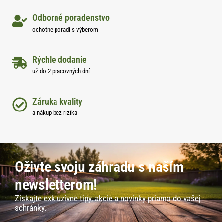
Odborné poradenstvo
ochotne poradí s výberom
Rýchle dodanie
už do 2 pracovných dní
Záruka kvality
a nákup bez rizika
Oživte svoju záhradu s naším
newsletterom!
Získajte exkluzívne tipy, akcie a novinky priamo do vašej
schránky.