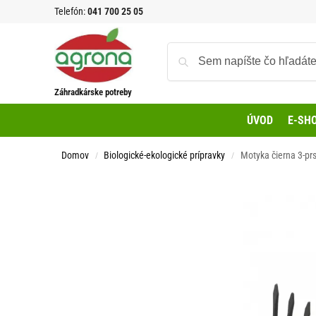
Telefón:
041 700 25 05
Záhradkárske potreby
ÚVOD
E-SH
Domov
Biologické-ekologické prípravky
Motyka čierna 3-pr
/
/