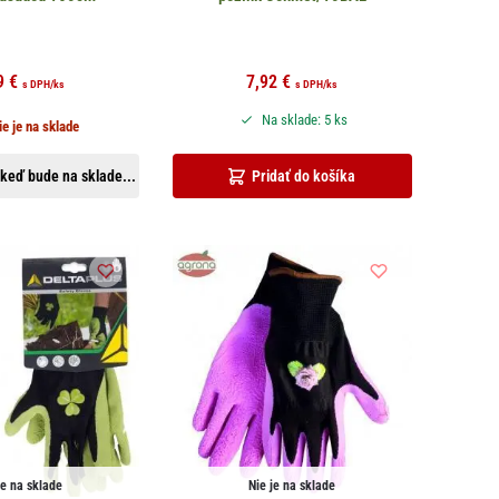
9
€
7,92
€
s DPH
/ks
s DPH
/ks
Na sklade: 5 ks
ie je na sklade
keď bude na sklade...
Pridať do košíka
je na sklade
Nie je na sklade