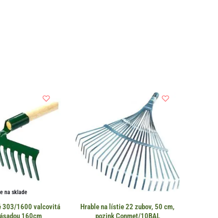
je na sklade
é 303/1600 valcovitá
Hrable na lístie 22 zubov, 50 cm,
 násadou 160cm
pozink Conmet/10BAL