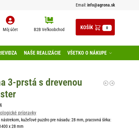
Email:
info@agrona.sk
0
Môj účet
B2B Veľkoobchod
IEVIDZA
NAŠE REALIZÁCIE
VŠETKO O NÁKUPE
a 3-prstá s drevenou
ster
4
ologické prípravky
 nástrekom, kužeľové puzdro pre násadu: 28 mm, pracovná šírka:
 1400 x 28 mm