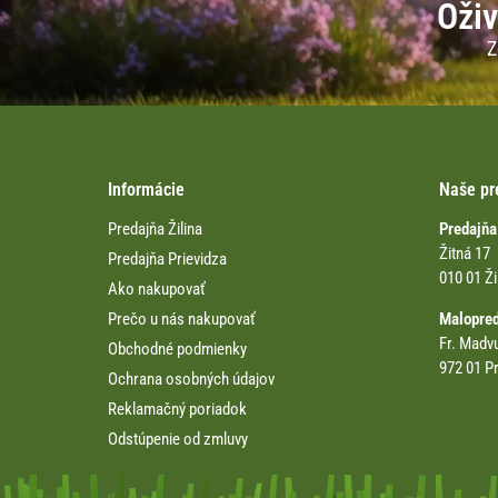
Oživ
Z
Informácie
Naše pr
Predajňa Žilina
Predajňa
Žitná 17
Predajňa Prievidza
010 01 Ži
Ako nakupovať
Prečo u nás nakupovať
Malopre
Fr. Madv
Obchodné podmienky
972 01 Pr
Ochrana osobných údajov
Reklamačný poriadok
Odstúpenie od zmluvy