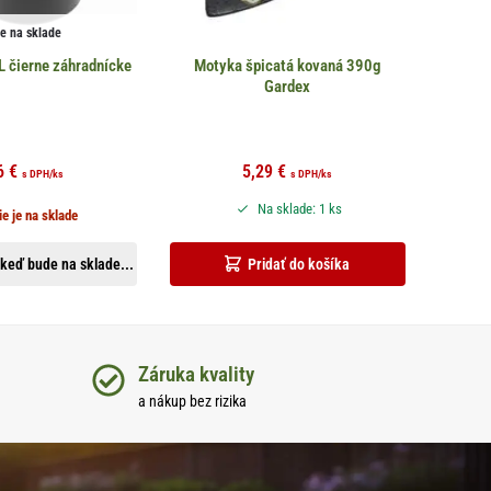
je na sklade
 čierne záhradnícke
Motyka špicatá kovaná 390g
Gardex
6
€
5,29
€
s DPH
/ks
s DPH
/ks
Na sklade: 1 ks
ie je na sklade
keď bude na sklade...
Pridať do košíka
Záruka kvality
a nákup bez rizika