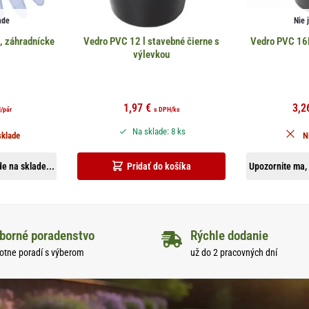
ade
Nie 
, záhradnícke
Vedro PVC 12 l stavebné čierne s
Vedro PVC 16L
výlevkou
1,97
€
3,2
H
/pár
s DPH
/ks
Na sklade: 8 ks
sklade
N
e na sklade...
Pridať do košíka
Upozornite ma, 
borné poradenstvo
Rýchle dodanie
otne poradí s výberom
už do 2 pracovných dní