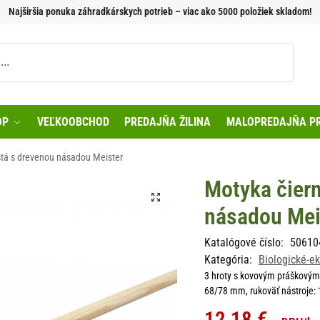
Najširšia ponuka záhradkárskych potrieb – viac ako 5000 položiek skladom!
Vyhľadávanie
OP
VEĽKOOBCHOD
PREDAJŇA ŽILINA
MALOPREDAJŇA PR
stá s drevenou násadou Meister
Motyka čiern
násadou Mei
Katalógové číslo:
50610
Kategória:
Biologické-ek
3 hroty s kovovým práškovým
68/78 mm, rukoväť nástroje:
12,18
€