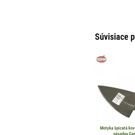
Súvisiace 
Motyka špicatá ko
násadou Ga