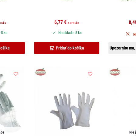
6,77
€
8,4
PH
/ks
s DPH
/ks
 5 ks
Na sklade: 8 ks
N
košíka
Pridať do košíka
Upozornite ma, 
ade
Nie 