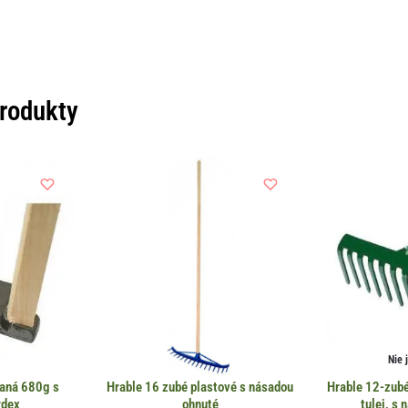
produkty
Nie 
vaná 680g s
Hrable 16 zubé plastové s násadou
Hrable 12-zub
rdex
ohnuté
tulej, s