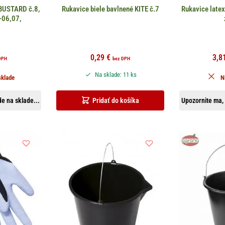
.BUSTARD č.8,
Rukavice biele bavlnené KITE č.7
Rukavice latex
-06,07,
0,29
€
3,8
DPH
bez DPH
Na sklade: 11 ks
sklade
N
e na sklade...
Pridať do košíka
Upozornite ma, 