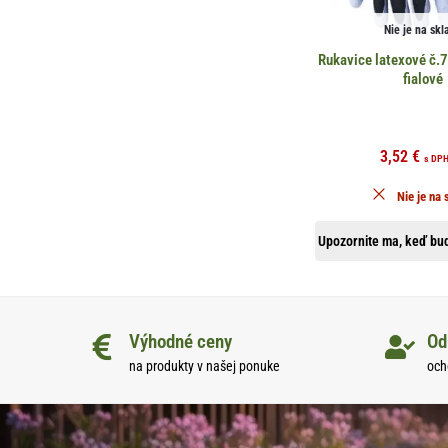
Nie je na skl
Rukavice latexové č.7
fialové
3,52
€
s DP
Nie je na 
Upozornite ma, keď bud
Výhodné ceny
Od
na produkty v našej ponuke
och