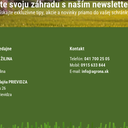
te svoju záhradu s naším newslett
ískajte exkluzívne tipy, akcie a novinky priamo do vašej schránk
edajne
Kontakt
 ŽILINA
Telefón:
041 700 25 05
Mobil:
0915 633 844
lina
E-mail:
info@agrona.sk
dajňa PRIEVIDZA
u 26
ievidza