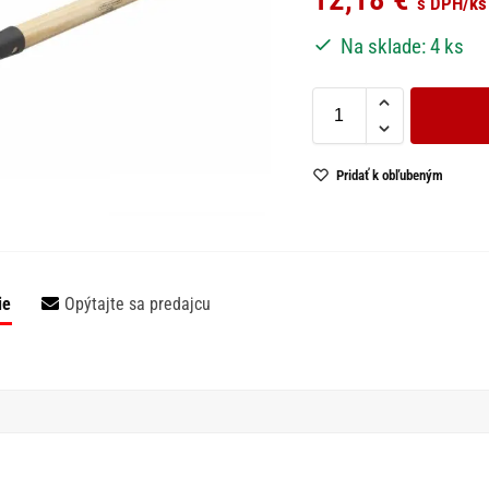
s DPH
/ks
Na sklade: 4 ks
Pridať k obľubeným
ie
Opýtajte sa predajcu