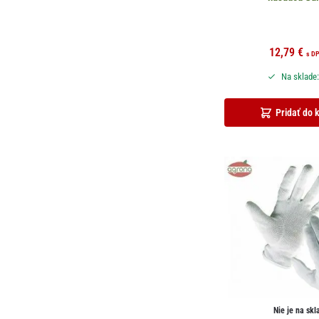
12,79
€
s D
Na sklade:
Pridať do 
Nie je na skl