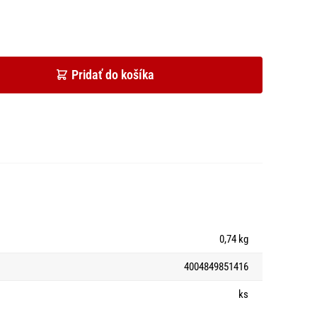
Pridať do košíka
0,74 kg
4004849851416
ks