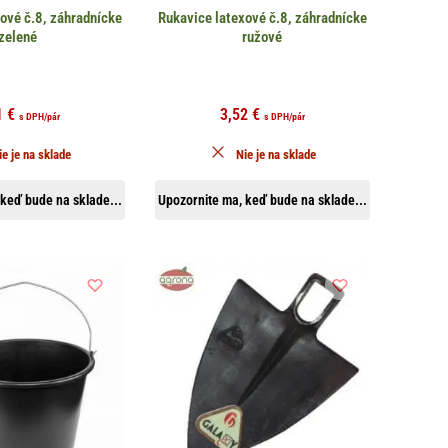
ové č.8, záhradnícke
Rukavice latexové č.8, záhradnícke
zelené
ružové
1
€
3,52
€
s DPH
/pár
s DPH
/pár
ie je na sklade
Nie je na sklade
keď bude na sklade...
Upozornite ma, keď bude na sklade...