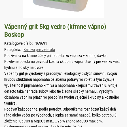
Vápenný grit 5kg vedro (kŕmne vápno)
Boskop
Katalógové číslo:
169691
Kategória:
Krmivá pre zvieratá
Používa sa na kŕmne účely pri nedostatku vápnika v kŕmnej dávke.
Pozitívne pôsobí na pevnosť kostí a škrupinu vajec. Určený pre všetku vašu
hydinu a holuby na dvore.
Vápenný grit je vyrobený z prírodných, ekologicky čistých surovín. Svojou
hrubou štruktúrou napomáha oslabenia potravy vo voleti a tým zvyšuje
využiteľnosť prijímaného krmiva a napomáha k lepšiemu tráveniu. Grit je
defacto taká náhrada zubov, lebo tie žiadne sliepky nemajú. Vysokým
obsahom vápnika priaznivo pôsobí na tvorbu vaječné škrupiny a kostného
tkaniva.
Podávať každodenne, podľa potreby. Odporúčame rozhádzať každý deň
ráno alebo večer po výbehoch, sliepka sa samé nazobú, koľko potrebujú.
Zloženie: CaCO3 a MgCO3 min…… 95 % z toho MgCO3 max 5 %.
Deklarované akostné znaky: vápnik Ca min. 36,0 %.