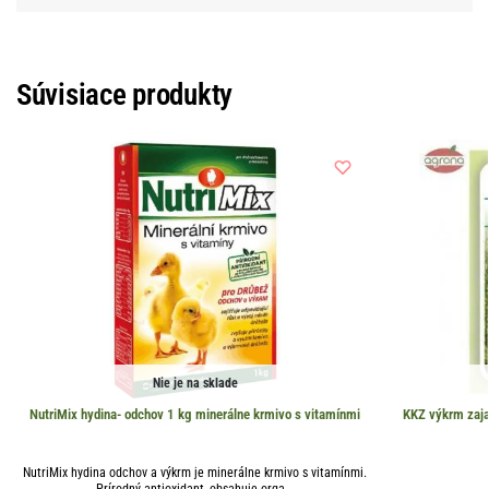
Súvisiace produkty
Nie je na sklade
NutriMix hydina- odchov 1 kg minerálne krmivo s vitamínmi
KKZ výkrm zaja
NutriMix hydina odchov a výkrm je minerálne krmivo s vitamínmi.
Prírodný antioxidant, obsahuje orga...