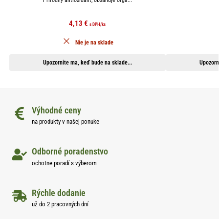
4,13
€
s DPH
/ks
Nie je na sklade
Upozornite ma, keď bude na sklade...
Upozorn
Výhodné ceny
na produkty v našej ponuke
Odborné poradenstvo
ochotne poradí s výberom
Rýchle dodanie
už do 2 pracovných dní