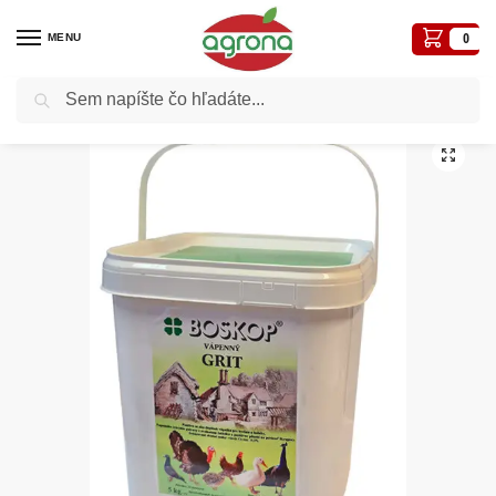
MENU
0
Vyhľadávanie
Domov
Krmivá pre zvieratá
Vápenný grit 5kg vedro (kŕmne vápno) Boskop
/
/