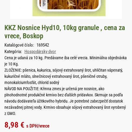
KKZ Nosnice Hyd10, 10kg granule , cena za
vrece, Boskop
Katalógové číslo:
169542
Kategória:
Hospodársky dvor
Cena je udaná za 10 kg. Predávame iba celé vrecia. Minimálna objednávka
je 10 Kg.
ZLOŽENIE: pšenica, kukurica, sójový extrahovaný šrot, uhličitan vápenatý,
kukuričné mláto, slnečnicový extrahovaný šrot, pšeničné otruby,
monokalciumfosfát, chlorid sodný
NÁVOD NA POUŽITIE: Kŕmna zmes je určená pre nosnice, ako
plnohodnotné produkčné krmivo bez ďalších prídavkov. Skrmuje sa podľa
návodu dodávateľa úžitkového hybridu. Je potrebné zabezpečiť dostatok
nezávadnej pitnej vody. Krmivo obsahuje sójový extrahovaný šrot vyrobený
z GMO.
8,98
€
s DPH
/vrece