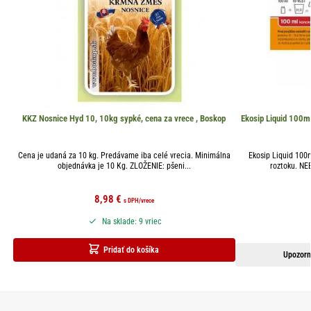
KKZ Nosnice Hyd 10, 10kg sypké, cena za vrece , Boskop
Ekosip Liquid 100ml
Cena je udaná za 10 kg. Predávame iba celé vrecia. Minimálna
Ekosip Liquid 100m
objednávka je 10 Kg. ZLOŽENIE: pšeni...
roztoku. NE
8,98
€
s DPH
/vrece
Na sklade: 9 vriec
Pridať do košíka
Upozorn