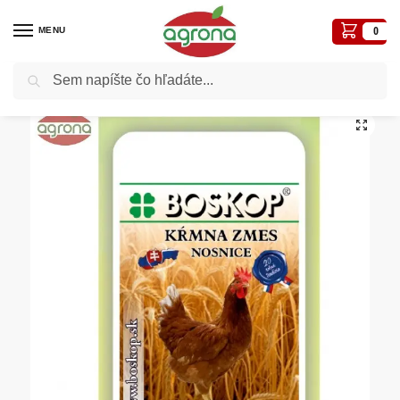
MENU
0
Vyhľadávanie
Domov
Krmivá pre zvieratá
Hospodársky dvor
KKZ Nosnice Hyd10, 10kg granule , cena za vrece, Boskop
/
/
/