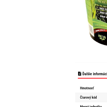
Ďalšie informác
Hmotnosť
Čiarový kód
Merná jednotka