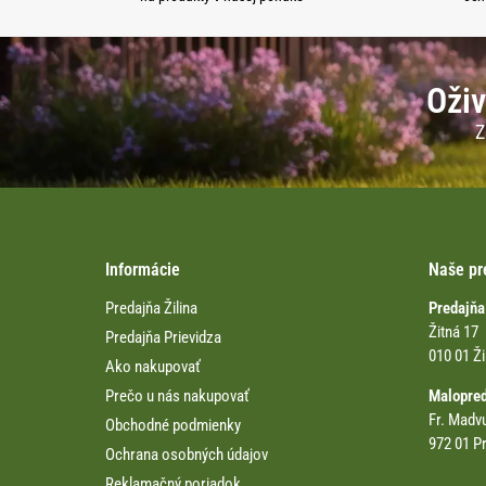
Oživ
Z
Informácie
Naše pr
Predajňa Žilina
Predajňa
Žitná 17
Predajňa Prievidza
010 01 Ži
Ako nakupovať
Prečo u nás nakupovať
Malopre
Fr. Madv
Obchodné podmienky
972 01 Pr
Ochrana osobných údajov
Reklamačný poriadok