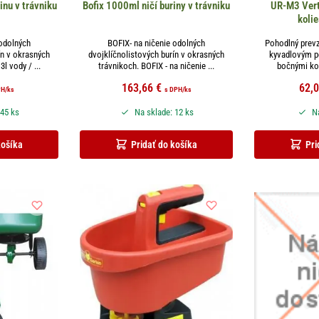
inu v trávniku
Bofix 1000ml ničí buriny v trávniku
UR-M3 Vert
koli
 odolných
BOFIX- na ničenie odolných
Pohodlný prev
ín v okrasných
dvojklíčnolistových burín v okrasných
kyvadlovým p
l vody / ...
trávnikoch. BOFIX - na ničenie ...
bočnými kol
163,66
€
62,
PH
/ks
s DPH
/ks
 45 ks
Na sklade: 12 ks
Na
košíka
Pridať do košíka
Pri