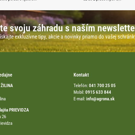
te svoju záhradu s naším newslett
ískajte exkluzívne tipy, akcie a novinky priamo do vašej schránk
edajne
Kontakt
 ŽILINA
Telefón:
041 700 25 05
Mobil:
0915 633 844
lina
E-mail:
info@agrona.sk
dajňa PRIEVIDZA
u 26
ievidza