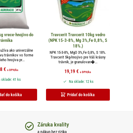
kg vrece-hnojivo do
Travcerit Travcerit 10kg vedro
rávnika
(NPK 15-3-8%, Mg 3%,Fe 0,8%, S
18%.)
oužíva ako univerzálne
NPK 15-3-8%, MgO 3%,Fe 0,8%, S 18%.
ivu trávnikov vo forme
Travcerit 5kg-hnojivo pre Váš krásny
eho hnojiva pr...
trávnik, je granulovan�...
98
€
s DPH
/ks
19,19
€
s DPH
/ks
 sklade: 41 ks
Na sklade: 12 ks
dať do košíka
Pridať do košíka
Záruka kvality
a nákup bez rizika