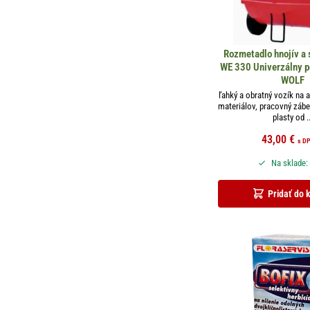
Rozmetadlo hnojív a 
WE 330 Univerzálny p
WOLF
ľahký a obratný vozík na 
materiálov, pracovný zábe
plasty od ..
43,00
€
s D
Na sklade:
Pridať do 