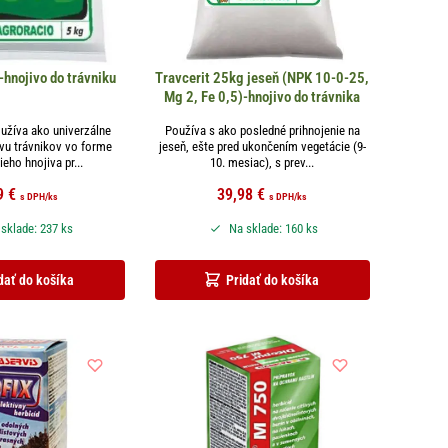
-hnojivo do trávniku
Travcerit 25kg jeseň (NPK 10-0-25,
Mg 2, Fe 0,5)-hnojivo do trávnika
oužíva ako univerzálne
Používa s ako posledné prihnojenie na
ivu trávnikov vo forme
jeseň, ešte pred ukončením vegetácie (9-
eho hnojiva pr...
10. mesiac), s prev...
9
€
39,98
€
s DPH
/ks
s DPH
/ks
sklade: 237 ks
Na sklade: 160 ks
dať do košíka
Pridať do košíka