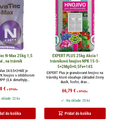
ec N-Max 25kg 1,5
EXPERT PLUS 25kg Akcia !
 , na trávnik
trávnikové hnojivo NPK 15-5-
5+2MgO+0,5Fe+14S
ax 24-5-5+2+ME je
EXPERT Plus je granulované hnojivo na
K hnojivo s inhibítorom
trávniky, ktoré obsahuje základné živiny
MPP (3,4- dimethylp...
dusík, fosfor, dras...
58
€
s DPH
/ks
66,79
€
s DPH
/ks
 sklade: 22 ks
Na sklade: 25 ks
dať do košíka
Pridať do košíka