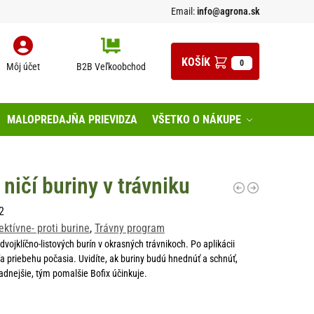
Email:
info@agrona.sk
0
Môj účet
B2B Veľkoobchod
MALOPREDAJŇA PRIEVIDZA
VŠETKO O NÁKUPE
ničí buriny v trávniku
2
ektívne- proti burine
,
Trávny program
vojklíčno-listových burín v okrasných trávnikoch. Po aplikácii
ľa priebehu počasia. Uvidíte, ak buriny budú hnednúť a schnúť,
adnejšie, tým pomalšie Bofix účinkuje.