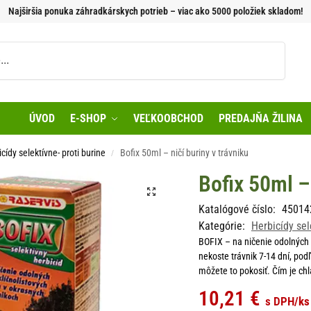
Najširšia ponuka záhradkárskych potrieb – viac ako 5000 položiek skladom!
Vyhľadávanie
ÚVOD
E-SHOP
VEĽKOOBCHOD
PREDAJŇA ŽILINA
cídy selektívne- proti burine
Bofix 50ml – ničí buriny v trávniku
/
Bofix 50ml – 
Katalógové číslo:
45014
Kategórie:
Herbicídy sel
BOFIX – na ničenie odolných d
nekoste trávnik 7-14 dní, pod
môžete to pokosiť. Čím je chl
10,21
€
s DPH
/ks