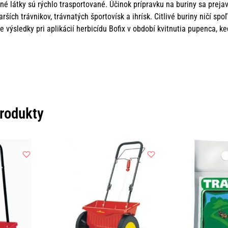
inné látky sú rýchlo trasportované. Účinok prípravku na buriny sa preja
ších trávnikov, trávnatých športovísk a ihrísk. Citlivé buriny ničí spo
 výsledky pri aplikácií herbicídu Bofix v období kvitnutia pupenca, k
produkty