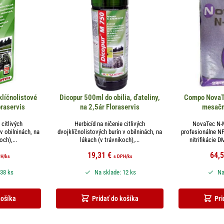
líčnolistové
Dicopur 500ml do obilia, ďateliny,
Compo NovaT
oraservis
na 2,5ár Floraservis
mesačné
 citlivých
Herbicíd na ničenie citlivých
NovaTec N-M
v obilninách, na
dvojklíčnolistových burín v obilninách, na
profesionálne NP
och),...
lúkach (v trávnikoch),...
nitrifikácie D
19,31
€
64,
PH
/ks
s DPH
/ks
 38 ks
Na sklade: 12 ks
Na
košíka
Pridať do košíka
Pri