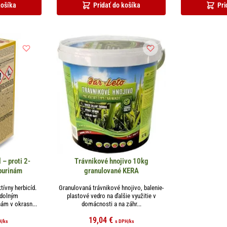
košíka
Pridať do košíka
Pri
 – proti 2-
Trávnikové hnojivo 10kg
burinám
granulované KERA
ívny herbicíd.
Granulovaná trávnikové hnojivo, balenie-
odolným
plastové vedro na ďalšie využitie v
nám v okrasn...
domácnosti a na záhr...
19,04
€
H
/ks
s DPH
/ks