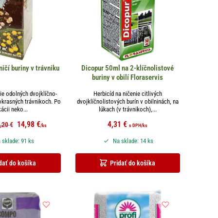
ičí buriny v trávniku
Dicopur 50ml na 2-klíčnolistové
buriny v obilí Floraservis
ie odolných dvojklíčno-
Herbicíd na ničenie citlivých
 okrasných trávnikoch. Po
dvojklíčnolistových burín v obilninách, na
kácii neko...
lúkach (v trávnikoch),...
14,98
€
4,31
€
,20
€
/ks
s DPH
/ks
 sklade: 91 ks
Na sklade: 14 ks
dať do košíka
Pridať do košíka