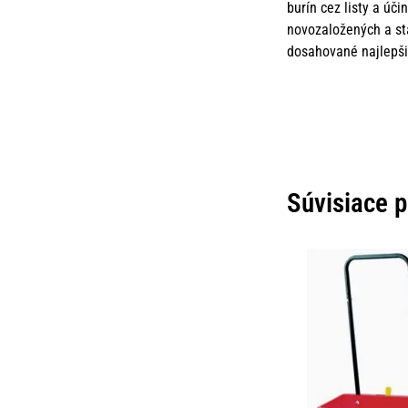
burín cez listy a úč
novozaložených a star
dosahované najlepšie
Súvisiace 