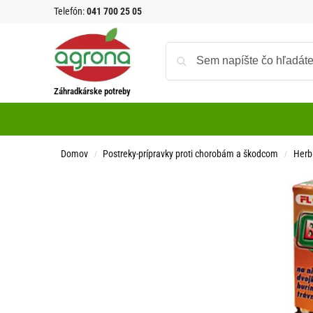
Telefón:
041 700 25 05
Záhradkárske potreby
Domov
Postreky-prípravky proti chorobám a škodcom
Herbi
/
/