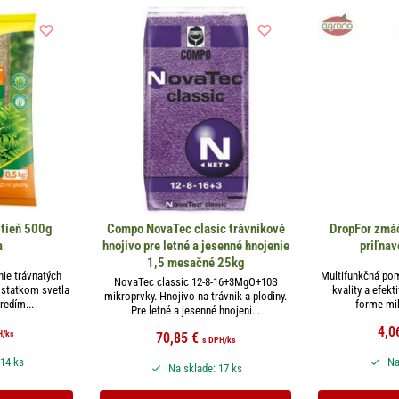
 tieň 500g
Compo NovaTec clasic trávnikové
DropFor zmá
a
hnojivo pre letné a jesenné hnojenie
priľnav
1,5 mesačné 25kg
ie trávnatých
Multifunkčná pom
NovaTec classic 12-8-16+3MgO+10S
ostatkom svetla
kvality a efekt
mikroprvky. Hnojivo na trávnik a plodiny.
redím...
forme mi
Pre letné a jesenné hnojeni...
4,0
H
/ks
70,85
€
s DPH
/ks
 14 ks
Na
Na sklade: 17 ks