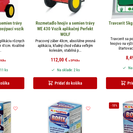
semien trávy
Rozmetadlo hnojív a semien trávy
Travcerit 5kg
osýpací vozík
WE 430 Vozík aplikačný Perfekt
WOLF
Travcerit sa p
aplikáciu rôznych
Pracovný záber 43cm, absolútne presná
hnojivo na výž
r 41cm. Kvalitné
aplikácia, kľudný chod vďaka veľkým
štartovaci
.
kolesám, stabilná p...
8,4
112,00
€
PH
/ks
s DPH
/ks
Na 
 11 ks
Na sklade: 2 ks
košíka
Pridať do košíka
Pri
-18%