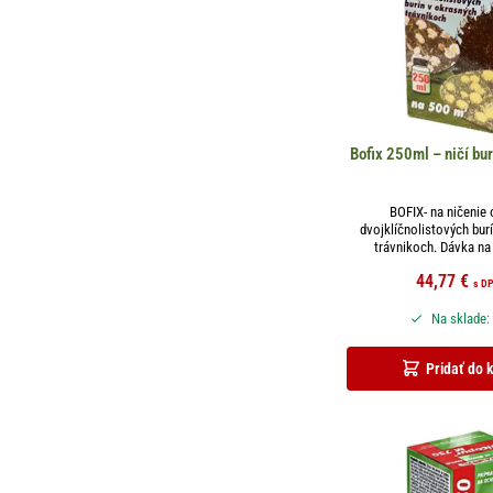
Bofix 250ml – ničí bur
BOFIX- na ničenie
dvojklíčnolistových bur
trávnikoch. Dávka na 3
44,77
€
s D
Na sklade:
Pridať do 