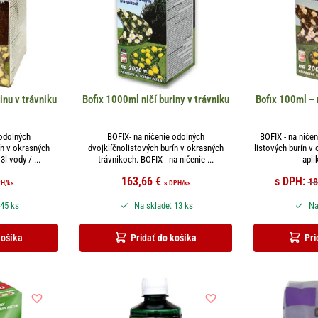
inu v trávniku
Bofix 1000ml ničí buriny v trávniku
Bofix 100ml – n
 odolných
BOFIX- na ničenie odolných
BOFIX - na ničen
ín v okrasných
dvojklíčnolistových burín v okrasných
listových burín v
l vody / ...
trávnikoch. BOFIX - na ničenie ...
apli
163,66
€
s DPH:
18
PH
/ks
s DPH
/ks
 45 ks
Na sklade: 13 ks
Na
košíka
Pridať do košíka
Pri