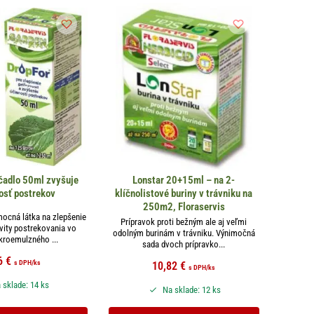
čadlo 50ml zvyšuje
Lonstar 20+15ml – na 2-
osť postrekov
klíčnolistové buriny v trávniku na
250m2, Floraservis
ocná látka na zlepšenie
Prípravok proti bežným ale aj veľmi
ivity postrekovania vo
odolným burinám v trávniku. Výnimočná
kroemulzného ...
sada dvoch prípravko...
6
€
s DPH
/ks
10,82
€
s DPH
/ks
 sklade: 14 ks
Na sklade: 12 ks