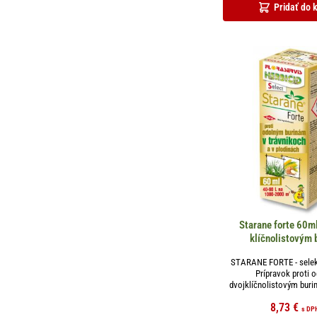
Pridať do 
Starane forte 60ml
klíčnolistovým 
STARANE FORTE - selekt
Prípravok proti 
dvojklíčnolistovým buri
8,73
€
s DP