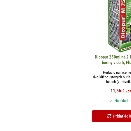
Dicopur 250ml na 2-k
buriny v obilí, Fl
Herbicíd na ničenie
dvojklíčnolistových burín 
lúkach (v trávnik
11,56
€
s D
Na sklade:
Pridať do 