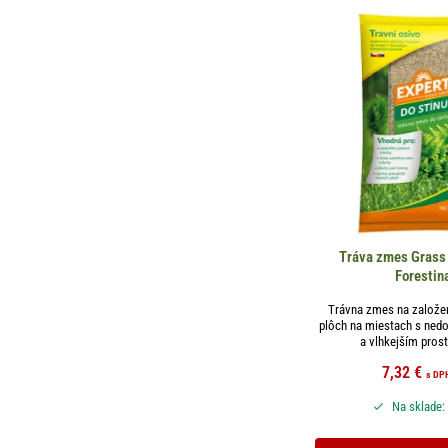
Tráva zmes Grass
Forestin
Trávna zmes na založen
plôch na miestach s ned
a vlhkejším prost
7,32
€
s DP
Na sklade: