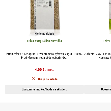
Nie je na sklade
Tráva 500g Lúčna Konvička
Tráva
Termín výsevu: 1/2 apríla- 1/2septembra. výsev:0,5 kg/80-100m2.
Zloženie: 25% Festul
Pred výsevom treba pôdu odburini�...
Kostrava 
4,00
€
s DPH
/ks
Nie je na sklade
Upozornite ma, keď bude na sklade...
Upozorn