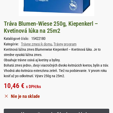
Tráva Blumen-Wiese 250g, Kiepenkerl –
Kvetinová lúka na 25m2
Katalógové číslo:
15422180
Kategórie:
Trávne zmesi k domu
,
Trávny program
Kvetinová lúčna zmes Blumenwise Kiepenkerl – Kvetinová lúka. Je to
stredne vysoká lúčna zmes.
Obsahuje trávne osivá aj kvetiny a byliny.
Bohatá zmes jedno-, dvoj-i viacročných divoko kvitnúcich kvetov, bylín a tráv.
Vhodná ako kvitnúca extenzívna zeleň. Tiež na podsievanie. V prvom roku
kosiť až po odkvitnutí. Výsev 250g na 25m2.
10,46
€
s DPH
/ks
Nie je na sklade