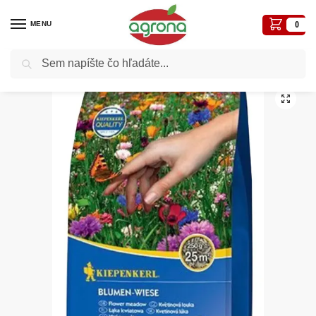
MENU
0
Vyhľadávanie
Domov
Trávny program
Trávne zmesi k domu
Tráva Blumen-Wiese 250g, Kiepenkerl – Kvetinová lúka na 25m2
/
/
/