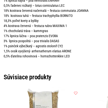
1% lipnica hájna – poa nemoralis ENHARY
0,5% ľadenec rožkatý – lotus corniculatus LEC
18% kostrava červená načernalá – festuca commutata JOANNA
18% kostrava tuhá – festuca trachyphyllia BORNITO
18,3% poľné kvety a byliby
4% kostrava červená – festuca rubra MAXIMA 1
1% chocholatá tráva – kammgras
17% lipnica lúčna – poa pratenzis EVORA
3% lipnica pospolitá – poa trivialis DASAS
1% psinček výbežkatý – agrostis stolonif CY2
1,5% ovsík vyvýšený- arrhenatherum elatius ARONE
0,5% ďatelina rohovinová – hornschottenklee LEO
Súvisiace produkty