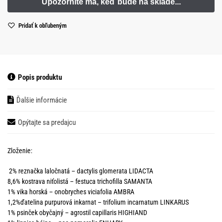
Pridať k obľubeným
Popis produktu
Ďalšie informácie
Opýtajte sa predajcu
Zloženie:
2% reznačka laločnatá – dactylis glomerata LIDACTA
8,6% kostrava niťolistá – festuca trichofilla SAMANTA
1% vika horská – onobryches viciafolia AMBRA
1,2%ďatelina purpurová inkarnat – trifolium incarnatum LINKARUS
1% psinček obyčajný – agrostil capillaris HIGHIAND