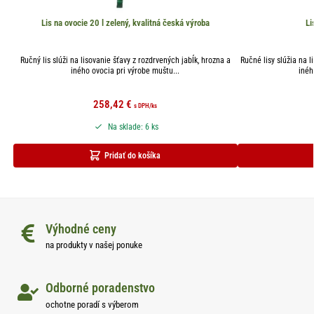
Lis na ovocie 20 l zelený, kvalitná česká výroba
Li
Ručný lis slúži na lisovanie šťavy z rozdrvených jabĺk, hrozna a
Ručné lisy slúžia na l
iného ovocia pri výrobe muštu...
inéh
258,42
€
s DPH
/ks
Na sklade: 6 ks
Pridať do košíka
Výhodné ceny
na produkty v našej ponuke
Odborné poradenstvo
ochotne poradí s výberom