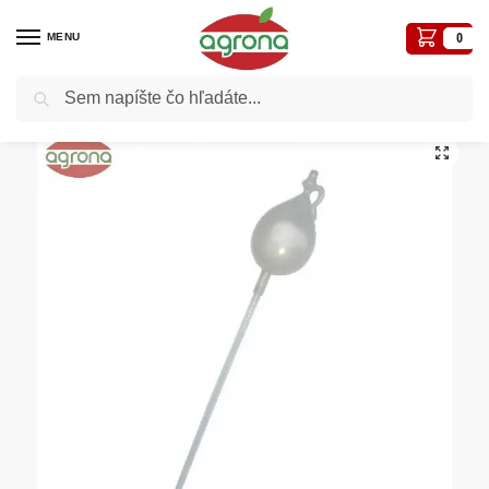
MENU
0
Vyhľadávanie
Domov
Vinárske potreby a zaváranie
Ťahák na víno plastový
/
/