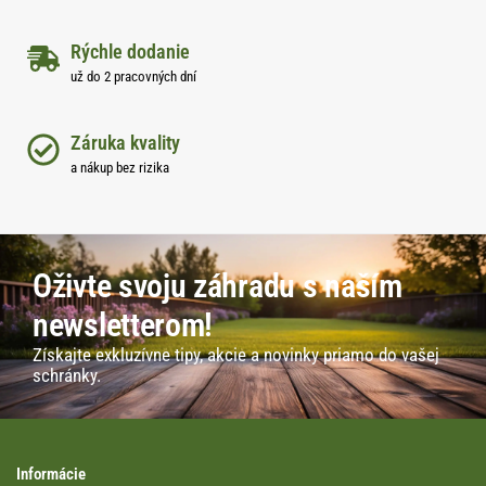
Rýchle dodanie
už do 2 pracovných dní
Záruka kvality
a nákup bez rizika
Oživte svoju záhradu s naším
newsletterom!
Získajte exkluzívne tipy, akcie a novinky priamo do vašej
schránky.
Informácie