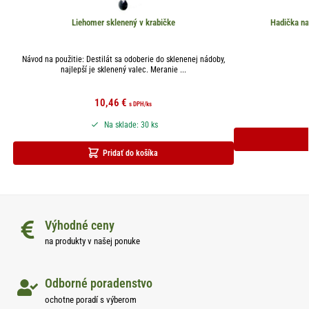
Liehomer sklenený v krabičke
Hadička na
Návod na použitie: Destilát sa odoberie do sklenenej nádoby,
najlepší je sklenený valec. Meranie ...
10,46
€
s DPH
/ks
Na sklade: 30 ks
Pridať do košíka
Výhodné ceny
na produkty v našej ponuke
Odborné poradenstvo
ochotne poradí s výberom