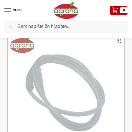
MENU
0
Vyhľadávanie
Domov
Vinárske potreby a zaváranie
Hadička na víno 2m 8/11 PVC priesvitná
/
/