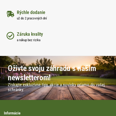
Rýchle dodanie
už do 2 pracovných dní
Záruka kvality
a nákup bez rizika
Oživte svoju záhradu s naším
newsletterom!
Získajte exkluzívne tipy, akcie a novinky priamo do vašej
schránky.
Informácie