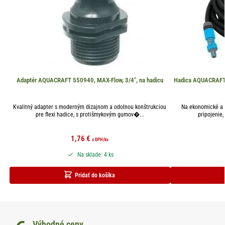
Adaptér AQUACRAFT 550940, MAX-Flow, 3/4″, na hadicu
Hadica AQUACRAFT 8
Kvalitný adapter s moderným dizajnom a odolnou konštrukciou
Na ekonomické a p
pre flexi hadice, s protišmykovým gumov�...
pripojenie
1,76
€
s DPH
/ks
Na sklade: 4 ks
Pridať do košíka
Výhodné ceny