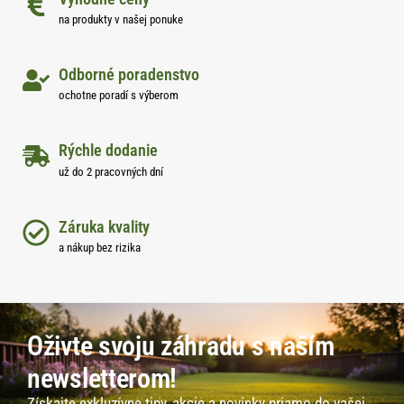
na produkty v našej ponuke
Odborné poradenstvo
ochotne poradí s výberom
Rýchle dodanie
už do 2 pracovných dní
Záruka kvality
a nákup bez rizika
Oživte svoju záhradu s naším
newsletterom!
Získajte exkluzívne tipy, akcie a novinky priamo do vašej