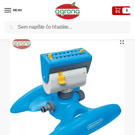
MENU
0
Vyhľadávanie
Domov
Zavlažovací program
Rozprašovač AQUACRAFT 270220 Premium rotačný 18 dýz
/
/