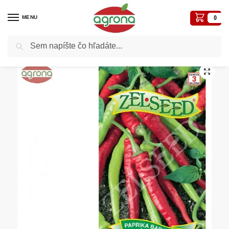
MENU
0
Vyhľadávanie
Domov
Semená - osivá
Osivá zelenín
Paprika baraní roh ZS Barkol – pálivá 0,7g
/
/
/