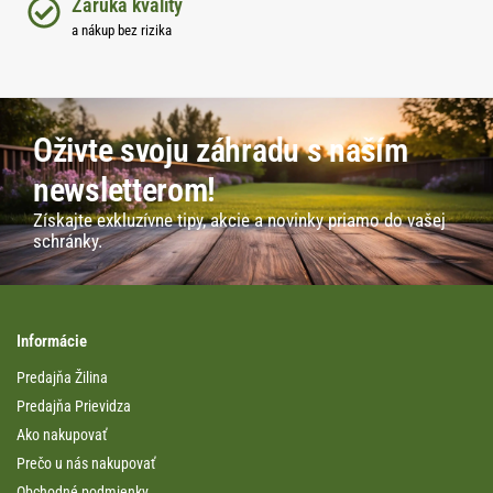
Záruka kvality
a nákup bez rizika
Oživte svoju záhradu s naším
newsletterom!
Získajte exkluzívne tipy, akcie a novinky priamo do vašej
schránky.
Informácie
Predajňa Žilina
Predajňa Prievidza
Ako nakupovať
Prečo u nás nakupovať
Obchodné podmienky