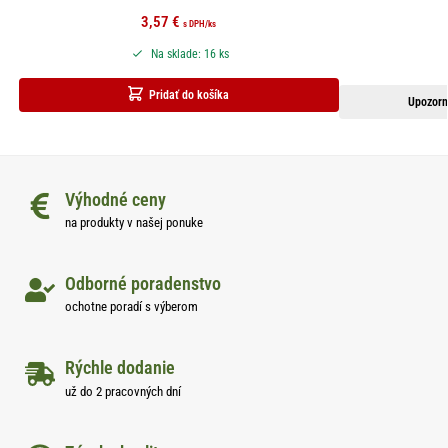
3,57
€
s DPH
/ks
Na sklade: 16 ks
Pridať do košíka
Upozorn
Výhodné ceny
na produkty v našej ponuke
Odborné poradenstvo
ochotne poradí s výberom
Rýchle dodanie
už do 2 pracovných dní