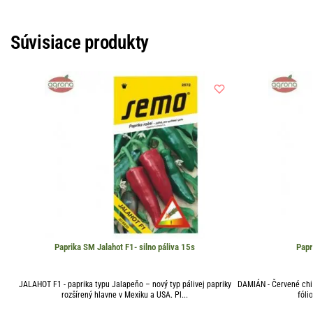
Súvisiace produkty
Paprika SM Jalahot F1- silno páliva 15s
Papr
JALAHOT F1 - paprika typu Jalapeňo – nový typ pálivej papriky
DAMIÁN - Červené chill
rozšírený hlavne v Mexiku a USA. Pl...
fóli