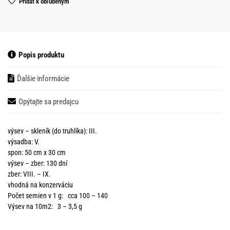
Pridať k obľubeným
Popis produktu
Ďalšie informácie
Opýtajte sa predajcu
výsev – skleník (do truhlíka): III.
výsadba: V.
spon: 50 cm x 30 cm
výsev – zber: 130 dní
zber: VIII. – IX.
vhodná na konzerváciu
Počet semien v 1 g: cca 100 – 140
Výsev na 10m2: 3 – 3,5 g