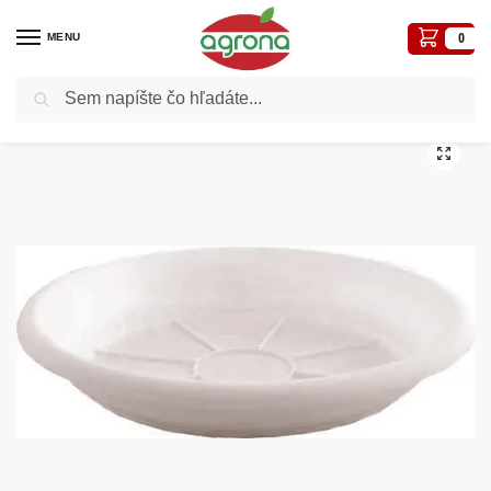
MENU
0
Vyhľadávanie
Domov
Kvetináče, plôtiky, sadbovače, vázy, truhlíky...
Plastové
Podložka Gala 16cm biela plastová
/
/
/