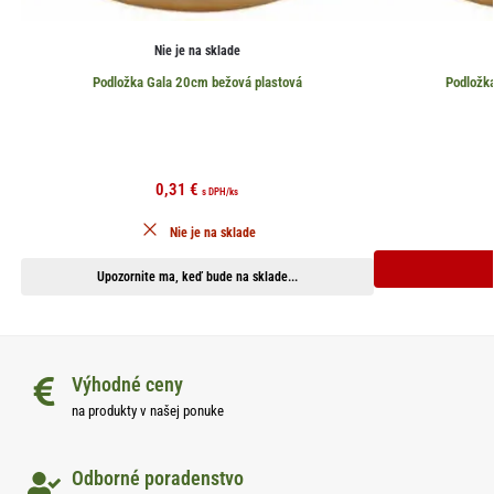
Nie je na sklade
Podložka Gala 20cm bežová plastová
Podložk
0,31
€
s DPH
/ks
Nie je na sklade
Upozornite ma, keď bude na sklade...
Výhodné ceny
na produkty v našej ponuke
Odborné poradenstvo