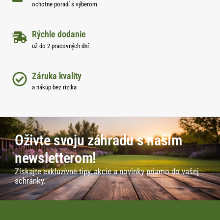
ochotne poradí s výberom
Rýchle dodanie
už do 2 pracovných dní
Záruka kvality
a nákup bez rizika
Oživte svoju záhradu s naším
newsletterom!
Získajte exkluzívne tipy, akcie a novinky priamo do vašej
schránky.