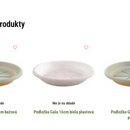
produkty
ade
Nie je na sklade
cm bežová
Podložka Gala 16cm biela plastová
Podložka 
á
p