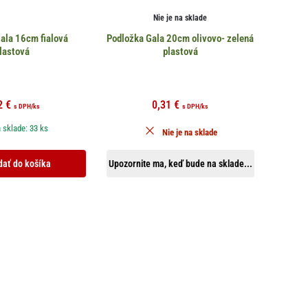
Nie je na sklade
ala 16cm fialová
Podložka Gala 20cm olivovo- zelená
lastová
plastová
2
€
0,31
€
s DPH
/ks
s DPH
/ks
 sklade: 33 ks
Nie je na sklade
dať do košíka
Upozornite ma, keď bude na sklade...