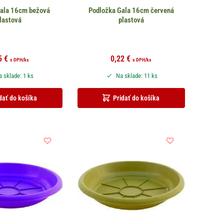
Gala 16cm bežová
Podložka Gala 16cm červená
lastová
plastová
5
€
0,22
€
s DPH
/ks
s DPH
/ks
 sklade: 1 ks
Na sklade: 11 ks
dať do košíka
Pridať do košíka