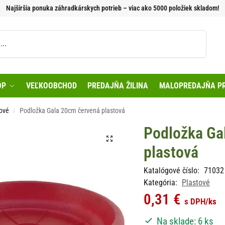
Najširšia ponuka záhradkárskych potrieb – viac ako 5000 položiek skladom!
Vyhľadávanie
OP
VEĽKOOBCHOD
PREDAJŇA ŽILINA
MALOPREDAJŇA PR
ové
Podložka Gala 20cm červená plastová
/
Podložka Ga
plastová
Katalógové číslo:
71032
Kategória:
Plastové
0,31
€
s DPH
/ks
Na sklade: 6 ks