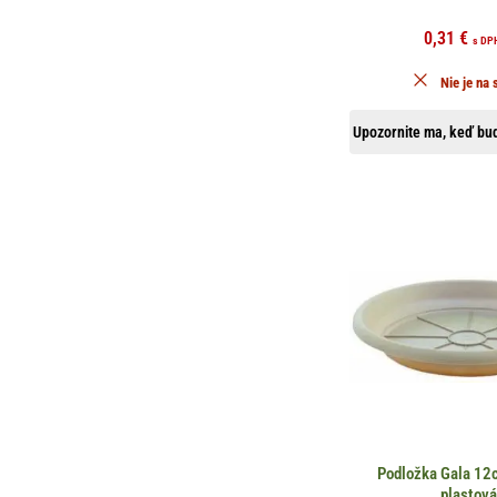
0,31
€
s DP
Nie je na 
Upozornite ma, keď bud
Podložka Gala 12
plastov