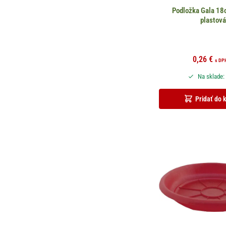
Podložka Gala 18c
plastov
0,26
€
s DP
Na sklade:
Pridať do 