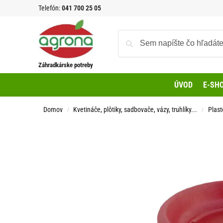
Telefón:
041 700 25 05
Záhradkárske potreby
ÚVOD
E-SH
Domov
Kvetináče, plôtiky, sadbovače, vázy, truhlíky...
Plast
/
/