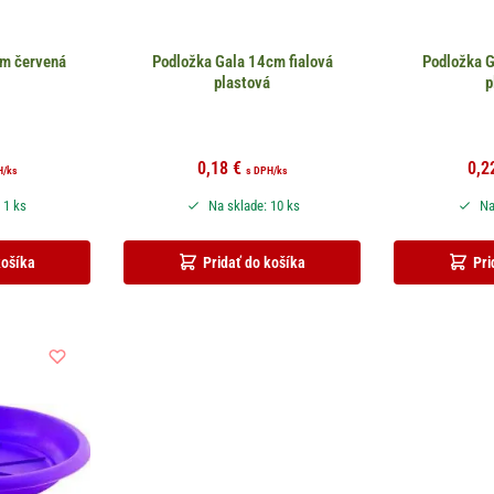
cm červená
Podložka Gala 14cm fialová
Podložka G
á
plastová
p
0,18
€
0,2
H
/ks
s DPH
/ks
 1 ks
Na sklade: 10 ks
Na
košíka
Pridať do košíka
Pri