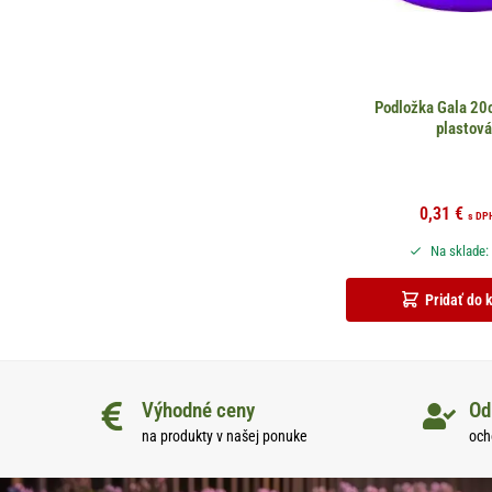
Podložka Gala 20c
plastov
0,31
€
s DP
Na sklade:
Pridať do 
Výhodné ceny
Od
na produkty v našej ponuke
och