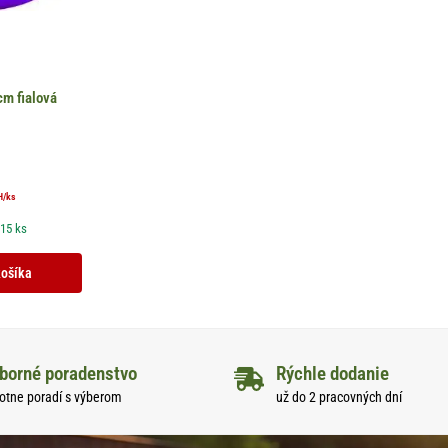
m fialová
á
H
/ks
 15 ks
košíka
borné poradenstvo
Rýchle dodanie
otne poradí s výberom
už do 2 pracovných dní