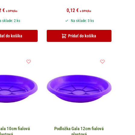
2
€
0,12
€
s DPH
/ks
s DPH
/ks
 sklade: 2 ks
Na sklade: 3 ks
dať do košíka
Pridať do košíka
ala 10cm fialová
Podložka Gala 12cm fialová
lastová
plastová