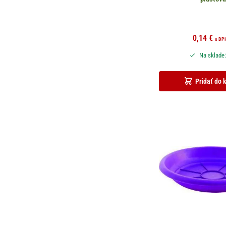
0,14
€
s DP
Na sklade:
Pridať do 