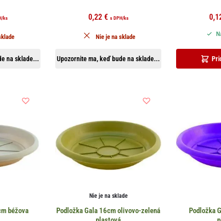
0,22
€
0,1
H
/ks
s DPH
/ks
Na
sklade
Nie je na sklade
e na sklade...
Upozornite ma, keď bude na sklade...
Pri
Nie je na sklade
cm béžova
Podložka Gala 16cm olivovo-zelená
Podložka G
á
plastová
p