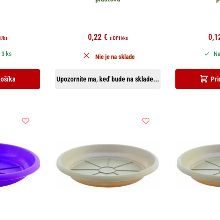
0,22
€
0,1
H
/ks
s DPH
/ks
 3 ks
Na
Nie je na sklade
košíka
Upozornite ma, keď bude na sklade...
Pri