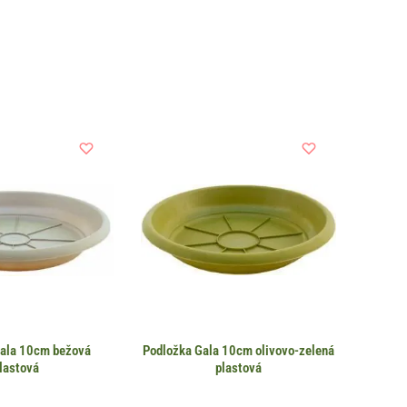
Gala 10cm bežová
Podložka Gala 10cm olivovo-zelená
lastová
plastová