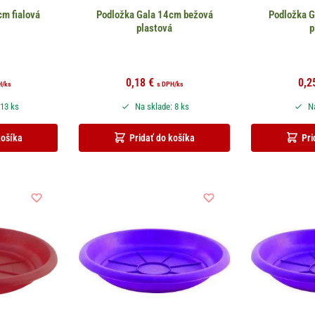
m fialová
Podložka Gala 14cm bežová
Podložka 
á
plastová
p
0,18
€
0,2
H
/ks
s DPH
/ks
 13 ks
Na sklade: 8 ks
Na
košíka
Pridať do košíka
Pri