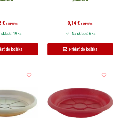
2
€
0,14
€
s DPH
/ks
s DPH
/ks
 sklade: 19 ks
Na sklade: 6 ks
dať do košíka
Pridať do košíka