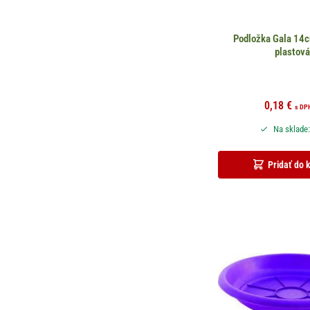
Podložka Gala 14
plastov
0,18
€
s DP
Na sklade:
Pridať do 