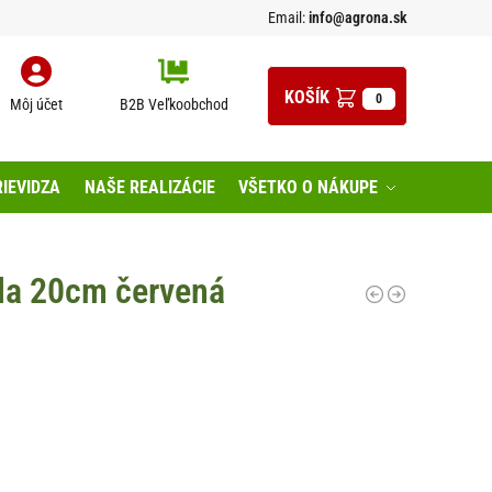
Email:
info@agrona.sk
0
Môj účet
B2B Veľkoobchod
IEVIDZA
NAŠE REALIZÁCIE
VŠETKO O NÁKUPE
la 20cm červená