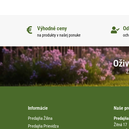
Výhodné ceny
Od
na produkty v našej ponuke
och
Oživ
Z
Informácie
Naše pr
Predajňa Žilina
Predajňa
Žitná 17
Predajňa Prievidza