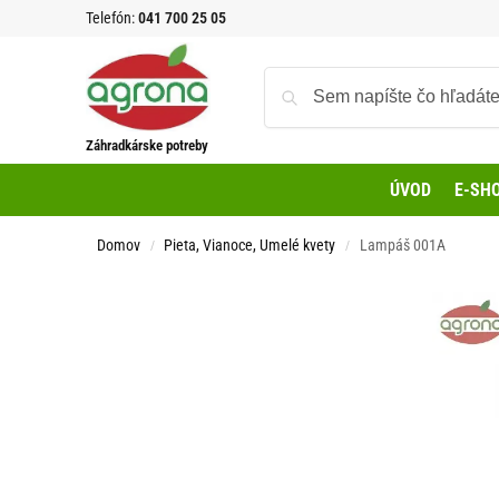
Telefón:
041 700 25 05
Záhradkárske potreby
ÚVOD
E-SH
Domov
Pieta, Vianoce, Umelé kvety
Lampáš 001A
/
/