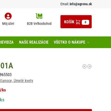
Email:
info@agrona.sk
0
Môj účet
B2B Veľkoobchod
IEVIDZA
NAŠE REALIZÁCIE
VŠETKO O NÁKUPE
001A
965503
 Vianoce, Umelé kvety
H
/ks
 ks