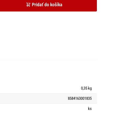
Pridať do košíka
0,35 kg
8584163001835
ks