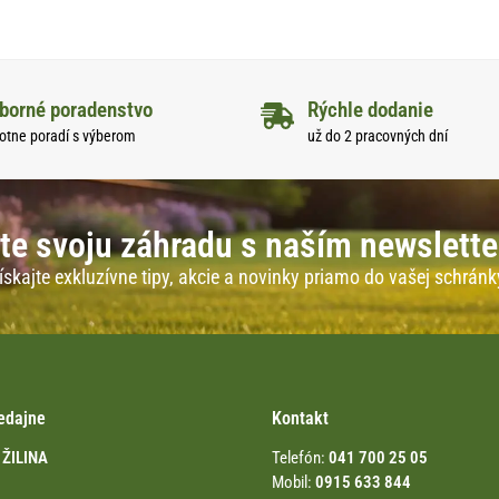
borné poradenstvo
Rýchle dodanie
otne poradí s výberom
už do 2 pracovných dní
te svoju záhradu s naším newslett
ískajte exkluzívne tipy, akcie a novinky priamo do vašej schránk
edajne
Kontakt
 ŽILINA
Telefón:
041 700 25 05
Mobil:
0915 633 844