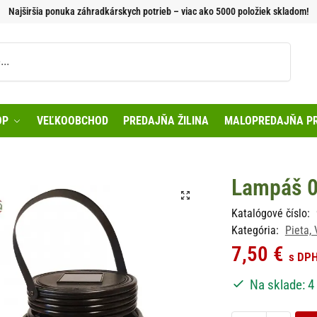
Najširšia ponuka záhradkárskych potrieb – viac ako 5000 položiek skladom!
Vyhľadávanie
OP
VEĽKOOBCHOD
PREDAJŇA ŽILINA
MALOPREDAJŇA PR
Lampáš 
Katalógové číslo:
Kategória:
Pieta,
7,50
€
s DP
Na sklade: 4