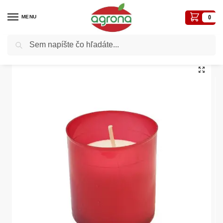
MENU
0
Vyhľadávanie
Domov
Pieta, Vianoce, Umelé kvety
Kahance,sviečky, náplne
Náplň parafínová WK60 -50g bal.5ks, cena za 1 balík
/
/
/