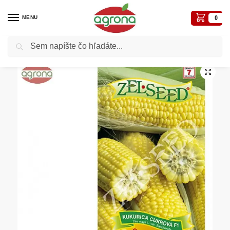
MENU
0
Vyhľadávanie
Domov
Semená - osivá
Osivá zelenín
Kukurica cukrová ZS Ombra F1
/
/
/