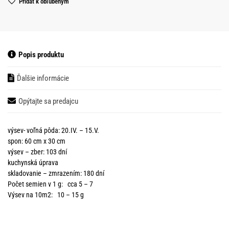
Pridať k obľubeným
Popis produktu
Ďalšie informácie
Opýtajte sa predajcu
výsev- voľná pôda: 20.IV. – 15.V.
spon: 60 cm x 30 cm
výsev – zber: 103 dní
kuchynská úprava
skladovanie – zmrazením: 180 dní
Počet semien v 1 g: cca 5 – 7
Výsev na 10m2: 10 – 15 g