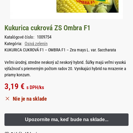
Kukurica cukrová ZS Ombra F1
Katalógové číslo:
1009754
Kategória:
Osivá zelenín
KUKURICA CUKROVÁ F1 – OMBRA F1 – Zea mays L. var. Saccharata
Veľmi úrodný, stredne neskorý až neskorý hybrid. Šúľky majú veľmi vysokú
výťažnosť s priemerným počtom radov 20. Vynikajúci hybrid na mrazenie a
priamy konzum.
3,19
€
s DPH
/ks
Nie je na sklade