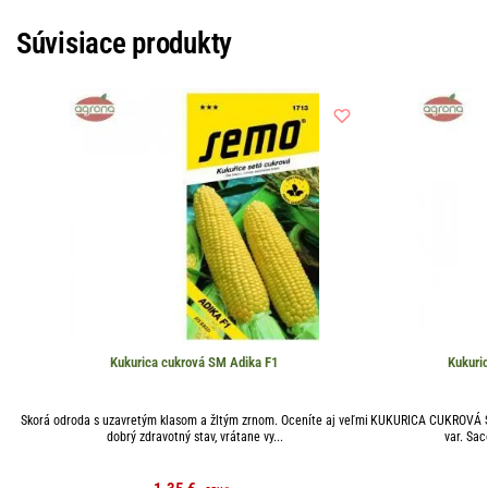
Súvisiace produkty
Kukurica cukrová SM Adika F1
Kukuri
Skorá odroda s uzavretým klasom a žltým zrnom. Oceníte aj veľmi
KUKURICA CUKROVÁ S
dobrý zdravotný stav, vrátane vy...
var. Sa