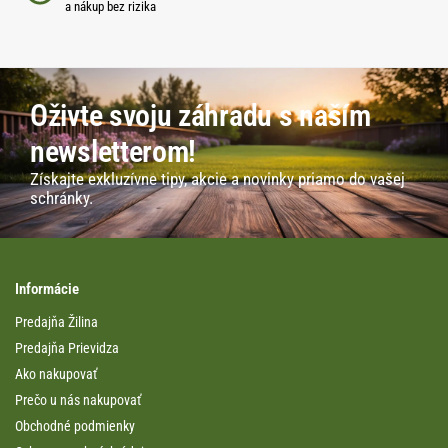
a nákup bez rizika
Oživte svoju záhradu s naším
newsletterom!
Získajte exkluzívne tipy, akcie a novinky priamo do vašej
schránky.
Informácie
Predajňa Žilina
Predajňa Prievidza
Ako nakupovať
Prečo u nás nakupovať
Obchodné podmienky