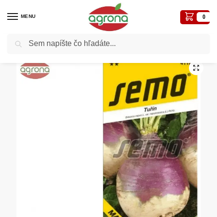
MENU
0
Vyhľadávanie
Domov
Semená - osivá
Osivá zelenín
Kvaka SM Magres 1g
/
/
/