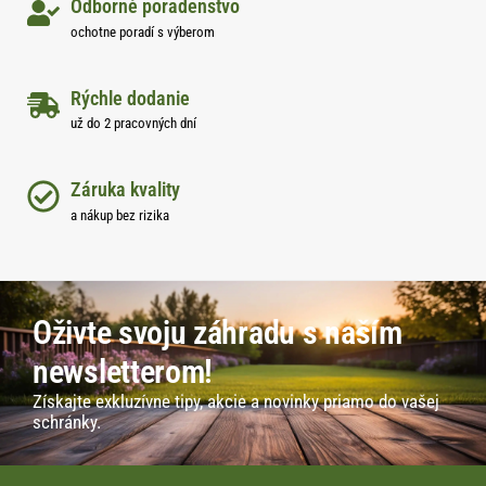
Odborné poradenstvo
ochotne poradí s výberom
Rýchle dodanie
už do 2 pracovných dní
Záruka kvality
a nákup bez rizika
Oživte svoju záhradu s naším
newsletterom!
Získajte exkluzívne tipy, akcie a novinky priamo do vašej
schránky.