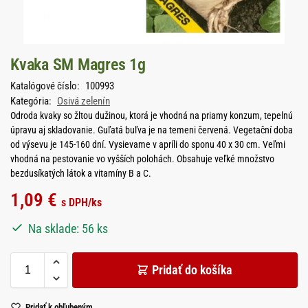
Kvaka SM Magres 1g
Katalógové číslo:
100993
Kategória:
Osivá zelenín
Odroda kvaky so žltou dužinou, ktorá je vhodná na priamy konzum, tepelnú
úpravu aj skladovanie. Guľatá buľva je na temeni červená. Vegetační doba
od výsevu je 145-160 dní. Vysievame v apríli do sponu 40 x 30 cm. Veľmi
vhodná na pestovanie vo vyšších polohách. Obsahuje veľké množstvo
bezdusíkatých látok a vitamíny B a C.
1,09
€
s DPH
/ks
Na sklade: 56 ks
Pridať do košíka
Pridať k obľubeným