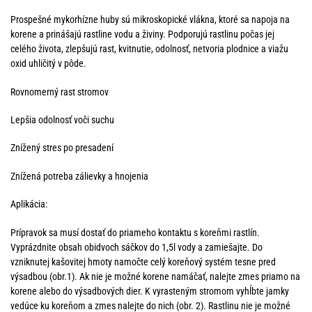
Prospešné mykorhízne huby sú mikroskopické vlákna, ktoré sa napoja na
korene a prinášajú rastline vodu a živiny. Podporujú rastlinu počas jej
celého života, zlepšujú rast, kvitnutie, odolnosť, netvoria plodnice a viažu
oxid uhličitý v pôde.
Rovnomerný rast stromov
Lepšia odolnosť voči suchu
Znížený stres po presadení
Znížená potreba zálievky a hnojenia
Aplikácia:
Prípravok sa musí dostať do priameho kontaktu s koreňmi rastlín.
Vyprázdnite obsah obidvoch sáčkov do 1,5l vody a zamiešajte. Do
vzniknutej kašovitej hmoty namočte celý koreňový systém tesne pred
výsadbou (obr.1). Ak nie je možné korene namáčať, nalejte zmes priamo na
korene alebo do výsadbových dier. K vyrasteným stromom vyhĺbte jamky
vedúce ku koreňom a zmes nalejte do nich (obr. 2). Rastlinu nie je možné