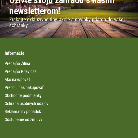
newsletterom!
Získajte exkluzívne tipy, akcie a novinky priamo do vašej
schránky.
Informácie
Predajňa Žilina
Predajňa Prievidza
Ako nakupovať
Prečo u nás nakupovať
Obchodné podmienky
Ochrana osobných údajov
Reklamačný poriadok
Odstúpenie od zmluvy