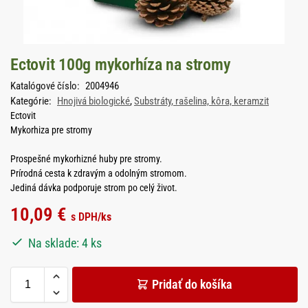
Ectovit 100g mykorhíza na stromy
Katalógové číslo:
2004946
Kategórie:
Hnojivá biologické
,
Substráty, rašelina, kôra, keramzit
Ectovit
Mykorhiza pre stromy
Prospešné mykorhizné huby pre stromy.
Prírodná cesta k zdravým a odolným stromom.
Jediná dávka podporuje strom po celý život.
10,09
€
s DPH
/ks
Na sklade: 4 ks
Pridať do košíka