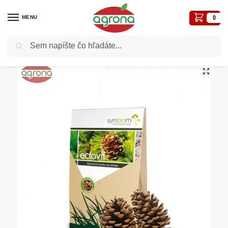
MENU
0
Vyhľadávanie
Domov
Hnojivá
Hnojivá biologické
Ectovit 100g mykorhíza na stromy
/
/
/