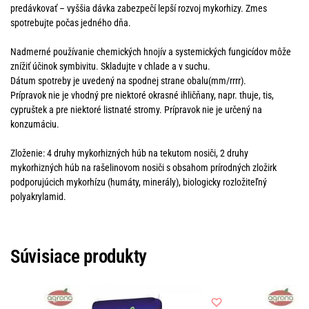
predávkovať – vyššia dávka zabezpečí lepší rozvoj mykorhizy. Zmes
spotrebujte počas jedného dňa.
Nadmerné používanie chemických hnojív a systemických fungicídov môže
znížiť účinok symbivitu. Skladujte v chlade a v suchu.
Dátum spotreby je uvedený na spodnej strane obalu(mm/rrrr).
Prípravok nie je vhodný pre niektoré okrasné ihličňany, napr. thuje, tis,
cypruštek a pre niektoré listnaté stromy. Prípravok nie je určený na
konzumáciu.
Zloženie: 4 druhy mykorhizných húb na tekutom nosiči, 2 druhy
mykorhizných húb na rašelinovom nosiči s obsahom prírodných zložirk
podporujúcich mykorhízu (humáty, minerály), biologicky rozložiteľný
polyakrylamid.
Súvisiace produkty