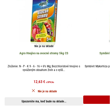
Nie je na sklade
Agro Hnojivo na ovocné stromy 5kg CS
Symbivit
Zloženie: N - P - K 9 - 6 - 16 + 6% Mg; Bezchloridové hnojivo s
Symbivit Mykorhiza p
vyváženým obsahom živín a s vyšš...
12,63
€
s DPH
/ks
Nie je na sklade
Upozornite ma, keď bude na sklade...