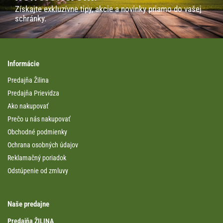
Získajte exkluzívne tipy, akcie a novinky priamo do vašej
schránky.
Informácie
Predajňa Žilina
Predajňa Prievidza
Ako nakupovať
Prečo u nás nakupovať
Obchodné podmienky
Ochrana osobných údajov
Reklamačný poriadok
Odstúpenie od zmluvy
Naše predajne
Predajňa ŽILINA