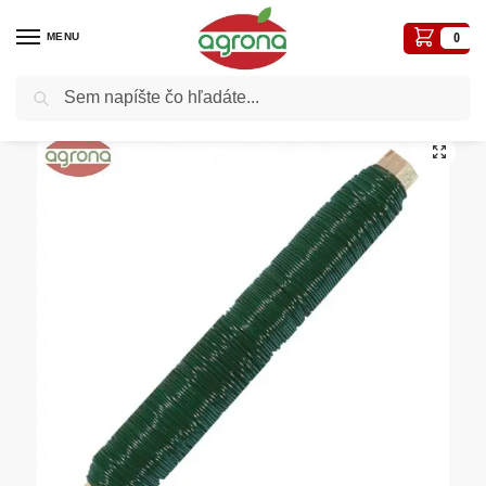
MENU
0
Vyhľadávanie
Domov
Záhradné a iné náradie
Ostatné nezaradené náradie
Drôt viazací zelený 0,65mmx100g v plaste Conmetall
/
/
/