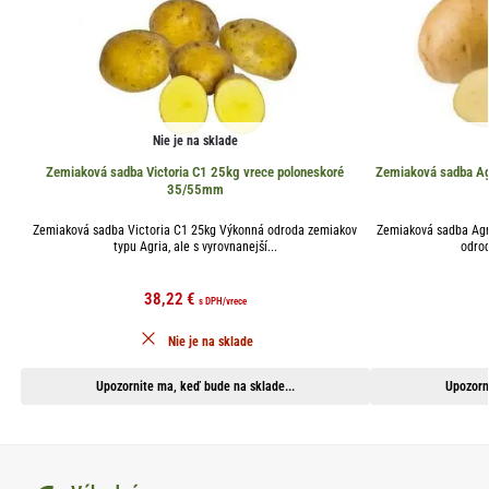
Nie je na sklade
Zemiaková sadba Victoria C1 25kg vrece poloneskoré
Zemiaková sadba Ag
35/55mm
Zemiaková sadba Victoria C1 25kg Výkonná odroda zemiakov
Zemiaková sadba Agri
typu Agria, ale s vyrovnanejší...
odrod
38,22
€
s DPH
/vrece
Nie je na sklade
Upozornite ma, keď bude na sklade...
Upozorn