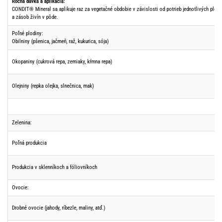
Ročná dávka a aplikácia:
CONDIT® Mineral sa aplikuje raz za vegetačné obdobie v závislosti od potrieb jednotlivých plodí
a zásob živín v pôde.
Poľné plodiny:
Obilniny (pšenica, jačmeň, raž, kukurica, sója)
Okopaniny (cukrová repa, zemiaky, kŕmna repa)
Olejniny (repka olejka, slnečnica, mak)
Zelenina:
Poľná produkcia
Produkcia v sklenníkoch a fóliovníkoch
Ovocie:
Drobné ovocie (jahody, ríbezle, maliny, atď.)