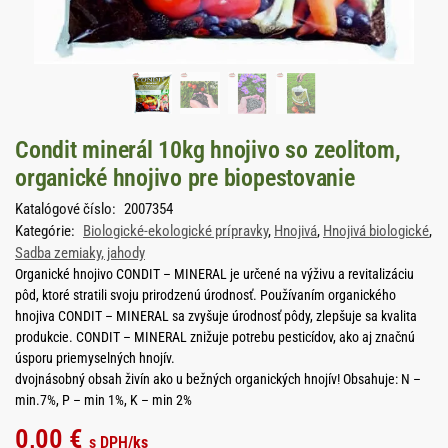
Condit minerál 10kg hnojivo so zeolitom,
organické hnojivo pre biopestovanie
Katalógové číslo:
2007354
Kategórie:
Biologické-ekologické prípravky
,
Hnojivá
,
Hnojivá biologické
,
Sadba zemiaky, jahody
Organické hnojivo CONDIT – MINERAL je určené na výživu a revitalizáciu
pôd, ktoré stratili svoju prirodzenú úrodnosť. Používaním organického
hnojiva CONDIT – MINERAL sa zvyšuje úrodnosť pôdy, zlepšuje sa kvalita
produkcie. CONDIT – MINERAL znižuje potrebu pesticídov, ako aj značnú
úsporu priemyselných hnojív.
dvojnásobný obsah živín ako u bežných organických hnojív! Obsahuje: N –
min.7%, P – min 1%, K – min 2%
0,00
€
s DPH
/ks