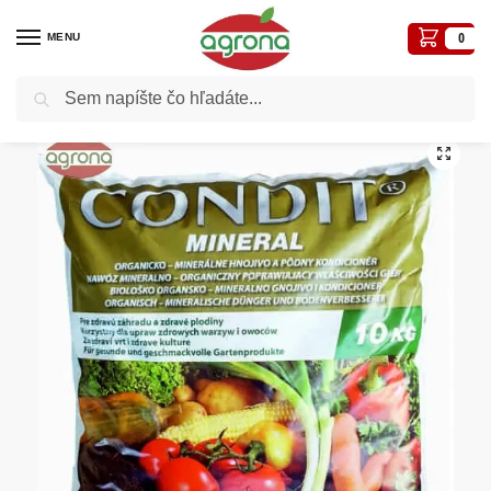
MENU
0
Vyhľadávanie
Domov
Hnojivá
Hnojivá biologické
Condit minerál 10kg hnojivo so zeolitom, organické hnojivo pre biopestovanie
/
/
/