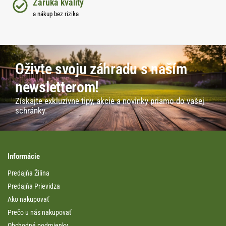
Záruka kvality
a nákup bez rizika
Oživte svoju záhradu s naším
newsletterom!
Získajte exkluzívne tipy, akcie a novinky priamo do vašej
schránky.
Informácie
Predajňa Žilina
Predajňa Prievidza
Ako nakupovať
Prečo u nás nakupovať
Obchodné podmienky