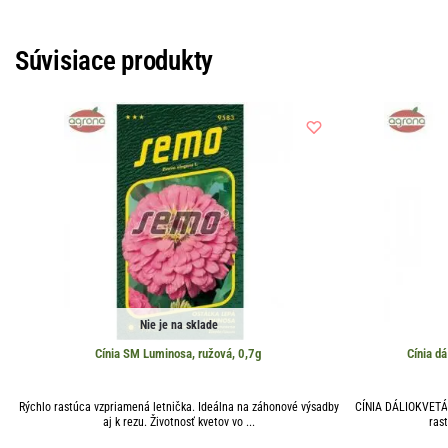
Súvisiace produkty
Nie je na sklade
Cínia SM Luminosa, ružová, 0,7g
Cínia d
Rýchlo rastúca vzpriamená letnička. Ideálna na záhonové výsadby
CÍNIA DÁLIOKVETÁ 
aj k rezu. Životnosť kvetov vo ...
rast