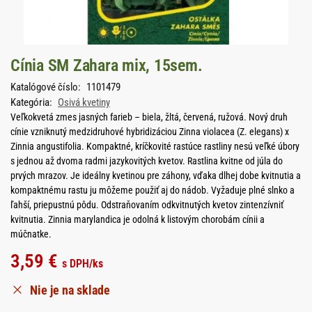
Cínia SM Zahara mix, 15sem.
Katalógové číslo:
1101479
Kategória:
Osivá kvetiny
Veľkokvetá zmes jasných farieb – biela, žltá, červená, ružová. Nový druh
cínie vzniknutý medzidruhové hybridizáciou Zinna violacea (Z. elegans) x
Zinnia angustifolia. Kompaktné, kríčkovité rastúce rastliny nesú veľké úbory
s jednou až dvoma radmi jazykovitých kvetov. Rastlina kvitne od júla do
prvých mrazov. Je ideálny kvetinou pre záhony, vďaka dlhej dobe kvitnutia a
kompaktnému rastu ju môžeme použiť aj do nádob. Vyžaduje plné slnko a
ľahší, priepustnú pôdu. Odstraňovaním odkvitnutých kvetov zintenzívniť
kvitnutia. Zinnia marylandica je odolná k listovým chorobám cínii a
múčnatke.
3,59
€
s DPH
/ks
Nie je na sklade