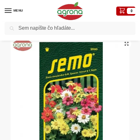
MENU
0
Vyhľadávanie
Domov
Semená - osivá
Osivá kvetiny
Cínia SM Zahara mix, 15sem.
/
/
/